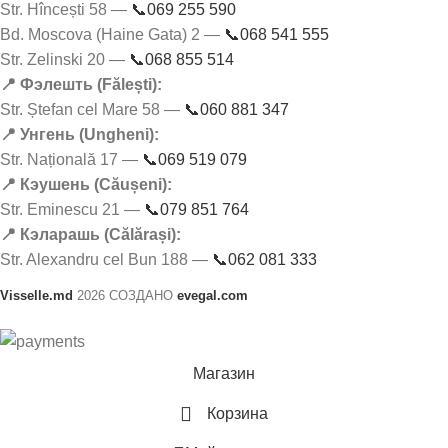
Str. Hîncești 58 —
📞069 255 590
Bd. Moscova (Haine Gata) 2 —
📞068 541 555
Str. Zelinski 20 —
📞068 855 514
📍 Фэлешть (Fălești):
Str. Ștefan cel Mare 58 —
📞060 881 347
📍 Унгень (Ungheni):
Str. Națională 17 —
📞069 519 079
📍 Кэушень (Căușeni):
Str. Eminescu 21 —
📞079 851 764
📍 Кэларашь (Călărași):
Str. Alexandru cel Bun 188 —
📞062 081 333
Visselle.md
2026 СОЗДАНО
evegal.com
Магазин
Корзина