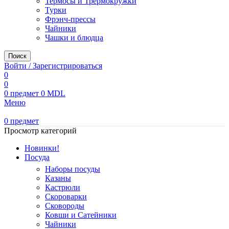
Термосы и Трермокружки
Турки
Фрэнч-прессы
Чайники
Чашки и блюдца
Поиск
Войти / Зарегистрироваться
0
0
0
предмет
0
MDL
Меню
0
предмет
Просмотр категорий
Новинки!
Посуда
Наборы посуды
Казаны
Кастрюли
Скороварки
Сковороды
Ковши и Сатейники
Чайники