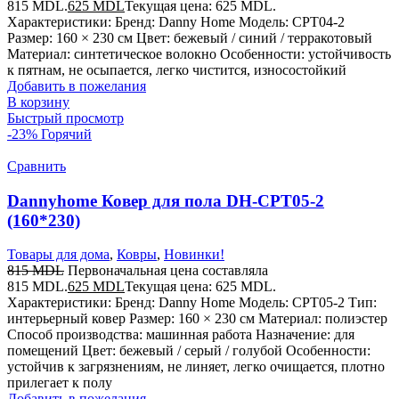
815 MDL.
625
MDL
Текущая цена: 625 MDL.
Характеристики: Бренд: Danny Home Модель: CPT04-2
Размер: 160 × 230 см Цвет: бежевый / синий / терракотовый
Материал: синтетическое волокно Особенности: устойчивость
к пятнам, не осыпается, легко чистится, износостойкий
Добавить в пожелания
В корзину
Быстрый просмотр
-23%
Горячий
Сравнить
Dannyhome Ковер для пола DH-CPT05-2
(160*230)
Товары для дома
,
Ковры
,
Новинки!
815
MDL
Первоначальная цена составляла
815 MDL.
625
MDL
Текущая цена: 625 MDL.
Характеристики: Бренд: Danny Home Модель: CPT05-2 Тип:
интерьерный ковер Размер: 160 × 230 см Материал: полиэстер
Способ производства: машинная работа Назначение: для
помещений Цвет: бежевый / серый / голубой Особенности:
устойчив к загрязнениям, не линяет, легко очищается, плотно
прилегает к полу
Добавить в пожелания