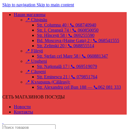
Skip to navigation
Skip to main content
Наши магазины
📍 Chișinău
Str. Columna 40 | 📞 068740940
Str. I. Creangă 74 | 📞 060850050
Str. Hîncești 58 | 📞 069255590
Bd. Moscova (Haine Gata) 2 | 📞 068541555
Str. Zelinski 20 | 📞 068855514
📍 Fălești
Str. Ștefan cel Mare 58 | 📞 060881347
📍 Ungheni
Str. Națională 17 | 📞 069519079
📍 Căușeni
Str. Eminescu 21 | 📞 079851764
📍 Кэларашь (Călărași):
Str. Alexandru cel Bun 188 — 📞062 081 333
СЕТЬ МАГАЗИНОВ ПОСУДЫ
Новости
Контакты