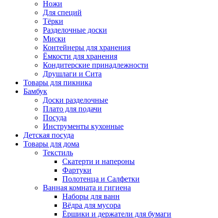
Ножи
Для специй
Тёрки
Разделочные доски
Миски
Контейнеры для хранения
Ёмкости для хранения
Кондитерские принадлежности
Друшлаги и Сита
Товары для пикника
Бамбук
Доски разделочные
Плато для подачи
Посуда
Инструменты кухонные
Детская посуда
Товары для дома
Текстиль
Скатерти и напероны
Фартуки
Полотенца и Салфетки
Ванная комната и гигиена
Наборы для ванн
Вёдра для мусора
Ёршики и держатели для бумаги