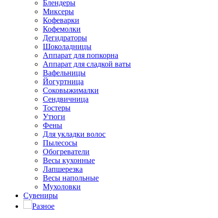
Блендеры
Миксеры
Кофеварки
Кофемолки
Дегидраторы
Шоколадницы
Аппарат для попкорна
Аппарат для сладкой ваты
Вафельницы
Йогуртница
Соковыжималки
Сендвичница
Тостеры
Утюги
Фены
Для укладки волос
Пылесосы
Обогреватели
Весы кухонные
Лапшерезка
Весы напольные
Мухоловки
Сувениры
Разное