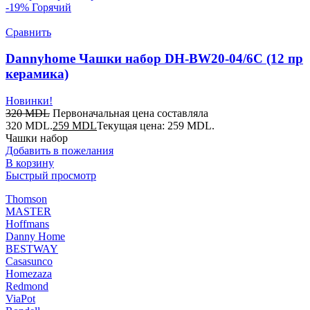
-19%
Горячий
Сравнить
Dannyhome Чашки набор DH-BW20-04/6C (12 пр
керамика)
Новинки!
320
MDL
Первоначальная цена составляла
320 MDL.
259
MDL
Текущая цена: 259 MDL.
Чашки набор
Добавить в пожелания
В корзину
Быстрый просмотр
Thomson
MASTER
Hoffmans
Danny Home
BESTWAY
Casasunco
Homezaza
Redmond
ViaPot