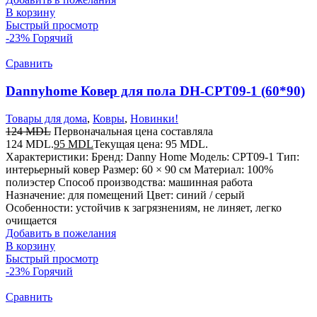
В корзину
Быстрый просмотр
-23%
Горячий
Сравнить
Dannyhome Ковер для пола DH-CPT09-1 (60*90)
Товары для дома
,
Ковры
,
Новинки!
124
MDL
Первоначальная цена составляла
124 MDL.
95
MDL
Текущая цена: 95 MDL.
Характеристики: Бренд: Danny Home Модель: CPT09-1 Тип:
интерьерный ковер Размер: 60 × 90 см Материал: 100%
полиэстер Способ производства: машинная работа
Назначение: для помещений Цвет: синий / серый
Особенности: устойчив к загрязнениям, не линяет, легко
очищается
Добавить в пожелания
В корзину
Быстрый просмотр
-23%
Горячий
Сравнить