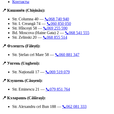
Контакты
📍 Кишинёв (Chișinău):
Str. Columna 40 —
📞068 740 940
Str. I. Creangă 74 —
📞060 850 050
Str. Hîncești 58 —
📞069 255 590
Bd. Moscova (Haine Gata) 2 —
📞068 541 555
Str. Zelinski 20 —
📞068 855 514
📍 Фэлешть (Fălești):
Str. Ștefan cel Mare 58 —
📞060 881 347
📍 Унгень (Ungheni):
Str. Națională 17 —
📞069 519 079
📍 Кэушень (Căușeni):
Str. Eminescu 21 —
📞079 851 764
📍 Кэларашь (Călărași):
Str. Alexandru cel Bun 188 —
📞062 081 333