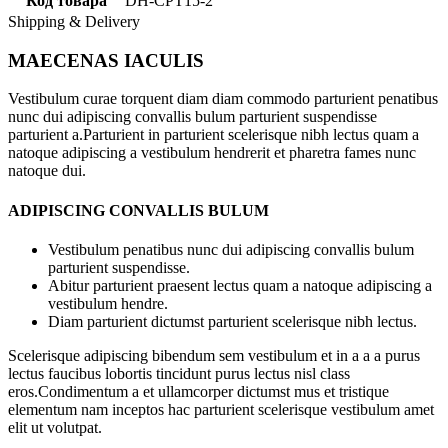
Код товара
DH-CPT15-2
Shipping & Delivery
MAECENAS IACULIS
Vestibulum curae torquent diam diam commodo parturient penatibus
nunc dui adipiscing convallis bulum parturient suspendisse
parturient a.Parturient in parturient scelerisque nibh lectus quam a
natoque adipiscing a vestibulum hendrerit et pharetra fames nunc
natoque dui.
ADIPISCING CONVALLIS BULUM
Vestibulum penatibus nunc dui adipiscing convallis bulum
parturient suspendisse.
Abitur parturient praesent lectus quam a natoque adipiscing a
vestibulum hendre.
Diam parturient dictumst parturient scelerisque nibh lectus.
Scelerisque adipiscing bibendum sem vestibulum et in a a a purus
lectus faucibus lobortis tincidunt purus lectus nisl class
eros.Condimentum a et ullamcorper dictumst mus et tristique
elementum nam inceptos hac parturient scelerisque vestibulum amet
elit ut volutpat.