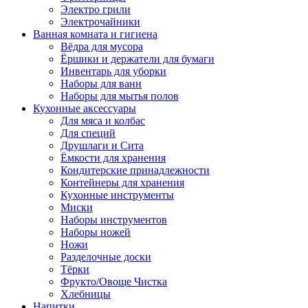
Электро грили
Электрочайники
Ванная комната и гигиена
Вёдра для мусора
Ёршики и держатели для бумаги
Инвентарь для уборки
Наборы для ванн
Наборы для мытья полов
Кухонные аксессуары
Для мяса и колбас
Для специй
Друшлаги и Сита
Ёмкости для хранения
Кондитерские принадлежности
Контейнеры для хранения
Кухонные инструменты
Миски
Наборы инструментов
Наборы ножей
Ножи
Разделочные доски
Тёрки
Фрукто/Овоще Чистка
Хлебницы
Напитки