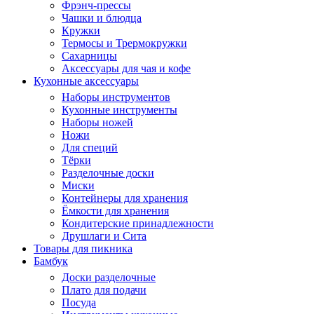
Фрэнч-прессы
Чашки и блюдца
Кружки
Термосы и Трермокружки
Сахарницы
Аксессуары для чая и кофе
Кухонные аксессуары
Наборы инструментов
Кухонные инструменты
Наборы ножей
Ножи
Для специй
Тёрки
Разделочные доски
Миски
Контейнеры для хранения
Ёмкости для хранения
Кондитерские принадлежности
Друшлаги и Сита
Товары для пикника
Бамбук
Доски разделочные
Плато для подачи
Посуда