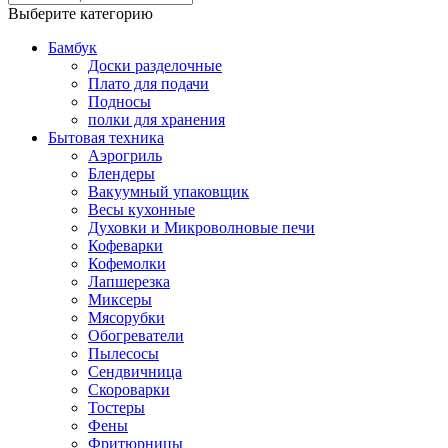
Выберите категорию
Бамбук
Доски разделочные
Плато для подачи
Подносы
полки для хранения
Бытовая техника
Аэрогриль
Блендеры
Вакуумный упаковщик
Весы кухонные
Духовки и Микроволновые печи
Кофеварки
Кофемолки
Лапшерезка
Миксеры
Мясорубки
Обогреватели
Пылесосы
Сендвичница
Скороварки
Тостеры
Фены
Фритюрницы