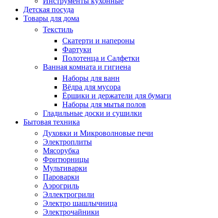
Инструменты кухонные
Детская посуда
Товары для дома
Текстиль
Скатерти и напероны
Фартуки
Полотенца и Салфетки
Ванная комната и гигиена
Наборы для ванн
Вёдра для мусора
Ёршики и держатели для бумаги
Наборы для мытья полов
Гладильные доски и сушилки
Бытовая техника
Духовки и Микроволновые печи
Электроплиты
Мясорубка
Фритюрницы
Мультиварки
Пароварки
Аэрогриль
Эллектрогрили
Электро шашлычница
Электрочайники