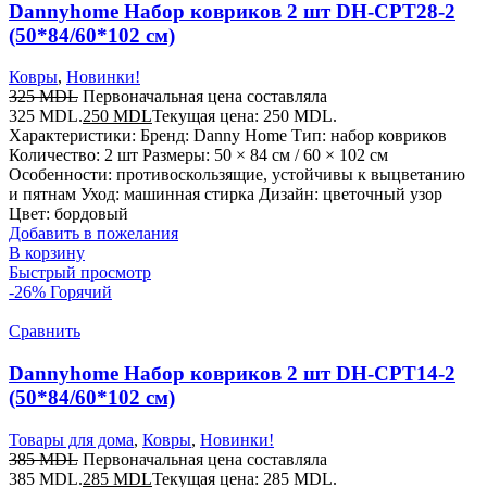
Dannyhome Набор ковриков 2 шт DH-CPT28-2
(50*84/60*102 см)
Ковры
,
Новинки!
325
MDL
Первоначальная цена составляла
325 MDL.
250
MDL
Текущая цена: 250 MDL.
Характеристики: Бренд: Danny Home Тип: набор ковриков
Количество: 2 шт Размеры: 50 × 84 см / 60 × 102 см
Особенности: противоскользящие, устойчивы к выцветанию
и пятнам Уход: машинная стирка Дизайн: цветочный узор
Цвет: бордовый
Добавить в пожелания
В корзину
Быстрый просмотр
-26%
Горячий
Сравнить
Dannyhome Набор ковриков 2 шт DH-CPT14-2
(50*84/60*102 см)
Товары для дома
,
Ковры
,
Новинки!
385
MDL
Первоначальная цена составляла
385 MDL.
285
MDL
Текущая цена: 285 MDL.