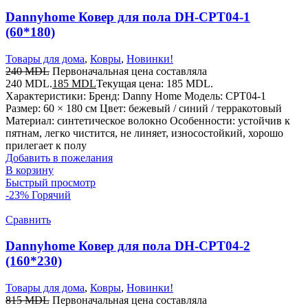
Dannyhome Ковер для пола DH-CPT04-1
(60*180)
Товары для дома
,
Ковры
,
Новинки!
240
MDL
Первоначальная цена составляла
240 MDL.
185
MDL
Текущая цена: 185 MDL.
Характеристики: Бренд: Danny Home Модель: CPT04-1
Размер: 60 × 180 см Цвет: бежевый / синий / терракотовый
Материал: синтетическое волокно Особенности: устойчив к
пятнам, легко чистится, не линяет, износостойкий, хорошо
прилегает к полу
Добавить в пожелания
В корзину
Быстрый просмотр
-23%
Горячий
Сравнить
Dannyhome Ковер для пола DH-CPT04-2
(160*230)
Товары для дома
,
Ковры
,
Новинки!
815
MDL
Первоначальная цена составляла