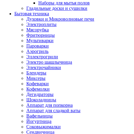
Наборы для мытья полов
Гладильные доски и сушилки
Бытовая техника
Духовки и Микроволновые печи
Электроплиты
Мясорубка
Фритюрницы
Мультиварки
Пароварки
Аэрогриль
Эллектрогрили
Электро шашлычница
Электрочайники
Блендеры
Миксеры
Кофеварки
Кофемолки
Дегидраторы
Шоколадницы
Аппарат для попкорна
Аппарат для сладкой ваты
Вафельницы
Йогуртница
Соковыжималки
Сендвичница