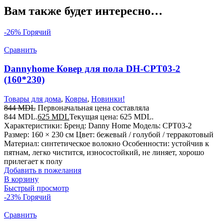
Вам также будет интересно…
-26%
Горячий
Сравнить
Dannyhome Ковер для пола DH-CPT03-2
(160*230)
Товары для дома
,
Ковры
,
Новинки!
844
MDL
Первоначальная цена составляла
844 MDL.
625
MDL
Текущая цена: 625 MDL.
Характеристики: Бренд: Danny Home Модель: CPT03-2
Размер: 160 × 230 см Цвет: бежевый / голубой / терракотовый
Материал: синтетическое волокно Особенности: устойчив к
пятнам, легко чистится, износостойкий, не линяет, хорошо
прилегает к полу
Добавить в пожелания
В корзину
Быстрый просмотр
-23%
Горячий
Сравнить