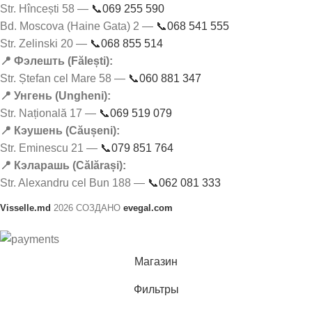
Str. Hîncești 58 —
📞069 255 590
Bd. Moscova (Haine Gata) 2 —
📞068 541 555
Str. Zelinski 20 —
📞068 855 514
📍 Фэлешть (Fălești):
Str. Ștefan cel Mare 58 —
📞060 881 347
📍 Унгень (Ungheni):
Str. Națională 17 —
📞069 519 079
📍 Кэушень (Căușeni):
Str. Eminescu 21 —
📞079 851 764
📍 Кэларашь (Călărași):
Str. Alexandru cel Bun 188 —
📞062 081 333
Visselle.md
2026 СОЗДАНО
evegal.com
Магазин
Фильтры