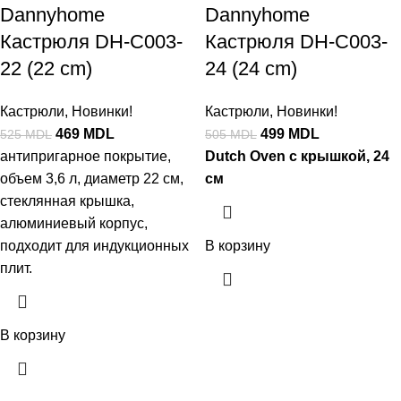
Dannyhome
Dannyhome
Кастрюля DH-C003-
Кастрюля DH-C003-
22 (22 cm)
24 (24 cm)
Кастрюли
,
Новинки!
Кастрюли
,
Новинки!
469
MDL
499
MDL
525
MDL
505
MDL
антипригарное покрытие,
Dutch Oven с крышкой, 24
объем 3,6 л, диаметр 22 см,
см
стеклянная крышка,
алюминиевый корпус,
подходит для индукционных
В корзину
плит.
В корзину