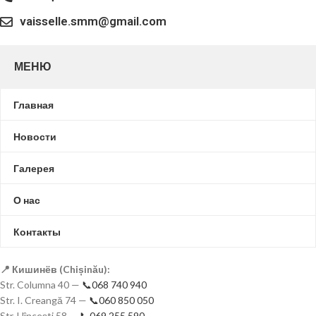
vaisselle.smm@gmail.com
МЕНЮ
Главная
Новости
Галерея
О нас
Контакты
📍 Кишинёв (Chișinău):
Str. Columna 40 —
📞068 740 940
Str. I. Creangă 74 —
📞060 850 050
Str. Hîncești 58 —
📞069 255 590