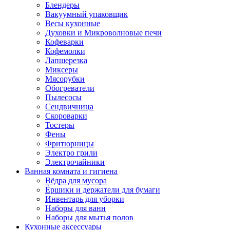
Блендеры
Вакуумный упаковщик
Весы кухонные
Духовки и Микроволновые печи
Кофеварки
Кофемолки
Лапшерезка
Миксеры
Мясорубки
Обогреватели
Пылесосы
Сендвичница
Скороварки
Тостеры
Фены
Фритюрницы
Электро грили
Электрочайники
Ванная комната и гигиена
Вёдра для мусора
Ёршики и держатели для бумаги
Инвентарь для уборки
Наборы для ванн
Наборы для мытья полов
Кухонные аксессуары