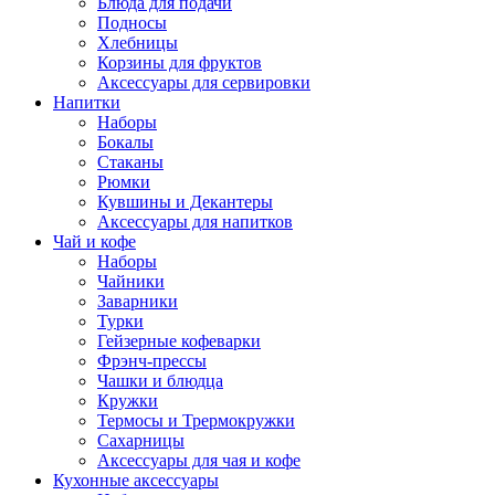
Блюда для подачи
Подносы
Хлебницы
Корзины для фруктов
Аксессуары для сервировки
Напитки
Наборы
Бокалы
Стаканы
Рюмки
Кувшины и Декантеры
Аксессуары для напитков
Чай и кофе
Наборы
Чайники
Заварники
Турки
Гейзерные кофеварки
Фрэнч-прессы
Чашки и блюдца
Кружки
Термосы и Трермокружки
Сахарницы
Аксессуары для чая и кофе
Кухонные аксессуары