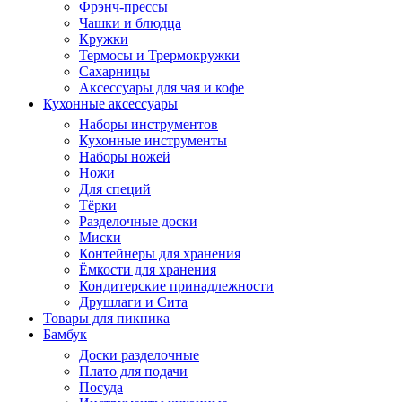
Фрэнч-прессы
Чашки и блюдца
Кружки
Термосы и Трермокружки
Сахарницы
Аксессуары для чая и кофе
Кухонные аксессуары
Наборы инструментов
Кухонные инструменты
Наборы ножей
Ножи
Для специй
Тёрки
Разделочные доски
Миски
Контейнеры для хранения
Ёмкости для хранения
Кондитерские принадлежности
Друшлаги и Сита
Товары для пикника
Бамбук
Доски разделочные
Плато для подачи
Посуда