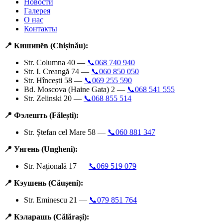
Новости
Галерея
О нас
Контакты
📍 Кишинёв (Chișinău):
Str. Columna 40 —
📞068 740 940
Str. I. Creangă 74 —
📞060 850 050
Str. Hîncești 58 —
📞069 255 590
Bd. Moscova (Haine Gata) 2 —
📞068 541 555
Str. Zelinski 20 —
📞068 855 514
📍 Фэлешть (Fălești):
Str. Ștefan cel Mare 58 —
📞060 881 347
📍 Унгень (Ungheni):
Str. Națională 17 —
📞069 519 079
📍 Кэушень (Căușeni):
Str. Eminescu 21 —
📞079 851 764
📍 Кэларашь (Călărași):