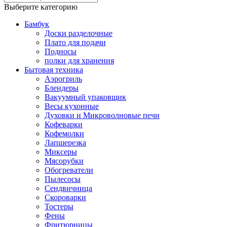
Выберите категорию
Бамбук
Доски разделочные
Плато для подачи
Подносы
полки для хранения
Бытовая техника
Аэрогриль
Блендеры
Вакуумный упаковщик
Весы кухонные
Духовки и Микроволновые печи
Кофеварки
Кофемолки
Лапшерезка
Миксеры
Мясорубки
Обогреватели
Пылесосы
Сендвичница
Скороварки
Тостеры
Фены
Фритюрницы