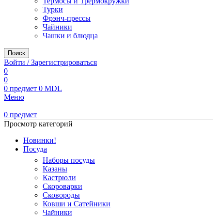
Термосы и Трермокружки
Турки
Фрэнч-прессы
Чайники
Чашки и блюдца
Поиск
Войти / Зарегистрироваться
0
0
0
предмет
0
MDL
Меню
0
предмет
Просмотр категорий
Новинки!
Посуда
Наборы посуды
Казаны
Кастрюли
Скороварки
Сковороды
Ковши и Сатейники
Чайники