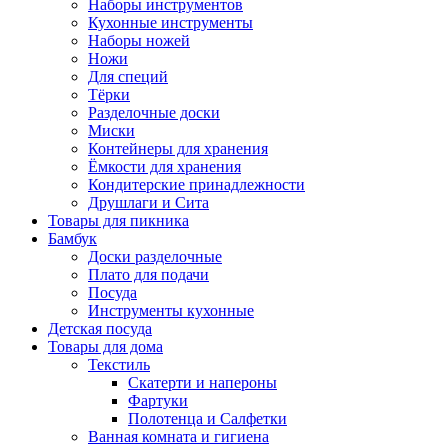
Наборы инструментов
Кухонные инструменты
Наборы ножей
Ножи
Для специй
Тёрки
Разделочные доски
Миски
Контейнеры для хранения
Ёмкости для хранения
Кондитерские принадлежности
Друшлаги и Сита
Товары для пикника
Бамбук
Доски разделочные
Плато для подачи
Посуда
Инструменты кухонные
Детская посуда
Товары для дома
Текстиль
Скатерти и напероны
Фартуки
Полотенца и Салфетки
Ванная комната и гигиена