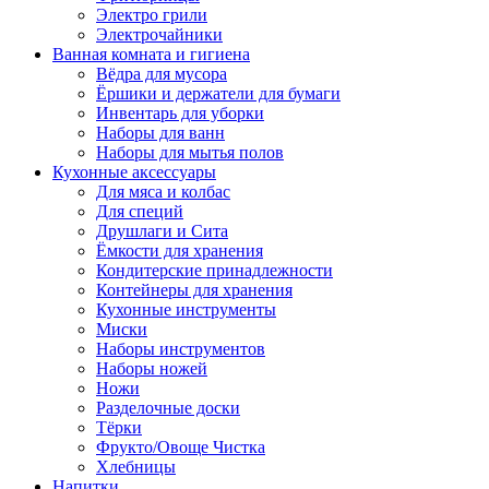
Электро грили
Электрочайники
Ванная комната и гигиена
Вёдра для мусора
Ёршики и держатели для бумаги
Инвентарь для уборки
Наборы для ванн
Наборы для мытья полов
Кухонные аксессуары
Для мяса и колбас
Для специй
Друшлаги и Сита
Ёмкости для хранения
Кондитерские принадлежности
Контейнеры для хранения
Кухонные инструменты
Миски
Наборы инструментов
Наборы ножей
Ножи
Разделочные доски
Тёрки
Фрукто/Овоще Чистка
Хлебницы
Напитки