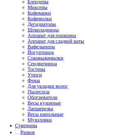
Блендеры
Миксеры
Кофеварки
Кофемолки
Дегидраторы
Шоколадницы
Аппарат для попкорна
Аппарат для сладкой ваты
Вафельницы
Йогуртница
Соковыжималки
Сендвичница
Тостеры
Утюги
Фены
Для укладки волос
Пылесосы
Обогреватели
Весы кухонные
Лапшерезка
Весы напольные
Мухоловки
Сувениры
Разное