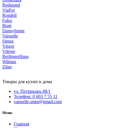
Redmond
ViaPot
Rondell
Falez
Brart
Dannyhome
Vaisselle
Simax
Vinzer
Vitesse
BerlingerHaus
Wilmax
Zilan
Товары для кухни и дома
ул. Петрикань 88/1
Телефон: 0 603 7 55 11
vaisselle.smm@gmail.com
Меню
Главная