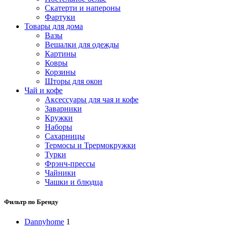
Скатерти и напероны
Фартуки
Товары для дома
Вазы
Вешалки для одежды
Картины
Ковры
Корзины
Шторы для окон
Чай и кофе
Аксессуары для чая и кофе
Заварники
Кружки
Наборы
Сахарницы
Термосы и Трермокружки
Турки
Фрэнч-прессы
Чайники
Чашки и блюдца
Фильтр по Бренду
Dannyhome
1