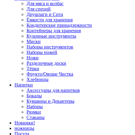
Для мяса и колбас
Для специй
Друшлаги и Сита
Ёмкости для хранения
Кондитерские принадлежности
Контейнеры для хранения
Кухонные инструменты
Миски
Наборы инструментов
Наборы ножей
Ножи
Разделочные доски
Тёрки
Фрукто/Овоще Чистка
Хлебницы
Напитки
Аксессуары для напитков
Бокалы
Кувшины и Декантеры
Наборы
Рюмки
Стаканы
Новинки!
ножницы
Посуда