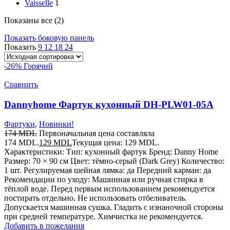
Vaisselle
1
Показаны все (2)
Показать боковую панель
Показать
9
12
18
24
-26%
Горячий
Сравнить
Dannyhome Фартук кухонный DH-PLW01-05A
Фартуки
,
Новинки!
174
MDL
Первоначальная цена составляла
174 MDL.
129
MDL
Текущая цена: 129 MDL.
Характеристики: Тип: кухонный фартук Бренд: Danny Home
Размер: 70 × 90 см Цвет: тёмно-серый (Dark Grey) Количество:
1 шт. Регулируемая шейная лямка: да Передний карман: да
Рекомендации по уходу: Машинная или ручная стирка в
тёплой воде. Перед первым использованием рекомендуется
постирать отдельно. Не использовать отбеливатель.
Допускается машинная сушка. Гладить с изнаночной стороны
при средней температуре. Химчистка не рекомендуется.
Добавить в пожелания