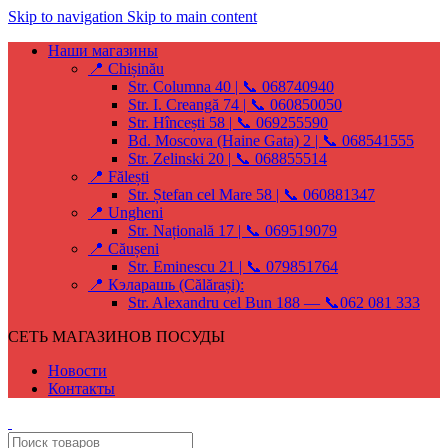
Skip to navigation
Skip to main content
Наши магазины
📍 Chișinău
Str. Columna 40 | 📞 068740940
Str. I. Creangă 74 | 📞 060850050
Str. Hîncești 58 | 📞 069255590
Bd. Moscova (Haine Gata) 2 | 📞 068541555
Str. Zelinski 20 | 📞 068855514
📍 Fălești
Str. Ștefan cel Mare 58 | 📞 060881347
📍 Ungheni
Str. Națională 17 | 📞 069519079
📍 Căușeni
Str. Eminescu 21 | 📞 079851764
📍 Кэларашь (Călărași):
Str. Alexandru cel Bun 188 — 📞062 081 333
СЕТЬ МАГАЗИНОВ ПОСУДЫ
Новости
Контакты