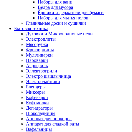
Наборы для ванн
Вёдра для мусора
Ёршики и держатели для бумаги
Наборы для мытья полов
Гладильные доски и сушилки
Бытовая техника
Духовки и Микроволновые печи
Электроплиты
Мясорубка
Фритюрницы
Мультиварки
Пароварки
Аэрогриль
Эллектрогрили
Электро шашлычница
Электрочайники
Блендеры
Миксеры
Кофеварки
Кофемолки
Дегидраторы
Шоколадницы
Аппарат для попкорна
Аппарат для сладкой ваты
Вафельницы