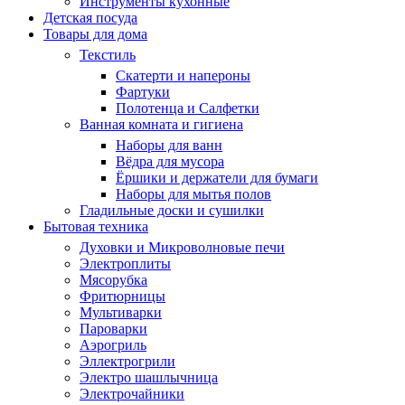
Инструменты кухонные
Детская посуда
Товары для дома
Текстиль
Скатерти и напероны
Фартуки
Полотенца и Салфетки
Ванная комната и гигиена
Наборы для ванн
Вёдра для мусора
Ёршики и держатели для бумаги
Наборы для мытья полов
Гладильные доски и сушилки
Бытовая техника
Духовки и Микроволновые печи
Электроплиты
Мясорубка
Фритюрницы
Мультиварки
Пароварки
Аэрогриль
Эллектрогрили
Электро шашлычница
Электрочайники