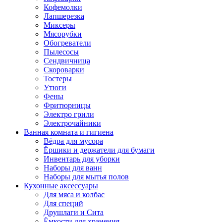
Кофемолки
Лапшерезка
Миксеры
Мясорубки
Обогреватели
Пылесосы
Сендвичница
Скороварки
Тостеры
Утюги
Фены
Фритюрницы
Электро грили
Электрочайники
Ванная комната и гигиена
Вёдра для мусора
Ёршики и держатели для бумаги
Инвентарь для уборки
Наборы для ванн
Наборы для мытья полов
Кухонные аксессуары
Для мяса и колбас
Для специй
Друшлаги и Сита
Ёмкости для хранения