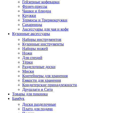
Гейзерные кофеварки
Фрэнч-прессы
Чашки и блюдца
Кружки
Термосы и Трермокружки
Сахарницы
Аксессуары для чая и кофе
Кухонные аксессуары
Наборы инструментов
Кухонные инструменты
Наборы ножей
Ножи
Для специй
Тёрки
Разделочные доски
Миски
Контейнеры для хранения
Ёмкости для хранения
Кондитерские принадлежности
Друшлаги и Сита
Товары для пикника
Бамбук
Доски разделочные
Плато для подачи