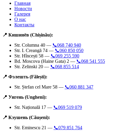
Главная
Новости
Галерея
О нас
Контакты
📍 Кишинёв (Chișinău):
Str. Columna 40 —
📞068 740 940
Str. I. Creangă 74 —
📞060 850 050
Str. Hîncești 58 —
📞069 255 590
Bd. Moscova (Haine Gata) 2 —
📞068 541 555
Str. Zelinski 20 —
📞068 855 514
📍 Фэлешть (Fălești):
Str. Ștefan cel Mare 58 —
📞060 881 347
📍 Унгень (Ungheni):
Str. Națională 17 —
📞069 519 079
📍 Кэушень (Căușeni):
Str. Eminescu 21 —
📞079 851 764