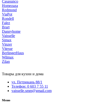
Casasunco
Homezaza
Redmond
ViaPot
Rondell
Falez
Brart
Dannyhome
Vaisselle
Simax
Vinzer
Vitesse
BerlingerHaus
Wilmax
Zilan
Товары для кухни и дома
ул. Петрикань 88/1
Телефон: 0 603 7 55 11
vaisselle.smm@gmail.com
Меню