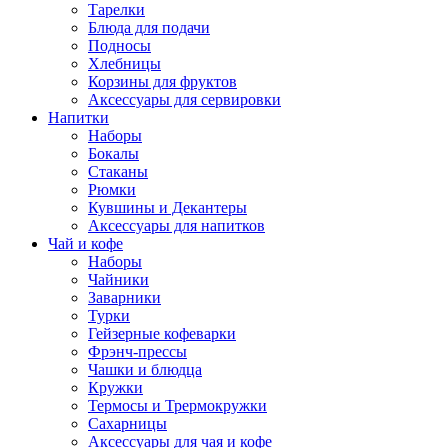
Тарелки
Блюда для подачи
Подносы
Хлебницы
Корзины для фруктов
Аксессуары для сервировки
Напитки
Наборы
Бокалы
Стаканы
Рюмки
Кувшины и Декантеры
Аксессуары для напитков
Чай и кофе
Наборы
Чайники
Заварники
Турки
Гейзерные кофеварки
Фрэнч-прессы
Чашки и блюдца
Кружки
Термосы и Трермокружки
Сахарницы
Аксессуары для чая и кофе