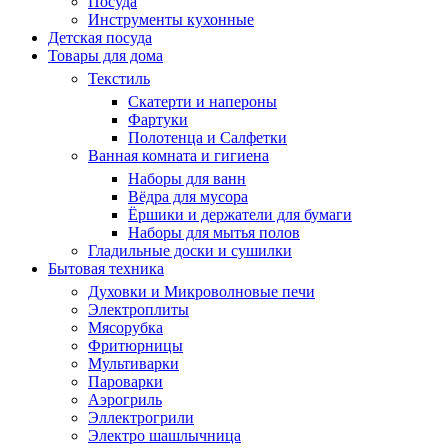
Посуда
Инструменты кухонные
Детская посуда
Товары для дома
Текстиль
Скатерти и напероны
Фартуки
Полотенца и Салфетки
Ванная комната и гигиена
Наборы для ванн
Вёдра для мусора
Ёршики и держатели для бумаги
Наборы для мытья полов
Гладильные доски и сушилки
Бытовая техника
Духовки и Микроволновые печи
Электроплиты
Мясорубка
Фритюрницы
Мультиварки
Пароварки
Аэрогриль
Эллектрогрили
Электро шашлычница