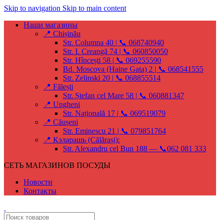
Skip to navigation
Skip to main content
Наши магазины
📍 Chișinău
Str. Columna 40 | 📞 068740940
Str. I. Creangă 74 | 📞 060850050
Str. Hîncești 58 | 📞 069255590
Bd. Moscova (Haine Gata) 2 | 📞 068541555
Str. Zelinski 20 | 📞 068855514
📍 Fălești
Str. Ștefan cel Mare 58 | 📞 060881347
📍 Ungheni
Str. Națională 17 | 📞 069519079
📍 Căușeni
Str. Eminescu 21 | 📞 079851764
📍 Кэларашь (Călărași):
Str. Alexandru cel Bun 188 — 📞062 081 333
СЕТЬ МАГАЗИНОВ ПОСУДЫ
Новости
Контакты