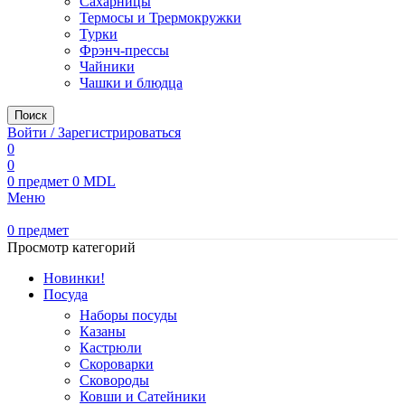
Сахарницы
Термосы и Трермокружки
Турки
Фрэнч-прессы
Чайники
Чашки и блюдца
Поиск
Войти / Зарегистрироваться
0
0
0
предмет
0
MDL
Меню
0
предмет
Просмотр категорий
Новинки!
Посуда
Наборы посуды
Казаны
Кастрюли
Скороварки
Сковороды
Ковши и Сатейники