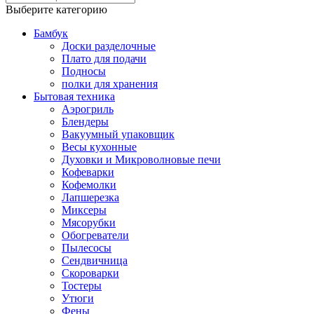
Выберите категорию
Бамбук
Доски разделочные
Плато для подачи
Подносы
полки для хранения
Бытовая техника
Аэрогриль
Блендеры
Вакуумный упаковщик
Весы кухонные
Духовки и Микроволновые печи
Кофеварки
Кофемолки
Лапшерезка
Миксеры
Мясорубки
Обогреватели
Пылесосы
Сендвичница
Скороварки
Тостеры
Утюги
Фены