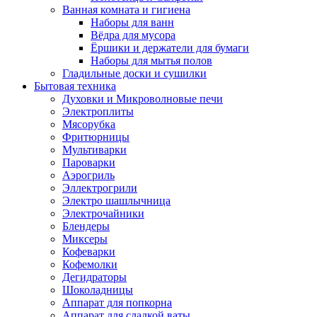
Ванная комната и гигиена
Наборы для ванн
Вёдра для мусора
Ёршики и держатели для бумаги
Наборы для мытья полов
Гладильные доски и сушилки
Бытовая техника
Духовки и Микроволновые печи
Электроплиты
Мясорубка
Фритюрницы
Мультиварки
Пароварки
Аэрогриль
Эллектрогрили
Электро шашлычница
Электрочайники
Блендеры
Миксеры
Кофеварки
Кофемолки
Дегидраторы
Шоколадницы
Аппарат для попкорна
Аппарат для сладкой ваты