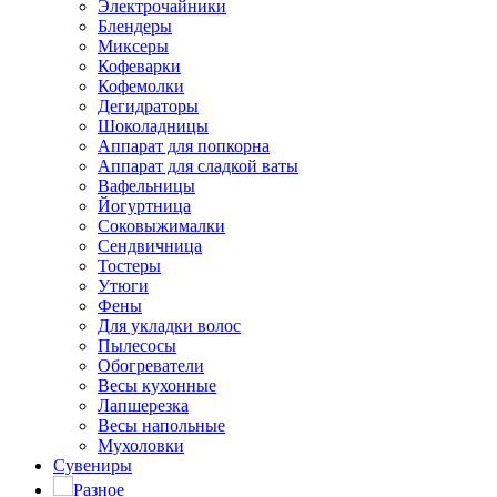
Электрочайники
Блендеры
Миксеры
Кофеварки
Кофемолки
Дегидраторы
Шоколадницы
Аппарат для попкорна
Аппарат для сладкой ваты
Вафельницы
Йогуртница
Соковыжималки
Сендвичница
Тостеры
Утюги
Фены
Для укладки волос
Пылесосы
Обогреватели
Весы кухонные
Лапшерезка
Весы напольные
Мухоловки
Сувениры
Разное