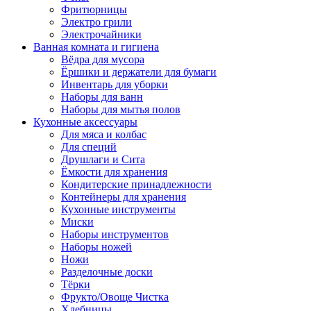
Фритюрницы
Электро грили
Электрочайники
Ванная комната и гигиена
Вёдра для мусора
Ёршики и держатели для бумаги
Инвентарь для уборки
Наборы для ванн
Наборы для мытья полов
Кухонные аксессуары
Для мяса и колбас
Для специй
Друшлаги и Сита
Ёмкости для хранения
Кондитерские принадлежности
Контейнеры для хранения
Кухонные инструменты
Миски
Наборы инструментов
Наборы ножей
Ножи
Разделочные доски
Тёрки
Фрукто/Овоще Чистка
Хлебницы