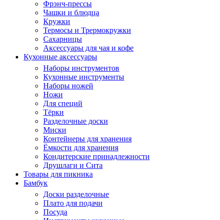
Фрэнч-прессы
Чашки и блюдца
Кружки
Термосы и Трермокружки
Сахарницы
Аксессуары для чая и кофе
Кухонные аксессуары
Наборы инструментов
Кухонные инструменты
Наборы ножей
Ножи
Для специй
Тёрки
Разделочные доски
Миски
Контейнеры для хранения
Ёмкости для хранения
Кондитерские принадлежности
Друшлаги и Сита
Товары для пикника
Бамбук
Доски разделочные
Плато для подачи
Посуда