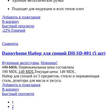
Удобные металлические ручки
Подходят для индукции и всех типов плит
Добавить в пожелания
В корзину
Быстрый просмотр
-22%
Горячий
Сравнить
Dannyhome Hабор для специй DH-SD-001 (5 шт)
Кухонные аксессуары
,
Новинки!
190
MDL
Первоначальная цена составляла
190 MDL.
149
MDL
Текущая цена: 149 MDL.
Набор для специй из 5 предметов, стекло и нержавеющая
сталь, дозаторы для масла и уксуса.
Добавить в пожелания
В корзину
Быстрый просмотр
1
2