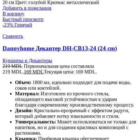
20 см Цвет: голубой Крючок: металлический
Добавить в пожелания
В корзину
Быстрый просмотр
-23%
Горячий
Сравнить
Dannyhome Декантер DH-CB13-24 (24 cm)
Кувшины и Декантеры
219
MDL
Первоначальная цена составляла
219 MDL.
169
MDL
Текущая цена: 169 MDL.
Объем:
1800 мл, идеально подходит для подачи воды,
соков или коктейлей.
Материал:
Изготовлен из прочного стекла,
обладающего высокой устойчивостью к ударам
благодаря современному производственному процессу.
Дизайн:
Кристально-прозрачный с эффектом радуги,
который добавляет нотку изысканности и стиля.
Универсальность:
Может использоваться не только для
напитков, но и для создания красивых композиций с
растениями.
Крышка:
Пробковая крышка обеспечивает