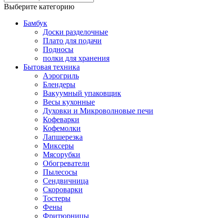
Выберите категорию
Бамбук
Доски разделочные
Плато для подачи
Подносы
полки для хранения
Бытовая техника
Аэрогриль
Блендеры
Вакуумный упаковщик
Весы кухонные
Духовки и Микроволновые печи
Кофеварки
Кофемолки
Лапшерезка
Миксеры
Мясорубки
Обогреватели
Пылесосы
Сендвичница
Скороварки
Тостеры
Фены
Фритюрницы