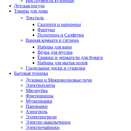
Инструменты кухонные
Детская посуда
Товары для дома
Текстиль
Скатерти и напероны
Фартуки
Полотенца и Салфетки
Ванная комната и гигиена
Наборы для ванн
Вёдра для мусора
Ёршики и держатели для бумаги
Наборы для мытья полов
Гладильные доски и сушилки
Бытовая техника
Духовки и Микроволновые печи
Электроплиты
Мясорубка
Фритюрницы
Мультиварки
Пароварки
Аэрогриль
Эллектрогрили
Электро шашлычница
Электрочайники