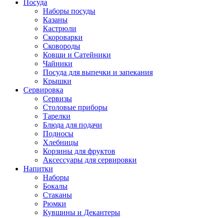
Посуда
Наборы посуды
Казаны
Кастрюли
Скороварки
Сковороды
Ковши и Сатейники
Чайники
Посуда для выпечки и запекания
Крышки
Сервировка
Сервизы
Столовые приборы
Тарелки
Блюда для подачи
Подносы
Хлебницы
Корзины для фруктов
Аксессуары для сервировки
Напитки
Наборы
Бокалы
Стаканы
Рюмки
Кувшины и Декантеры