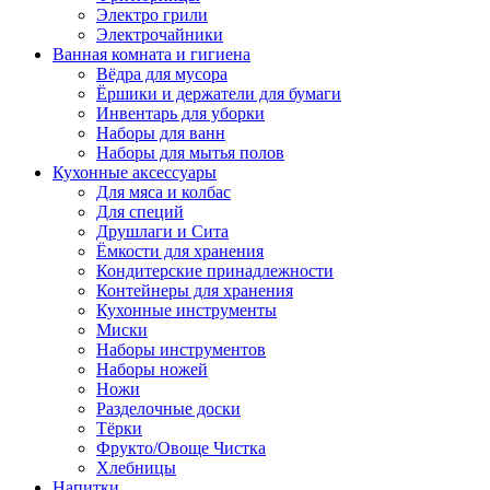
Электро грили
Электрочайники
Ванная комната и гигиена
Вёдра для мусора
Ёршики и держатели для бумаги
Инвентарь для уборки
Наборы для ванн
Наборы для мытья полов
Кухонные аксессуары
Для мяса и колбас
Для специй
Друшлаги и Сита
Ёмкости для хранения
Кондитерские принадлежности
Контейнеры для хранения
Кухонные инструменты
Миски
Наборы инструментов
Наборы ножей
Ножи
Разделочные доски
Тёрки
Фрукто/Овоще Чистка
Хлебницы
Напитки