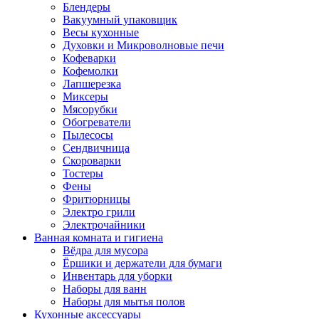
Блендеры
Вакуумный упаковщик
Весы кухонные
Духовки и Микроволновые печи
Кофеварки
Кофемолки
Лапшерезка
Миксеры
Мясорубки
Обогреватели
Пылесосы
Сендвичница
Скороварки
Тостеры
Фены
Фритюрницы
Электро грили
Электрочайники
Ванная комната и гигиена
Вёдра для мусора
Ёршики и держатели для бумаги
Инвентарь для уборки
Наборы для ванн
Наборы для мытья полов
Кухонные аксессуары