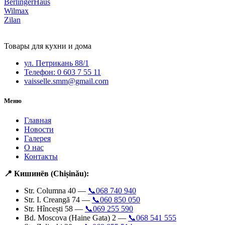
BerlingerHaus
Wilmax
Zilan
Товары для кухни и дома
ул. Петрикань 88/1
Телефон: 0 603 7 55 11
vaisselle.smm@gmail.com
Меню
Главная
Новости
Галерея
О нас
Контакты
📍 Кишинёв (Chișinău):
Str. Columna 40 —
📞068 740 940
Str. I. Creangă 74 —
📞060 850 050
Str. Hîncești 58 —
📞069 255 590
Bd. Moscova (Haine Gata) 2 —
📞068 541 555