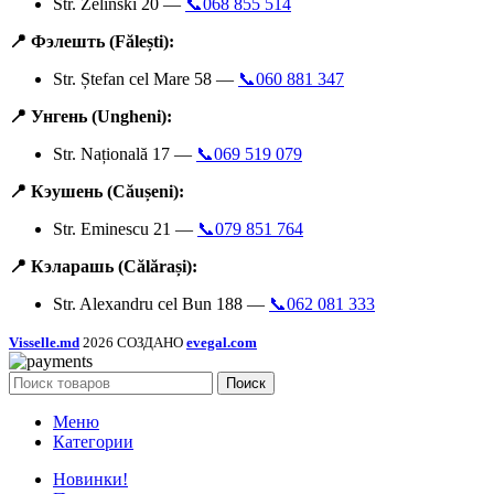
Str. Zelinski 20 —
📞068 855 514
📍 Фэлешть (Fălești):
Str. Ștefan cel Mare 58 —
📞060 881 347
📍 Унгень (Ungheni):
Str. Națională 17 —
📞069 519 079
📍 Кэушень (Căușeni):
Str. Eminescu 21 —
📞079 851 764
📍 Кэларашь (Călărași):
Str. Alexandru cel Bun 188 —
📞062 081 333
Visselle.md
2026 СОЗДАНО
evegal.com
Поиск
Меню
Категории
Новинки!