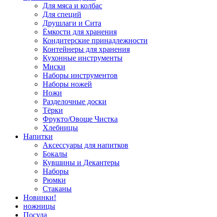
Для мяса и колбас
Для специй
Друшлаги и Сита
Ёмкости для хранения
Кондитерские принадлежности
Контейнеры для хранения
Кухонные инструменты
Миски
Наборы инструментов
Наборы ножей
Ножи
Разделочные доски
Тёрки
Фрукто/Овоще Чистка
Хлебницы
Напитки
Аксессуары для напитков
Бокалы
Кувшины и Декантеры
Наборы
Рюмки
Стаканы
Новинки!
ножницы
Посуда