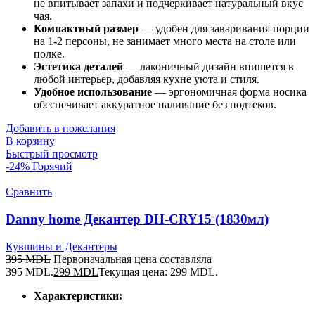
не впитывает запахи и подчеркивает натуральный вкус
чая.
Компактный размер
— удобен для заваривания порции
на 1-2 персоны, не занимает много места на столе или
полке.
Эстетика деталей
— лаконичный дизайн впишется в
любой интерьер, добавляя кухне уюта и стиля.
Удобное использование
— эргономичная форма носика
обеспечивает аккуратное наливание без подтеков.
Добавить в пожелания
В корзину
Быстрый просмотр
-24%
Горячий
Сравнить
Danny home Декантер DH-CRY15 (1830мл)
Кувшины и Декантеры
395
MDL
Первоначальная цена составляла
395 MDL.
299
MDL
Текущая цена: 299 MDL.
Характеристики: