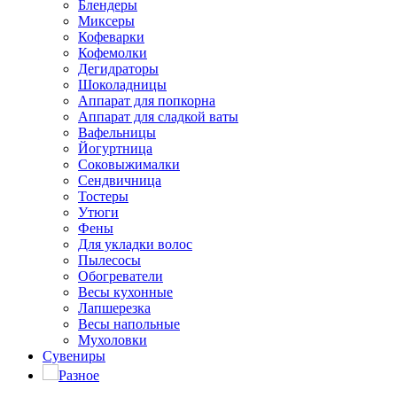
Блендеры
Миксеры
Кофеварки
Кофемолки
Дегидраторы
Шоколадницы
Аппарат для попкорна
Аппарат для сладкой ваты
Вафельницы
Йогуртница
Соковыжималки
Сендвичница
Тостеры
Утюги
Фены
Для укладки волос
Пылесосы
Обогреватели
Весы кухонные
Лапшерезка
Весы напольные
Мухоловки
Сувениры
Разное