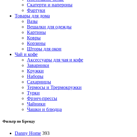
Скатерти и напероны
Фартуки
Товары для дома
Вазы
Вешалки для одежды
Картины
Ковры
Корзины
Шторы для окон
Чай и кофе
Аксессуары для чая и кофе
Заварники
Кружки
Наборы
Сахарницы
Термосы и Трермокружки
Турки
Фрэнч-прессы
Чайники
Чашки и блюдца
Фильтр по Бренду
Danny Home
393