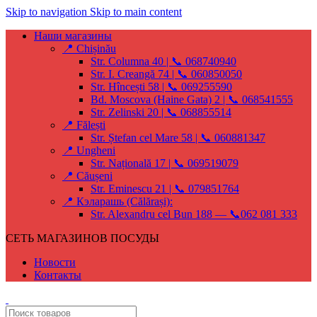
Skip to navigation
Skip to main content
Наши магазины
📍 Chișinău
Str. Columna 40 | 📞 068740940
Str. I. Creangă 74 | 📞 060850050
Str. Hîncești 58 | 📞 069255590
Bd. Moscova (Haine Gata) 2 | 📞 068541555
Str. Zelinski 20 | 📞 068855514
📍 Fălești
Str. Ștefan cel Mare 58 | 📞 060881347
📍 Ungheni
Str. Națională 17 | 📞 069519079
📍 Căușeni
Str. Eminescu 21 | 📞 079851764
📍 Кэларашь (Călărași):
Str. Alexandru cel Bun 188 — 📞062 081 333
СЕТЬ МАГАЗИНОВ ПОСУДЫ
Новости
Контакты