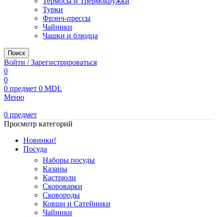
Термосы и Трермокружки
Турки
Фрэнч-прессы
Чайники
Чашки и блюдца
Поиск
Войти / Зарегистрироваться
0
0
0
предмет
0
MDL
Меню
0
предмет
Просмотр категорий
Новинки!
Посуда
Наборы посуды
Казаны
Кастрюли
Скороварки
Сковороды
Ковши и Сатейники
Чайники