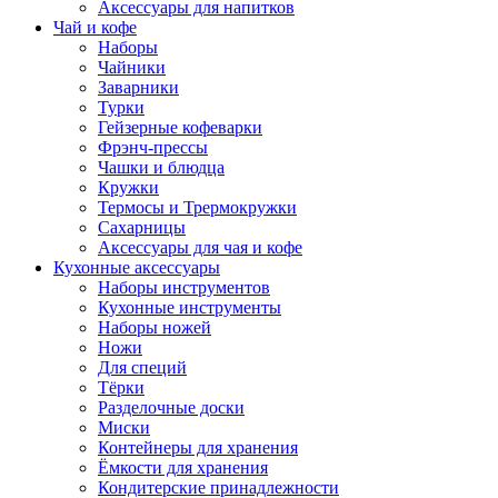
Аксессуары для напитков
Чай и кофе
Наборы
Чайники
Заварники
Турки
Гейзерные кофеварки
Фрэнч-прессы
Чашки и блюдца
Кружки
Термосы и Трермокружки
Сахарницы
Аксессуары для чая и кофе
Кухонные аксессуары
Наборы инструментов
Кухонные инструменты
Наборы ножей
Ножи
Для специй
Тёрки
Разделочные доски
Миски
Контейнеры для хранения
Ёмкости для хранения
Кондитерские принадлежности