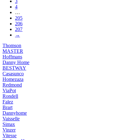
3
4
…
205
206
207
→
Thomson
MASTER
Hoffmans
Danny Home
BESTWAY
Casasunco
Homezaza
Redmond
ViaPot
Rondell
Falez
Brart
Dannyhome
Vaisselle
Simax
Vinzer
Vitesse