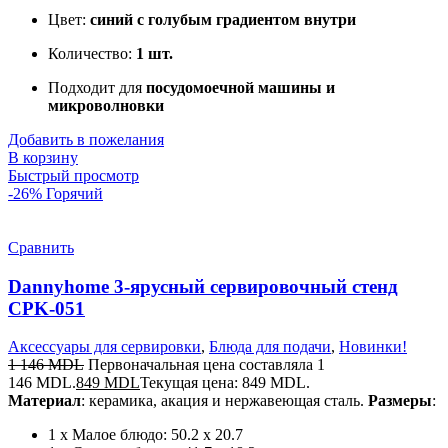
Цвет:
синий с голубым градиентом внутри
Количество:
1 шт.
Подходит для
посудомоечной машины и
микроволновки
Добавить в пожелания
В корзину
Быстрый просмотр
-26%
Горячий
Сравнить
Dannyhome 3-ярусный сервировочный стенд
CPK-051
Аксессуары для сервировки
,
Блюда для подачи
,
Новинки!
1 146
MDL
Первоначальная цена составляла 1
146 MDL.
849
MDL
Текущая цена: 849 MDL.
Материал
: керамика, акация и нержавеющая сталь.
Размеры
:
1 х Малое блюдо: 50.2 х 20.7