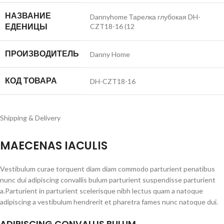
НАЗВАНИЕ
Dannyhome Тарелка глубокая DH-
ЕДЕНИЦЫ
CZT18-16 (12
ПРОИЗВОДИТЕЛЬ
Danny Home
КОД ТОВАРА
DH-CZT18-16
Shipping & Delivery
MAECENAS IACULIS
Vestibulum curae torquent diam diam commodo parturient penatibus
nunc dui adipiscing convallis bulum parturient suspendisse parturient
a.Parturient in parturient scelerisque nibh lectus quam a natoque
adipiscing a vestibulum hendrerit et pharetra fames nunc natoque dui.
ADIPISCING CONVALLIS BULUM