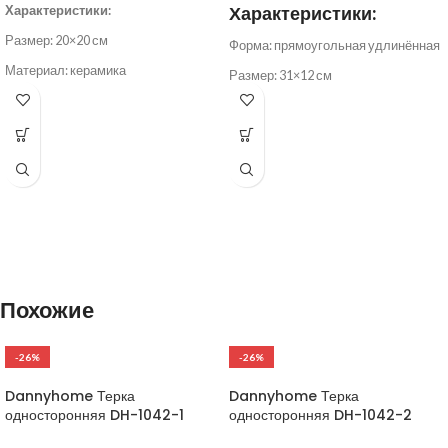
Характеристики:
Характеристики:
Размер: 20×20 см
Форма: прямоугольная удлинённая
Материал: керамика
Размер: 31×12 см
Цвет: белый с коричневыми
Материал: опаловое стекло
вкраплениями и кантовкой
Цвет: белый с коричневой каймой и
Форма: квадратная
вкраплениями
Назначение: десертная или
Стиль: современный, минимализм
сервировочная тарелка
Подходит для посудомоечной
машины и микроволновки
Похожие
-26%
-26%
Dannyhome Терка
Dannyhome Терка
односторонняя DH-1042-1
односторонняя DH-1042-2