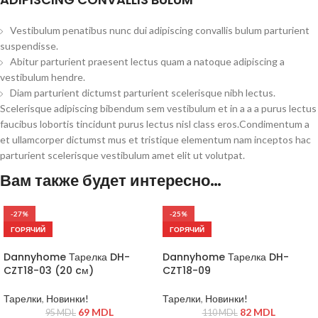
Vestibulum penatibus nunc dui adipiscing convallis bulum parturient
suspendisse.
Abitur parturient praesent lectus quam a natoque adipiscing a
vestibulum hendre.
Diam parturient dictumst parturient scelerisque nibh lectus.
Scelerisque adipiscing bibendum sem vestibulum et in a a a purus lectus
faucibus lobortis tincidunt purus lectus nisl class eros.Condimentum a
et ullamcorper dictumst mus et tristique elementum nam inceptos hac
parturient scelerisque vestibulum amet elit ut volutpat.
Вам также будет интересно…
-27%
-25%
ГОРЯЧИЙ
ГОРЯЧИЙ
Dannyhome Тарелка DH-
Dannyhome Тарелка DH-
CZT18-03 (20 cм)
CZT18-09
Тарелки
,
Новинки!
Тарелки
,
Новинки!
69
MDL
82
MDL
95
MDL
110
MDL