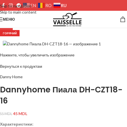
RU
EN
RO
Skip to navigation
Skip to main content
МЕНЮ
-18%
ГОРЯЧИЙ
Нажмите, чтобы увеличить изображение
Вернуться к продуктам
Danny Home
Dannyhome Пиала DH-CZT18-
16
45
MDL
55
MDL
Характеристики: