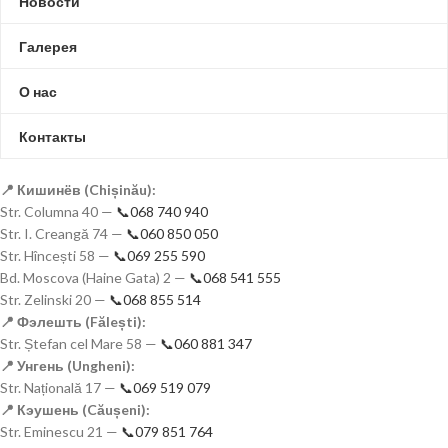
Новости
Галерея
О нас
Контакты
📍 Кишинёв (Chișinău):
Str. Columna 40 —
📞068 740 940
Str. I. Creangă 74 —
📞060 850 050
Str. Hîncești 58 —
📞069 255 590
Bd. Moscova (Haine Gata) 2 —
📞068 541 555
Str. Zelinski 20 —
📞068 855 514
📍 Фэлешть (Fălești):
Str. Ștefan cel Mare 58 —
📞060 881 347
📍 Унгень (Ungheni):
Str. Națională 17 —
📞069 519 079
📍 Кэушень (Căușeni):
Str. Eminescu 21 —
📞079 851 764