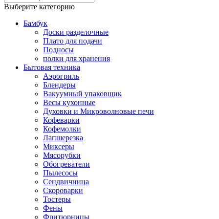
Выберите категорию
Бамбук
Доски разделочные
Плато для подачи
Подносы
полки для хранения
Бытовая техника
Аэрогриль
Блендеры
Вакуумный упаковщик
Весы кухонные
Духовки и Микроволновые печи
Кофеварки
Кофемолки
Лапшерезка
Миксеры
Мясорубки
Обогреватели
Пылесосы
Сендвичница
Скороварки
Тостеры
Фены
Фритюрницы