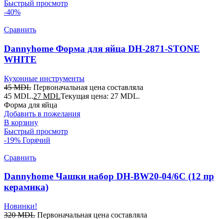
Быстрый просмотр
-40%
Сравнить
Dannyhome Форма для яйца DH-2871-STONE
WHITE
Кухонные инструменты
45
MDL
Первоначальная цена составляла
45 MDL.
27
MDL
Текущая цена: 27 MDL.
Форма для яйца
Добавить в пожелания
В корзину
Быстрый просмотр
-19%
Горячий
Сравнить
Dannyhome Чашки набор DH-BW20-04/6C (12 пр
керамика)
Новинки!
320
MDL
Первоначальная цена составляла