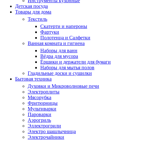
Инструменты кухонные
Детская посуда
Товары для дома
Текстиль
Скатерти и напероны
Фартуки
Полотенца и Салфетки
Ванная комната и гигиена
Наборы для ванн
Вёдра для мусора
Ёршики и держатели для бумаги
Наборы для мытья полов
Гладильные доски и сушилки
Бытовая техника
Духовки и Микроволновые печи
Электроплиты
Мясорубка
Фритюрницы
Мультиварки
Пароварки
Аэрогриль
Эллектрогрили
Электро шашлычница
Электрочайники