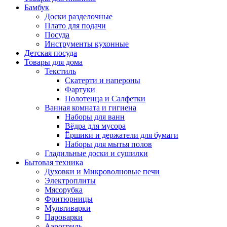
Бамбук
Доски разделочные
Плато для подачи
Посуда
Инструменты кухонные
Детская посуда
Товары для дома
Текстиль
Скатерти и напероны
Фартуки
Полотенца и Салфетки
Ванная комната и гигиена
Наборы для ванн
Вёдра для мусора
Ёршики и держатели для бумаги
Наборы для мытья полов
Гладильные доски и сушилки
Бытовая техника
Духовки и Микроволновые печи
Электроплиты
Мясорубка
Фритюрницы
Мультиварки
Пароварки
Аэрогриль