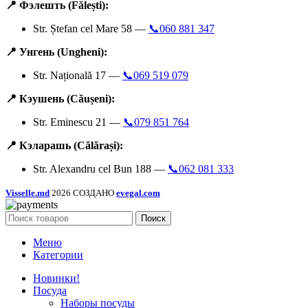
📍 Фэлешть (Fălești):
Str. Ștefan cel Mare 58 —
📞060 881 347
📍 Унгень (Ungheni):
Str. Națională 17 —
📞069 519 079
📍 Кэушень (Căușeni):
Str. Eminescu 21 —
📞079 851 764
📍 Кэларашь (Călărași):
Str. Alexandru cel Bun 188 —
📞062 081 333
Visselle.md
2026 СОЗДАНО
evegal.com
Поиск
Меню
Категории
Новинки!
Посуда
Наборы посуды