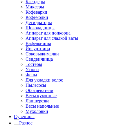
Блендеры
Миксеры
Кофеварки
Кофемолки
Дегидраторы
Шоколадницы
Аппарат для попкорна
Аппарат для сладкой ваты
Вафельницы
Йогуртница
Соковыжималки
Сендвичница
Тостеры
Утюги
Фены
Для укладки волос
Пылесосы
Обогреватели
Весы кухонные
Лапшерезка
Весы напольные
Мухоловки
Сувениры
Разное