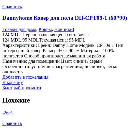
Сравнить
Dannyhome Ковер для пола DH-CPT09-1 (60*90)
Товары для дома
,
Ковры
,
Новинки!
124
MDL
Первоначальная цена составляла
124 MDL.
95
MDL
Текущая цена: 95 MDL.
Характеристики: Бренд: Danny Home Модель: CPT09-1 Тип:
интерьерный ковер Размер: 60 × 90 см Материал: 100%
полиэстер Способ производства: машинная работа
Назначение: для помещений Цвет: синий / серый
Особенности: устойчив к загрязнениям, не линяет, легко
очищается
Добавить в пожелания
В корзину
Быстрый просмотр
Похожие
-26%
Сравнить