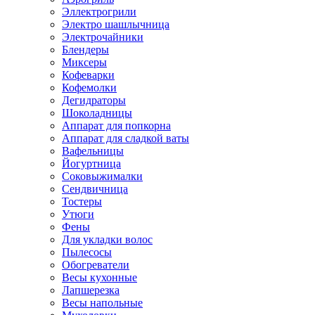
Эллектрогрили
Электро шашлычница
Электрочайники
Блендеры
Миксеры
Кофеварки
Кофемолки
Дегидраторы
Шоколадницы
Аппарат для попкорна
Аппарат для сладкой ваты
Вафельницы
Йогуртница
Соковыжималки
Сендвичница
Тостеры
Утюги
Фены
Для укладки волос
Пылесосы
Обогреватели
Весы кухонные
Лапшерезка
Весы напольные