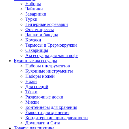
Наборы
Чайники
Заварники
Турки
Гейзерные кофеварки
Фрэнч-прессы
Чашки и блюдца
Кружки
Термосы и Трермокружки
Сахарницы
Аксессуары для чая и кофе
Кухонные аксессуары
Наборы инструментов
Кухонные инструменты
Наборы ножей
Ножи
Для специй
Тёрки
Разделочные доски
Миски
Контейнеры для хранения
Ёмкости для хранения
Кондитерские принадлежности
Друшлаги и Сита
Товары для пикника