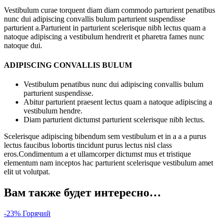
Vestibulum curae torquent diam diam commodo parturient penatibus
nunc dui adipiscing convallis bulum parturient suspendisse
parturient a.Parturient in parturient scelerisque nibh lectus quam a
natoque adipiscing a vestibulum hendrerit et pharetra fames nunc
natoque dui.
ADIPISCING CONVALLIS BULUM
Vestibulum penatibus nunc dui adipiscing convallis bulum
parturient suspendisse.
Abitur parturient praesent lectus quam a natoque adipiscing a
vestibulum hendre.
Diam parturient dictumst parturient scelerisque nibh lectus.
Scelerisque adipiscing bibendum sem vestibulum et in a a a purus
lectus faucibus lobortis tincidunt purus lectus nisl class
eros.Condimentum a et ullamcorper dictumst mus et tristique
elementum nam inceptos hac parturient scelerisque vestibulum amet
elit ut volutpat.
Вам также будет интересно…
-23%
Горячий