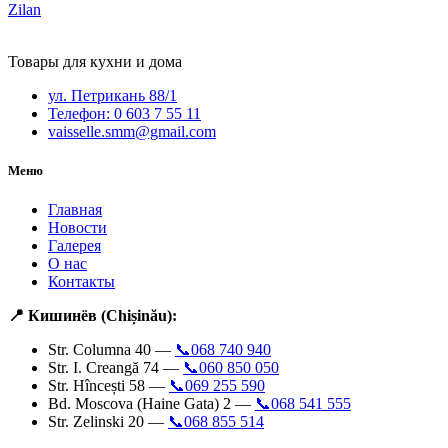
Zilan
Товары для кухни и дома
ул. Петрикань 88/1
Телефон: 0 603 7 55 11
vaisselle.smm@gmail.com
Меню
Главная
Новости
Галерея
О нас
Контакты
📍 Кишинёв (Chișinău):
Str. Columna 40 —
📞068 740 940
Str. I. Creangă 74 —
📞060 850 050
Str. Hîncești 58 —
📞069 255 590
Bd. Moscova (Haine Gata) 2 —
📞068 541 555
Str. Zelinski 20 —
📞068 855 514