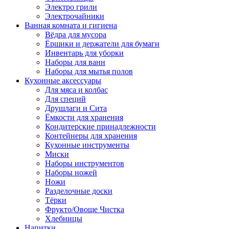
Электро грили
Электрочайники
Ванная комната и гигиена
Вёдра для мусора
Ёршики и держатели для бумаги
Инвентарь для уборки
Наборы для ванн
Наборы для мытья полов
Кухонные аксессуары
Для мяса и колбас
Для специй
Друшлаги и Сита
Ёмкости для хранения
Кондитерские принадлежности
Контейнеры для хранения
Кухонные инструменты
Миски
Наборы инструментов
Наборы ножей
Ножи
Разделочные доски
Тёрки
Фрукто/Овоще Чистка
Хлебницы
Напитки