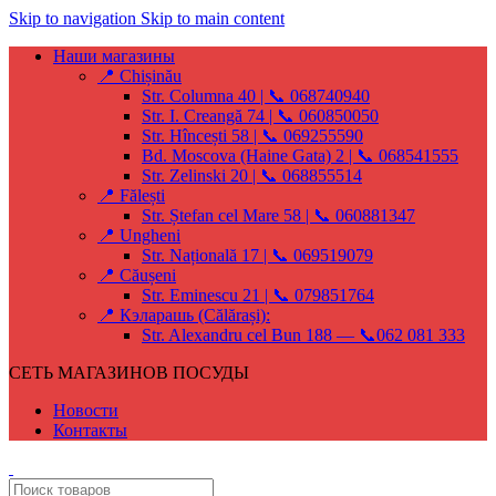
Skip to navigation
Skip to main content
Наши магазины
📍 Chișinău
Str. Columna 40 | 📞 068740940
Str. I. Creangă 74 | 📞 060850050
Str. Hîncești 58 | 📞 069255590
Bd. Moscova (Haine Gata) 2 | 📞 068541555
Str. Zelinski 20 | 📞 068855514
📍 Fălești
Str. Ștefan cel Mare 58 | 📞 060881347
📍 Ungheni
Str. Națională 17 | 📞 069519079
📍 Căușeni
Str. Eminescu 21 | 📞 079851764
📍 Кэларашь (Călărași):
Str. Alexandru cel Bun 188 — 📞062 081 333
СЕТЬ МАГАЗИНОВ ПОСУДЫ
Новости
Контакты