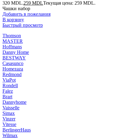
320 MDL.
259
MDL
Текущая цена: 259 MDL.
Чашки набор
Добавить в пожелания
В корзину
Быстрый просмотр
Thomson
MASTER
Hoffmans
Danny Home
BESTWAY
Casasunco
Homezaza
Redmond
ViaPot
Rondell
Falez
Brart
Dannyhome
Vaisselle
Simax
Vinzer
Vitesse
BerlingerHaus
Wilmax