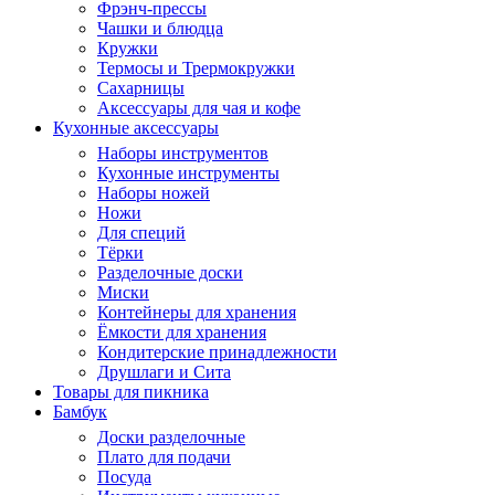
Фрэнч-прессы
Чашки и блюдца
Кружки
Термосы и Трермокружки
Сахарницы
Аксессуары для чая и кофе
Кухонные аксессуары
Наборы инструментов
Кухонные инструменты
Наборы ножей
Ножи
Для специй
Тёрки
Разделочные доски
Миски
Контейнеры для хранения
Ёмкости для хранения
Кондитерские принадлежности
Друшлаги и Сита
Товары для пикника
Бамбук
Доски разделочные
Плато для подачи
Посуда