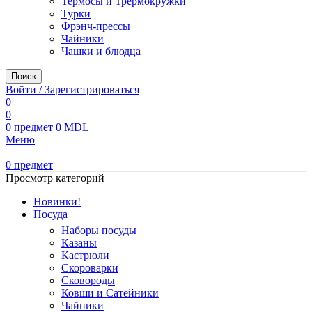
Термосы и Трермокружки
Турки
Фрэнч-прессы
Чайники
Чашки и блюдца
Поиск
Войти / Зарегистрироваться
0
0
0
предмет
0
MDL
Меню
0
предмет
Просмотр категорий
Новинки!
Посуда
Наборы посуды
Казаны
Кастрюли
Скороварки
Сковороды
Ковши и Сатейники
Чайники