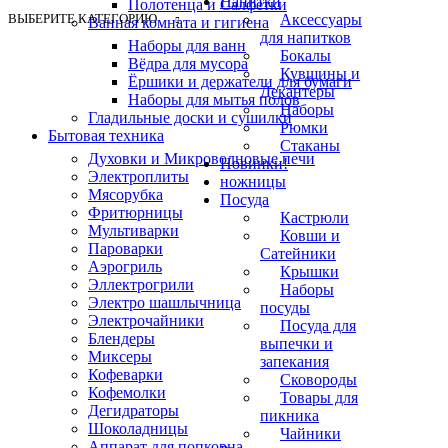
Напитки
Полотенца и Салфетки
ВЫБЕРИТЕ КАТЕГОРИЮ
Аксессуары
Ванная комната и гигиена
для напитков
Наборы для ванн
Бокалы
Вёдра для мусора
Кувшины и
Ёршики и держатели для бумаги
Декантеры
Наборы для мытья полов
Наборы
Гладильные доски и сушилки
Рюмки
Бытовая техника
Стаканы
Духовки и Микроволновые печи
Новинки!
Электроплиты
ножницы
Мясорубка
Посуда
Фритюрницы
Кастрюли
Мультиварки
Ковши и
Пароварки
Сатейники
Аэрогриль
Крышки
Эллектрогрили
Наборы
Электро шашлычница
посуды
Электрочайники
Посуда для
Блендеры
выпечки и
Миксеры
запекания
Кофеварки
Сковороды
Кофемолки
Товары для
Дегидраторы
пикника
Шоколадницы
Чайники
Аппарат для попкорна