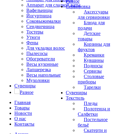
Разное
Аппарат для сладкой ваты
Сервировка
Вафельницы
Аксессуары
Йогуртница
для сервировки
Соковыжималки
Блюда для
Сендвичница
подачи
Тостеры
Детские
Утюги
товары
Фены
Корзины для
Для укладки волос
фруктов
Пылесосы
Креманки
Обогреватели
Кувшины
Весы кухонные
Подносы
Лапшерезка
Сервизы
Весы напольные
Столовые
Мухоловки
приборы
Сувениры
Тарелки
Разное
Сувениры
Текстиль
Главная
Пледы
Товары
Полотенца и
Новости
Салфетки
О нас
Постельное
Контакты
бельё
Скатерти и