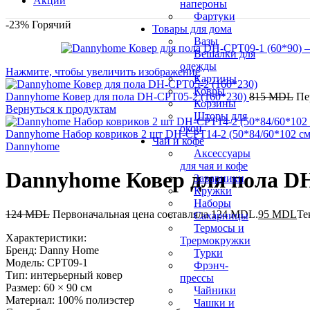
Акции
напероны
Фартуки
-23%
Горячий
Товары для дома
Вазы
Вешалки для
одежды
Нажмите, чтобы увеличить изображение
Картины
Ковры
Dannyhome Ковер для пола DH-CPT05-2 (160*230)
815
MDL
Пе
Корзины
Вернуться к продуктам
Шторы для
окон
Dannyhome Набор ковриков 2 шт DH-CPT14-2 (50*84/60*102 с
Чай и кофе
Dannyhome
Аксессуары
для чая и кофе
Dannyhome Ковер для пола DH
Заварники
Кружки
Наборы
124
MDL
Первоначальная цена составляла 124 MDL.
95
MDL
Те
Сахарницы
Термосы и
Характеристики:
Трермокружки
Бренд: Danny Home
Турки
Модель: CPT09-1
Фрэнч-
Тип: интерьерный ковер
прессы
Размер: 60 × 90 см
Чайники
Материал: 100% полиэстер
Чашки и