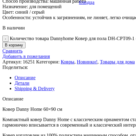
Способ производства: машинная работа
блюдца
Назначение: для помещений
Цвет: синий / серый
Особенности: устойчив к загрязнениям, не линяет, легко очища
В наличии
Количество товара Dannyhome Ковер для пола DH-CPT09-1 
В корзину
Сравнить
Добавить в пожелания
Артикул:
16251
Категории:
Ковры
,
Новинки!
,
Товары для дома
Поделиться:
Описание
Детали
Shipping & Delivery
Описание
Ковер Danny Home 60×90 см
Компактный ковер Danny Home с классическим орнаментом ста
гармонично вписывается в современный и классический интерь
Ковер изготовлен из 100% полиэстера машинным способом, отл