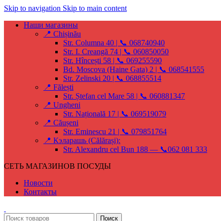
Skip to navigation
Skip to main content
Наши магазины
📍 Chișinău
Str. Columna 40 | 📞 068740940
Str. I. Creangă 74 | 📞 060850050
Str. Hîncești 58 | 📞 069255590
Bd. Moscova (Haine Gata) 2 | 📞 068541555
Str. Zelinski 20 | 📞 068855514
📍 Fălești
Str. Ștefan cel Mare 58 | 📞 060881347
📍 Ungheni
Str. Națională 17 | 📞 069519079
📍 Căușeni
Str. Eminescu 21 | 📞 079851764
📍 Кэларашь (Călărași):
Str. Alexandru cel Bun 188 — 📞062 081 333
СЕТЬ МАГАЗИНОВ ПОСУДЫ
Новости
Контакты
Поиск