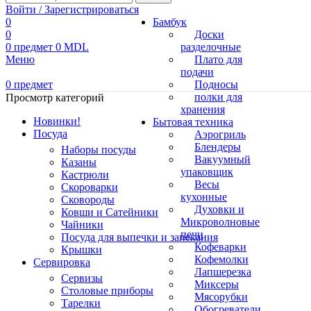
Войти / Зарегистрироваться
0
Бамбук
0
Доски
0
предмет
0
MDL
разделочные
Меню
Плато для
подачи
0
предмет
Подносы
полки для
Просмотр категорий
хранения
Новинки!
Бытовая техника
Посуда
Аэрогриль
Блендеры
Наборы посуды
Вакуумный
Казаны
упаковщик
Кастрюли
Весы
Скороварки
кухонные
Сковороды
Духовки и
Ковши и Сатейники
Микроволновые
Чайники
печи
Посуда для выпечки и запекания
Кофеварки
Крышки
Кофемолки
Сервировка
Лапшерезка
Сервизы
Миксеры
Столовые приборы
Мясорубки
Тарелки
Обогреватели