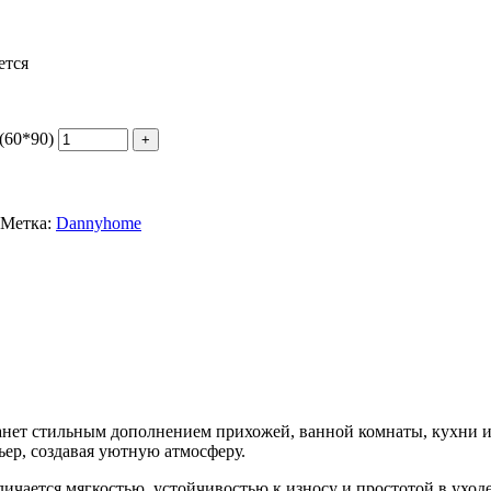
ется
(60*90)
Метка:
Dannyhome
нет стильным дополнением прихожей, ванной комнаты, кухни или
ер, создавая уютную атмосферу.
ичается мягкостью, устойчивостью к износу и простотой в уход