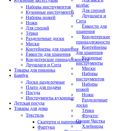
Кухонные аксессуары
колбас
Наборы инструментов
Для специй
Кухонные инструменты
Друшлаги и
Наборы ножей
Сита
Ножи
Ёмкости для
Для специй
хранения
Тёрки
Кондитерские
Разделочные доски
принадлежности
Миски
Контейнеры
Контейнеры для хранения
для хранения
Ёмкости для хранения
Кухонные
Кондитерские принадлежности
инструменты
Друшлаги и Сита
Миски
Товары для пикника
Наборы
Бамбук
инструментов
Доски разделочные
Наборы
Плато для подачи
ножей
Посуда
Ножи
Инструменты кухонные
Разделочные
Детская посуда
доски
Товары для дома
Тёрки
Текстиль
Фрукто/
Овоще Чистка
Скатерти и напероны
Хлебницы
Фартуки