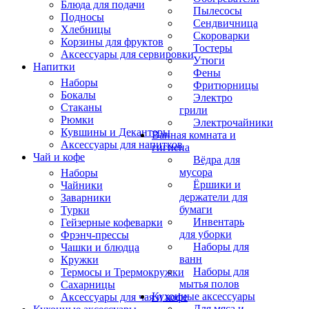
Блюда для подачи
Пылесосы
Подносы
Сендвичница
Хлебницы
Скороварки
Корзины для фруктов
Тостеры
Аксессуары для сервировки
Утюги
Напитки
Фены
Наборы
Фритюрницы
Бокалы
Электро
Стаканы
грили
Рюмки
Электрочайники
Кувшины и Декантеры
Ванная комната и
Аксессуары для напитков
гигиена
Чай и кофе
Вёдра для
мусора
Наборы
Ёршики и
Чайники
держатели для
Заварники
бумаги
Турки
Инвентарь
Гейзерные кофеварки
для уборки
Фрэнч-прессы
Наборы для
Чашки и блюдца
ванн
Кружки
Наборы для
Термосы и Трермокружки
мытья полов
Сахарницы
Кухонные аксессуары
Аксессуары для чая и кофе
Для мяса и