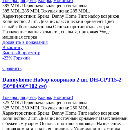
Товары для дома
,
Ковры
,
Новинки!
385
MDL
Первоначальная цена составляла
385 MDL.
285
MDL
Текущая цена: 285 MDL.
Характеристики: Бренд: Danny Home Тип: набор ковриков
Количество: 2 шт. Дизайн: классический орнамент Цвет:
серый с бежевым узором Основа: противоскользящая
Назначение: ванная комната, спальня, прихожая Уход:
машинная стирка
Добавить в пожелания
В корзину
Быстрый просмотр
-23%
Горячий
Сравнить
Dannyhome Набор ковриков 2 шт DH-CPT15-2
(50*84/60*102 см)
Товары для дома
,
Ковры
,
Новинки!
325
MDL
Первоначальная цена составляла
325 MDL.
250
MDL
Текущая цена: 250 MDL.
Характеристики: Бренд: Danny Home Тип: набор ковриков
Количество: 2 шт. Дизайн: восточный орнамент Цвет: зеленый
с бежевым узором Основа: противоскользящая Назначение:
ванная комната, спальня, прихожая Уход: машинная стирка