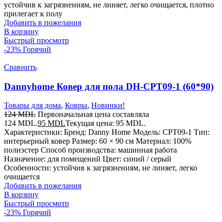
устойчив к загрязнениям, не линяет, легко очищается, плотно
прилегает к полу
Добавить в пожелания
В корзину
Быстрый просмотр
-23%
Горячий
Сравнить
Dannyhome Ковер для пола DH-CPT09-1 (60*90)
Товары для дома
,
Ковры
,
Новинки!
124
MDL
Первоначальная цена составляла
124 MDL.
95
MDL
Текущая цена: 95 MDL.
Характеристики: Бренд: Danny Home Модель: CPT09-1 Тип:
интерьерный ковер Размер: 60 × 90 см Материал: 100%
полиэстер Способ производства: машинная работа
Назначение: для помещений Цвет: синий / серый
Особенности: устойчив к загрязнениям, не линяет, легко
очищается
Добавить в пожелания
В корзину
Быстрый просмотр
-23%
Горячий