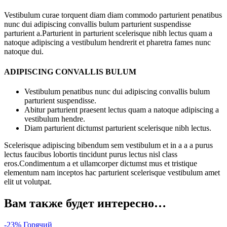
Vestibulum curae torquent diam diam commodo parturient penatibus
nunc dui adipiscing convallis bulum parturient suspendisse
parturient a.Parturient in parturient scelerisque nibh lectus quam a
natoque adipiscing a vestibulum hendrerit et pharetra fames nunc
natoque dui.
ADIPISCING CONVALLIS BULUM
Vestibulum penatibus nunc dui adipiscing convallis bulum
parturient suspendisse.
Abitur parturient praesent lectus quam a natoque adipiscing a
vestibulum hendre.
Diam parturient dictumst parturient scelerisque nibh lectus.
Scelerisque adipiscing bibendum sem vestibulum et in a a a purus
lectus faucibus lobortis tincidunt purus lectus nisl class
eros.Condimentum a et ullamcorper dictumst mus et tristique
elementum nam inceptos hac parturient scelerisque vestibulum amet
elit ut volutpat.
Вам также будет интересно…
-23%
Горячий