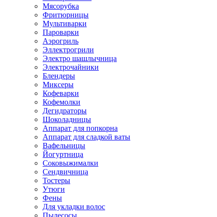
Мясорубка
Фритюрницы
Мультиварки
Пароварки
Аэрогриль
Эллектрогрили
Электро шашлычница
Электрочайники
Блендеры
Миксеры
Кофеварки
Кофемолки
Дегидраторы
Шоколадницы
Аппарат для попкорна
Аппарат для сладкой ваты
Вафельницы
Йогуртница
Соковыжималки
Сендвичница
Тостеры
Утюги
Фены
Для укладки волос
Пылесосы