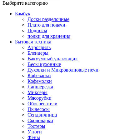
Выберите категорию
Бамбук
Доски разделочные
Плато для подачи
Подносы
полки для хранения
Бытовая техника
Аэрогриль
Блендеры
Вакуумный упаковщик
Весы кухонные
Духовки и Микроволновые печи
Кофеварки
Кофемолки
Лапшерезка
Миксеры
Мясорубки
Обогреватели
Пылесосы
Сендвичница
Скороварки
Тостеры
Утюги
Фены