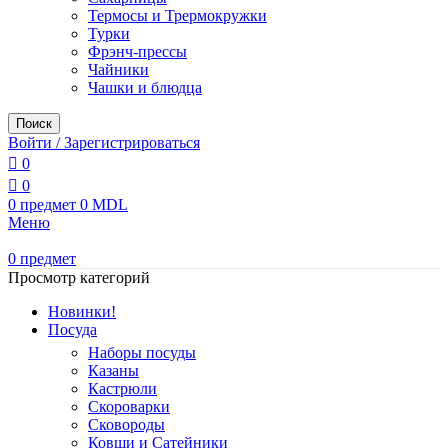
Термосы и Трермокружки
Турки
Фрэнч-прессы
Чайники
Чашки и блюдца
Поиск
Войти / Зарегистрироваться
0
0
0
предмет
0
MDL
Меню
0
предмет
Просмотр категорий
Новинки!
Посуда
Наборы посуды
Казаны
Кастрюли
Скороварки
Сковороды
Ковши и Сатейники