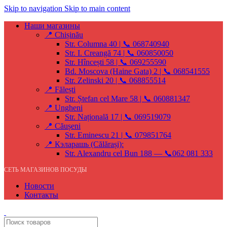
Skip to navigation
Skip to main content
Наши магазины
📍 Chișinău
Str. Columna 40 | 📞 068740940
Str. I. Creangă 74 | 📞 060850050
Str. Hîncești 58 | 📞 069255590
Bd. Moscova (Haine Gata) 2 | 📞 068541555
Str. Zelinski 20 | 📞 068855514
📍 Fălești
Str. Ștefan cel Mare 58 | 📞 060881347
📍 Ungheni
Str. Națională 17 | 📞 069519079
📍 Căușeni
Str. Eminescu 21 | 📞 079851764
📍 Кэларашь (Călărași):
Str. Alexandru cel Bun 188 — 📞062 081 333
СЕТЬ МАГАЗИНОВ ПОСУДЫ
Новости
Контакты