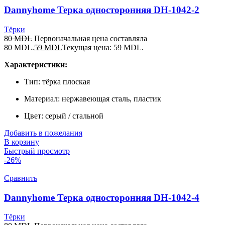
Dannyhome Терка односторонняя DH-1042-2
Тёрки
80
MDL
Первоначальная цена составляла
80 MDL.
59
MDL
Текущая цена: 59 MDL.
Характеристики:
Тип: тёрка плоская
Материал: нержавеющая сталь, пластик
Цвет: серый / стальной
Добавить в пожелания
В корзину
Быстрый просмотр
-26%
Сравнить
Dannyhome Терка односторонняя DH-1042-4
Тёрки