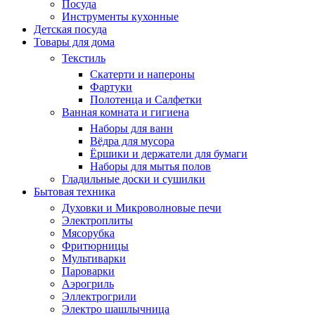
Посуда
Инструменты кухонные
Детская посуда
Товары для дома
Текстиль
Скатерти и напероны
Фартуки
Полотенца и Салфетки
Ванная комната и гигиена
Наборы для ванн
Вёдра для мусора
Ёршики и держатели для бумаги
Наборы для мытья полов
Гладильные доски и сушилки
Бытовая техника
Духовки и Микроволновые печи
Электроплиты
Мясорубка
Фритюрницы
Мультиварки
Пароварки
Аэрогриль
Эллектрогрили
Электро шашлычница