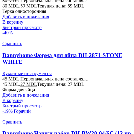
80
MDL
Первоначальная цена составляла
80 MDL.
59
MDL
Текущая цена: 59 MDL.
Терка односторонняя
Добавить в пожелания
В корзину
Быстрый просмотр
-40%
Сравнить
Dannyhome Форма для яйца DH-2871-STONE
WHITE
Кухонные инструменты
45
MDL
Первоначальная цена составляла
45 MDL.
27
MDL
Текущая цена: 27 MDL.
Форма для яйца
Добавить в пожелания
В корзину
Быстрый просмотр
-19%
Горячий
Сравнить
Dannyhome Чашки набор DH-BW20-04/6C (12 пр