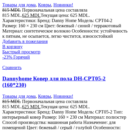
Товары для дома
,
Ковры
,
Новинки!
815
MDL
Первоначальная цена составляла
815 MDL.
625
MDL
Текущая цена: 625 MDL.
Характеристики: Бренд: Danny Home Модель: CPT04-2
Размер: 160 × 230 см Цвет: бежевый / синий / терракотовый
Материал: синтетическое волокно Особенности: устойчивость
к пятнам, не осыпается, легко чистится, износостойкий
Добавить в пожелания
В корзину
Быстрый просмотр
-23%
Горячий
Сравнить
Dannyhome Ковер для пола DH-CPT05-2
(160*230)
Товары для дома
,
Ковры
,
Новинки!
815
MDL
Первоначальная цена составляла
815 MDL.
625
MDL
Текущая цена: 625 MDL.
Характеристики: Бренд: Danny Home Модель: CPT05-2 Тип:
интерьерный ковер Размер: 160 × 230 см Материал: полиэстер
Способ производства: машинная работа Назначение: для
помещений Цвет: бежевый / серый / голубой Особенности: