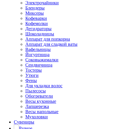
Электрочайники
Блендеры
Миксеры
Кофеварки
Кофемолки
Дегидраторы
Шоколадницы
Аппарат для попкорна
Аппарат для сладкой ваты
Вафельницы
Йогуртница
Соковыжималки
Сендвичница
Тостеры
Утюги
Фены
Для укладки волос
Пылесосы
Обогреватели
Весы кухонные
Лапшерезка
Весы напольные
Мухоловки
Сувениры
Разное