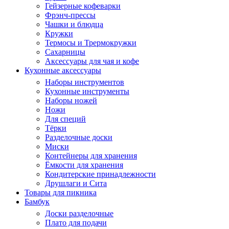
Гейзерные кофеварки
Фрэнч-прессы
Чашки и блюдца
Кружки
Термосы и Трермокружки
Сахарницы
Аксессуары для чая и кофе
Кухонные аксессуары
Наборы инструментов
Кухонные инструменты
Наборы ножей
Ножи
Для специй
Тёрки
Разделочные доски
Миски
Контейнеры для хранения
Ёмкости для хранения
Кондитерские принадлежности
Друшлаги и Сита
Товары для пикника
Бамбук
Доски разделочные
Плато для подачи