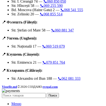
Str. I. Creangă 74 —
📞060 850 050
Str. Hîncești 58 —
📞069 255 590
Bd. Moscova (Haine Gata) 2 —
📞068 541 555
Str. Zelinski 20 —
📞068 855 514
📍 Фэлешть (Fălești):
Str. Ștefan cel Mare 58 —
📞060 881 347
📍 Унгень (Ungheni):
Str. Națională 17 —
📞069 519 079
📍 Кэушень (Căușeni):
Str. Eminescu 21 —
📞079 851 764
📍 Кэларашь (Călărași):
Str. Alexandru cel Bun 188 —
📞062 081 333
Visselle.md
2026 СОЗДАНО
evegal.com
Поиск
Меню