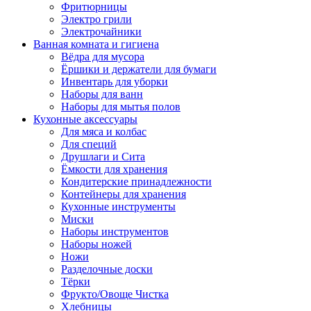
Фритюрницы
Электро грили
Электрочайники
Ванная комната и гигиена
Вёдра для мусора
Ёршики и держатели для бумаги
Инвентарь для уборки
Наборы для ванн
Наборы для мытья полов
Кухонные аксессуары
Для мяса и колбас
Для специй
Друшлаги и Сита
Ёмкости для хранения
Кондитерские принадлежности
Контейнеры для хранения
Кухонные инструменты
Миски
Наборы инструментов
Наборы ножей
Ножи
Разделочные доски
Тёрки
Фрукто/Овоще Чистка
Хлебницы