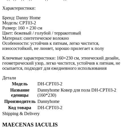
Характеристики:
Бренд: Danny Home
Модель: CPT03-2
Размер: 160 × 230 см
Цвет: бежевый / голубой / терракотовый
Материал: синтетическое волокно
Особенности: устойчив к пятнам, легко чистится,
износостойкий, не линяет, хорошо прилегает к полу
Ключевые характеристики: 160×230 см, этнический дизайн,
геометрический узор, легко чистится, устойчив к пятнам, не
осыпается, подходит для ежедневного использования
Детали
Модель
DH-CPT03-2
Название
Dannyhome Ковер для пола DH-CPT03-2
еденицы
(160*230)
Производитель
Dannyhome
Код товара
DH-CPT03-2
Shipping & Delivery
MAECENAS IACULIS