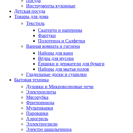
Посуда
Инструменты кухонные
Детская посуда
Товары для дома
Текстиль
Скатерти и напероны
Фартуки
Полотенца и Салфетки
Ванная комната и гигиена
Наборы для ванн
Вёдра для мусора
Ёршики и держатели для бумаги
Наборы для мытья полов
Гладильные доски и сушилки
Бытовая техника
Духовки и Микроволновые печи
Электроплиты
Мясорубка
Фритюрницы
Мультиварки
Пароварки
Аэрогриль
Эллектрогрили
Электро шашлычница