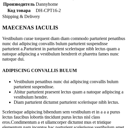
Производитель
Dannyhome
Код товара
DH-CPT16-2
Shipping & Delivery
MAECENAS IACULIS
Vestibulum curae torquent diam diam commodo parturient penatibus
nunc dui adipiscing convallis bulum parturient suspendisse
parturient a.Parturient in parturient scelerisque nibh lectus quam a
natoque adipiscing a vestibulum hendrerit et pharetra fames nunc
natoque dui.
ADIPISCING CONVALLIS BULUM
Vestibulum penatibus nunc dui adipiscing convallis bulum
parturient suspendisse.
Abitur parturient praesent lectus quam a natoque adipiscing a
vestibulum hendre.
Diam parturient dictumst parturient scelerisque nibh lectus.
Scelerisque adipiscing bibendum sem vestibulum et in a a a purus
lectus faucibus lobortis tincidunt purus lectus nisl class
eros.Condimentum a et ullamcorper dictumst mus et tristique
elementum nam inceptos hac parturient scelerisque vestibulum amet