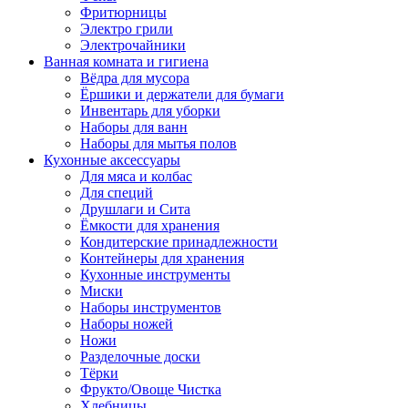
Фритюрницы
Электро грили
Электрочайники
Ванная комната и гигиена
Вёдра для мусора
Ёршики и держатели для бумаги
Инвентарь для уборки
Наборы для ванн
Наборы для мытья полов
Кухонные аксессуары
Для мяса и колбас
Для специй
Друшлаги и Сита
Ёмкости для хранения
Кондитерские принадлежности
Контейнеры для хранения
Кухонные инструменты
Миски
Наборы инструментов
Наборы ножей
Ножи
Разделочные доски
Тёрки
Фрукто/Овоще Чистка
Хлебницы