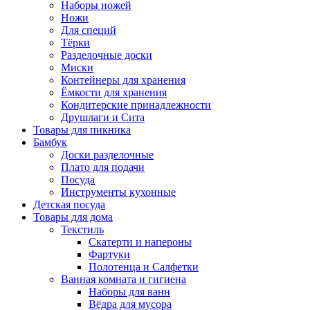
Наборы ножей
Ножи
Для специй
Тёрки
Разделочные доски
Миски
Контейнеры для хранения
Ёмкости для хранения
Кондитерские принадлежности
Друшлаги и Сита
Товары для пикника
Бамбук
Доски разделочные
Плато для подачи
Посуда
Инструменты кухонные
Детская посуда
Товары для дома
Текстиль
Скатерти и напероны
Фартуки
Полотенца и Салфетки
Ванная комната и гигиена
Наборы для ванн
Вёдра для мусора