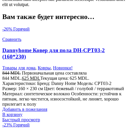
elit ut volutpat.
Вам также будет интересно…
-26%
Горячий
Сравнить
Dannyhome Ковер для пола DH-CPT03-2
(160*230)
Товары для дома
,
Ковры
,
Новинки!
844
MDL
Первоначальная цена составляла
844 MDL.
625
MDL
Текущая цена: 625 MDL.
Характеристики: Бренд: Danny Home Модель: CPT03-2
Размер: 160 × 230 см Цвет: бежевый / голубой / терракотовый
Материал: синтетическое волокно Особенности: устойчив к
пятнам, легко чистится, износостойкий, не линяет, хорошо
прилегает к полу
Добавить в пожелания
В корзину
Быстрый просмотр
-23%
Горячий