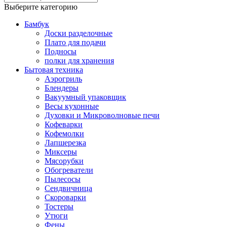
Выберите категорию
Бамбук
Доски разделочные
Плато для подачи
Подносы
полки для хранения
Бытовая техника
Аэрогриль
Блендеры
Вакуумный упаковщик
Весы кухонные
Духовки и Микроволновые печи
Кофеварки
Кофемолки
Лапшерезка
Миксеры
Мясорубки
Обогреватели
Пылесосы
Сендвичница
Скороварки
Тостеры
Утюги
Фены