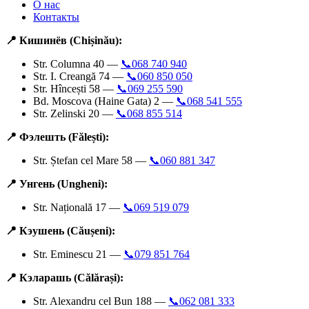
О нас
Контакты
📍 Кишинёв (Chișinău):
Str. Columna 40 —
📞068 740 940
Str. I. Creangă 74 —
📞060 850 050
Str. Hîncești 58 —
📞069 255 590
Bd. Moscova (Haine Gata) 2 —
📞068 541 555
Str. Zelinski 20 —
📞068 855 514
📍 Фэлешть (Fălești):
Str. Ștefan cel Mare 58 —
📞060 881 347
📍 Унгень (Ungheni):
Str. Națională 17 —
📞069 519 079
📍 Кэушень (Căușeni):
Str. Eminescu 21 —
📞079 851 764
📍 Кэларашь (Călărași):
Str. Alexandru cel Bun 188 —
📞062 081 333