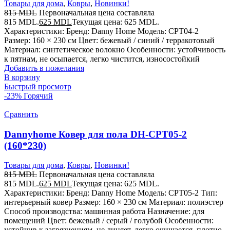
Товары для дома
,
Ковры
,
Новинки!
815
MDL
Первоначальная цена составляла
815 MDL.
625
MDL
Текущая цена: 625 MDL.
Характеристики: Бренд: Danny Home Модель: CPT04-2
Размер: 160 × 230 см Цвет: бежевый / синий / терракотовый
Материал: синтетическое волокно Особенности: устойчивость
к пятнам, не осыпается, легко чистится, износостойкий
Добавить в пожелания
В корзину
Быстрый просмотр
-23%
Горячий
Сравнить
Dannyhome Ковер для пола DH-CPT05-2
(160*230)
Товары для дома
,
Ковры
,
Новинки!
815
MDL
Первоначальная цена составляла
815 MDL.
625
MDL
Текущая цена: 625 MDL.
Характеристики: Бренд: Danny Home Модель: CPT05-2 Тип:
интерьерный ковер Размер: 160 × 230 см Материал: полиэстер
Способ производства: машинная работа Назначение: для
помещений Цвет: бежевый / серый / голубой Особенности:
устойчив к загрязнениям, не линяет, легко очищается, плотно