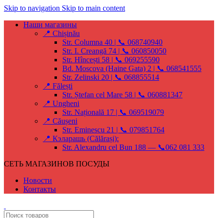
Skip to navigation
Skip to main content
Наши магазины
📍 Chișinău
Str. Columna 40 | 📞 068740940
Str. I. Creangă 74 | 📞 060850050
Str. Hîncești 58 | 📞 069255590
Bd. Moscova (Haine Gata) 2 | 📞 068541555
Str. Zelinski 20 | 📞 068855514
📍 Fălești
Str. Ștefan cel Mare 58 | 📞 060881347
📍 Ungheni
Str. Națională 17 | 📞 069519079
📍 Căușeni
Str. Eminescu 21 | 📞 079851764
📍 Кэларашь (Călărași):
Str. Alexandru cel Bun 188 — 📞062 081 333
СЕТЬ МАГАЗИНОВ ПОСУДЫ
Новости
Контакты