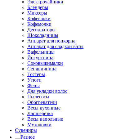
Электрочайники
Блендеры
Миксеры
Кофеварки
Кофемолки
Дегидраторы
Шоколадницы
Аппарат для попкорна
Аппарат для сладкой ваты
Вафельницы
Йогуртница
Соковыжималки
Сендвичница
Тостеры
Утюги
Фены
Для укладки волос
Пылесосы
Обогреватели
Весы кухонные
Лапшерезка
Весы напольные
Мухоловки
Сувениры
Разное