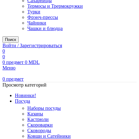
Сахарницы
Термосы и Трермокружки
Турки
Фрэнч-прессы
Чайники
Чашки и блюдца
Поиск
Войти / Зарегистрироваться
0
0
0
предмет
0
MDL
Меню
0
предмет
Просмотр категорий
Новинки!
Посуда
Наборы посуды
Казаны
Кастрюли
Скороварки
Сковороды
Ковши и Сатейники