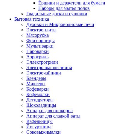
Ёршики и держатели для бумаги
Наборы для мытья полов
Гладильные доски и сушилки
Бытовая техника
Духовки и Микроволновые печи
Электроплиты
Мясорубка
Фритюрницы
Мультиварки
Пароварки
Аэрогриль
Эллектрогрили
Электро шашлычница
Электрочайники
Блендеры
Миксеры
Кофеварки
Кофемолки
Дегидраторы
Шоколадницы
Аппарат для попкорна
Аппарат для сладкой ваты
Вафельницы
Йогуртница
Соковыжималки