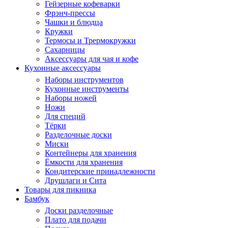
Гейзерные кофеварки
Фрэнч-прессы
Чашки и блюдца
Кружки
Термосы и Трермокружки
Сахарницы
Аксессуары для чая и кофе
Кухонные аксессуары
Наборы инструментов
Кухонные инструменты
Наборы ножей
Ножи
Для специй
Тёрки
Разделочные доски
Миски
Контейнеры для хранения
Ёмкости для хранения
Кондитерские принадлежности
Друшлаги и Сита
Товары для пикника
Бамбук
Доски разделочные
Плато для подачи