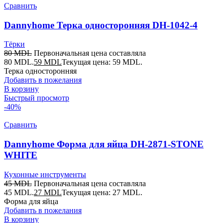
Сравнить
Dannyhome Терка односторонняя DH-1042-4
Тёрки
80
MDL
Первоначальная цена составляла
80 MDL.
59
MDL
Текущая цена: 59 MDL.
Терка односторонняя
Добавить в пожелания
В корзину
Быстрый просмотр
-40%
Сравнить
Dannyhome Форма для яйца DH-2871-STONE
WHITE
Кухонные инструменты
45
MDL
Первоначальная цена составляла
45 MDL.
27
MDL
Текущая цена: 27 MDL.
Форма для яйца
Добавить в пожелания
В корзину