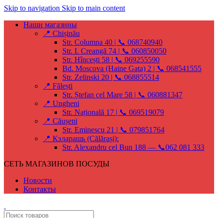
Skip to navigation
Skip to main content
Наши магазины
📍 Chișinău
Str. Columna 40 | 📞 068740940
Str. I. Creangă 74 | 📞 060850050
Str. Hîncești 58 | 📞 069255590
Bd. Moscova (Haine Gata) 2 | 📞 068541555
Str. Zelinski 20 | 📞 068855514
📍 Fălești
Str. Ștefan cel Mare 58 | 📞 060881347
📍 Ungheni
Str. Națională 17 | 📞 069519079
📍 Căușeni
Str. Eminescu 21 | 📞 079851764
📍 Кэларашь (Călărași):
Str. Alexandru cel Bun 188 — 📞062 081 333
СЕТЬ МАГАЗИНОВ ПОСУДЫ
Новости
Контакты