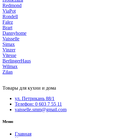
Redmond
ViaPot
Rondell
Falez
Brart
Dannyhome
Vaisselle
Simax
Vinzer
Vitesse
BerlingerHaus
Wilmax
Zilan
Товары для кухни и дома
ул. Петрикань 88/1
Телефон: 0 603 7 55 11
vaisselle.smm@gmail.com
Меню
Главная