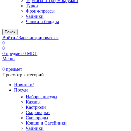
Термосы и Трермокружки
Турки
Фрэнч-прессы
Чайники
Чашки и блюдца
Поиск
Войти / Зарегистрироваться
0
0
0
предмет
0
MDL
Меню
0
предмет
Просмотр категорий
Новинки!
Посуда
Наборы посуды
Казаны
Кастрюли
Скороварки
Сковороды
Ковши и Сатейники
Чайники