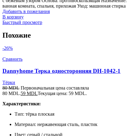
с бежевым узором Основа: противоскользящая Назначение:
ванная комната, спальня, прихожая Уход: машинная стирка
Добавить в пожелания
В корзину
Быстрый просмотр
Похожие
-26%
Сравнить
Dannyhome Терка односторонняя DH-1042-1
Тёрки
80
MDL
Первоначальная цена составляла
80 MDL.
59
MDL
Текущая цена: 59 MDL.
Характеристики:
Тип: тёрка плоская
Материал: нержавеющая сталь, пластик
Цвет: серый / стальной