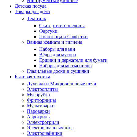
Инструменты кухонные
Детская посуда
Товары для дома
Текстиль
Скатерти и напероны
Фартуки
Полотенца и Салфетки
Ванная комната и гигиена
Наборы для ванн
Вёдра для мусора
Ёршики и держатели для бумаги
Наборы для мытья полов
Гладильные доски и сушилки
Бытовая техника
Духовки и Микроволновые печи
Электроплиты
Мясорубка
Фритюрницы
Мультиварки
Пароварки
Аэрогриль
Эллектрогрили
Электро шашлычница
Электрочайники