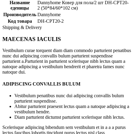
Название
Dannyhome Ковер для пола/2 шт DH-CPT20-
еденицы
2 (50*84/60*102 см)
Производитель
Dannyhome
Код товара
DH-CPT20-2
Shipping & Delivery
MAECENAS IACULIS
Vestibulum curae torquent diam diam commodo parturient penatibus
nunc dui adipiscing convallis bulum parturient suspendisse
parturient a.Parturient in parturient scelerisque nibh lectus quam a
natoque adipiscing a vestibulum hendrerit et pharetra fames nunc
natoque dui.
ADIPISCING CONVALLIS BULUM
Vestibulum penatibus nunc dui adipiscing convallis bulum
parturient suspendisse.
Abitur parturient praesent lectus quam a natoque adipiscing a
vestibulum hendre.
Diam parturient dictumst parturient scelerisque nibh lectus.
Scelerisque adipiscing bibendum sem vestibulum et in a a a purus
lectus faucibus lobortis tincidunt purus lectus nisl class