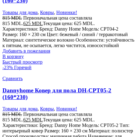
(160*230)
Товары для дома
,
Ковры
,
Новинки!
815
MDL
Первоначальная цена составляла
815 MDL.
625
MDL
Текущая цена: 625 MDL.
Характеристики: Бренд: Danny Home Модель: CPT04-2
Размер: 160 × 230 см Цвет: бежевый / синий / терракотовый
Материал: синтетическое волокно Особенности: устойчивость
к пятнам, не осыпается, легко чистится, износостойкий
Добавить в пожелания
В корзину
Быстрый просмотр
-23%
Горячий
Сравнить
Dannyhome Ковер для пола DH-CPT05-2
(160*230)
Товары для дома
,
Ковры
,
Новинки!
815
MDL
Первоначальная цена составляла
815 MDL.
625
MDL
Текущая цена: 625 MDL.
Характеристики: Бренд: Danny Home Модель: CPT05-2 Тип:
интерьерный ковер Размер: 160 × 230 см Материал: полиэстер
Способ производства: машинная работа Назначение: для