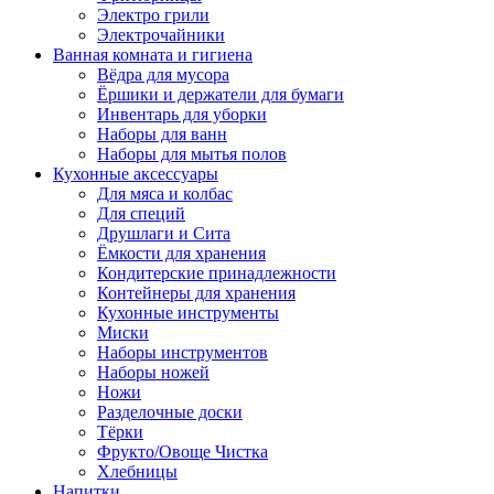
Электро грили
Электрочайники
Ванная комната и гигиена
Вёдра для мусора
Ёршики и держатели для бумаги
Инвентарь для уборки
Наборы для ванн
Наборы для мытья полов
Кухонные аксессуары
Для мяса и колбас
Для специй
Друшлаги и Сита
Ёмкости для хранения
Кондитерские принадлежности
Контейнеры для хранения
Кухонные инструменты
Миски
Наборы инструментов
Наборы ножей
Ножи
Разделочные доски
Тёрки
Фрукто/Овоще Чистка
Хлебницы
Напитки