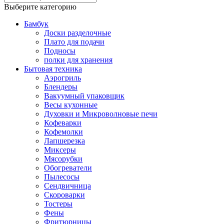
Выберите категорию
Бамбук
Доски разделочные
Плато для подачи
Подносы
полки для хранения
Бытовая техника
Аэрогриль
Блендеры
Вакуумный упаковщик
Весы кухонные
Духовки и Микроволновые печи
Кофеварки
Кофемолки
Лапшерезка
Миксеры
Мясорубки
Обогреватели
Пылесосы
Сендвичница
Скороварки
Тостеры
Фены
Фритюрницы