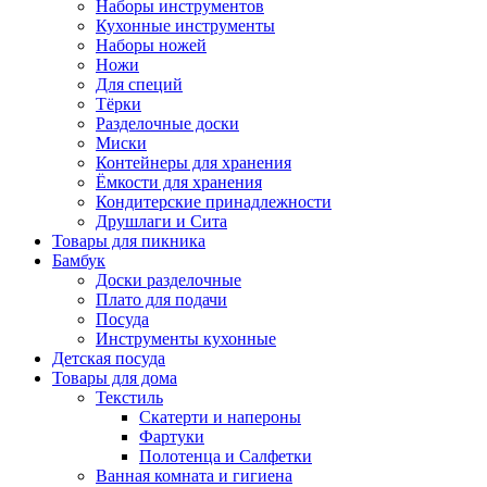
Наборы инструментов
Кухонные инструменты
Наборы ножей
Ножи
Для специй
Тёрки
Разделочные доски
Миски
Контейнеры для хранения
Ёмкости для хранения
Кондитерские принадлежности
Друшлаги и Сита
Товары для пикника
Бамбук
Доски разделочные
Плато для подачи
Посуда
Инструменты кухонные
Детская посуда
Товары для дома
Текстиль
Скатерти и напероны
Фартуки
Полотенца и Салфетки
Ванная комната и гигиена