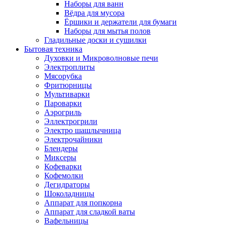
Наборы для ванн
Вёдра для мусора
Ёршики и держатели для бумаги
Наборы для мытья полов
Гладильные доски и сушилки
Бытовая техника
Духовки и Микроволновые печи
Электроплиты
Мясорубка
Фритюрницы
Мультиварки
Пароварки
Аэрогриль
Эллектрогрили
Электро шашлычница
Электрочайники
Блендеры
Миксеры
Кофеварки
Кофемолки
Дегидраторы
Шоколадницы
Аппарат для попкорна
Аппарат для сладкой ваты
Вафельницы