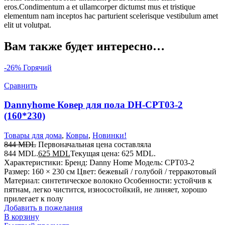
eros.Condimentum a et ullamcorper dictumst mus et tristique
elementum nam inceptos hac parturient scelerisque vestibulum amet
elit ut volutpat.
Вам также будет интересно…
-26%
Горячий
Сравнить
Dannyhome Ковер для пола DH-CPT03-2
(160*230)
Товары для дома
,
Ковры
,
Новинки!
844
MDL
Первоначальная цена составляла
844 MDL.
625
MDL
Текущая цена: 625 MDL.
Характеристики: Бренд: Danny Home Модель: CPT03-2
Размер: 160 × 230 см Цвет: бежевый / голубой / терракотовый
Материал: синтетическое волокно Особенности: устойчив к
пятнам, легко чистится, износостойкий, не линяет, хорошо
прилегает к полу
Добавить в пожелания
В корзину