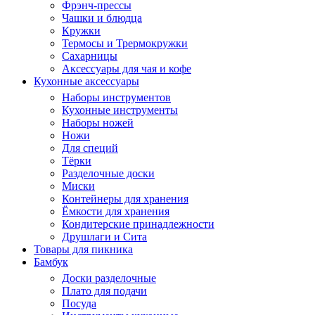
Фрэнч-прессы
Чашки и блюдца
Кружки
Термосы и Трермокружки
Сахарницы
Аксессуары для чая и кофе
Кухонные аксессуары
Наборы инструментов
Кухонные инструменты
Наборы ножей
Ножи
Для специй
Тёрки
Разделочные доски
Миски
Контейнеры для хранения
Ёмкости для хранения
Кондитерские принадлежности
Друшлаги и Сита
Товары для пикника
Бамбук
Доски разделочные
Плато для подачи
Посуда