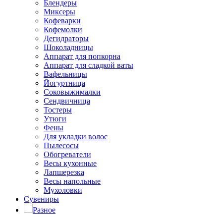
Блендеры
Миксеры
Кофеварки
Кофемолки
Дегидраторы
Шоколадницы
Аппарат для попкорна
Аппарат для сладкой ваты
Вафельницы
Йогуртница
Соковыжималки
Сендвичница
Тостеры
Утюги
Фены
Для укладки волос
Пылесосы
Обогреватели
Весы кухонные
Лапшерезка
Весы напольные
Мухоловки
Сувениры
Разное