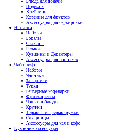
Блюда для подачи
Подносы
Хлебницы
Корзины для фруктов
Аксессуары для сервировки
Напитки
Наборы
Бокалы
Стаканы
Рюмки
Кувшины и Декантеры
Аксессуары для напитков
Чай и кофе
Наборы
Чайники
Заварники
Турки
Гейзерные кофеварки
Фрэнч-прессы
Чашки и блюдца
Кружки
Термосы и Трермокружки
Сахарницы
Аксессуары для чая и кофе
Кухонные аксессуары