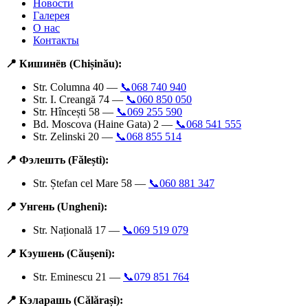
Новости
Галерея
О нас
Контакты
📍 Кишинёв (Chișinău):
Str. Columna 40 —
📞068 740 940
Str. I. Creangă 74 —
📞060 850 050
Str. Hîncești 58 —
📞069 255 590
Bd. Moscova (Haine Gata) 2 —
📞068 541 555
Str. Zelinski 20 —
📞068 855 514
📍 Фэлешть (Fălești):
Str. Ștefan cel Mare 58 —
📞060 881 347
📍 Унгень (Ungheni):
Str. Națională 17 —
📞069 519 079
📍 Кэушень (Căușeni):
Str. Eminescu 21 —
📞079 851 764
📍 Кэларашь (Călărași):