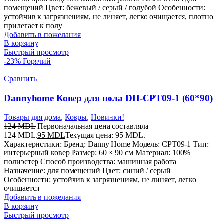
помещений Цвет: бежевый / серый / голубой Особенности:
устойчив к загрязнениям, не линяет, легко очищается, плотно
прилегает к полу
Добавить в пожелания
В корзину
Быстрый просмотр
-23%
Горячий
Сравнить
Dannyhome Ковер для пола DH-CPT09-1 (60*90)
Товары для дома
,
Ковры
,
Новинки!
124
MDL
Первоначальная цена составляла
124 MDL.
95
MDL
Текущая цена: 95 MDL.
Характеристики: Бренд: Danny Home Модель: CPT09-1 Тип:
интерьерный ковер Размер: 60 × 90 см Материал: 100%
полиэстер Способ производства: машинная работа
Назначение: для помещений Цвет: синий / серый
Особенности: устойчив к загрязнениям, не линяет, легко
очищается
Добавить в пожелания
В корзину
Быстрый просмотр