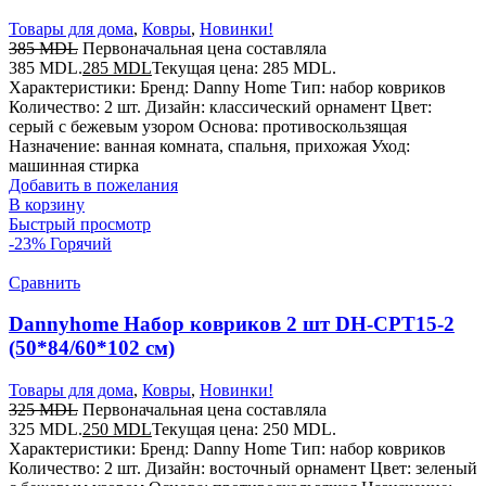
Товары для дома
,
Ковры
,
Новинки!
385
MDL
Первоначальная цена составляла
385 MDL.
285
MDL
Текущая цена: 285 MDL.
Характеристики: Бренд: Danny Home Тип: набор ковриков
Количество: 2 шт. Дизайн: классический орнамент Цвет:
серый с бежевым узором Основа: противоскользящая
Назначение: ванная комната, спальня, прихожая Уход:
машинная стирка
Добавить в пожелания
В корзину
Быстрый просмотр
-23%
Горячий
Сравнить
Dannyhome Набор ковриков 2 шт DH-CPT15-2
(50*84/60*102 см)
Товары для дома
,
Ковры
,
Новинки!
325
MDL
Первоначальная цена составляла
325 MDL.
250
MDL
Текущая цена: 250 MDL.
Характеристики: Бренд: Danny Home Тип: набор ковриков
Количество: 2 шт. Дизайн: восточный орнамент Цвет: зеленый