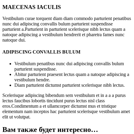
MAECENAS IACULIS
Vestibulum curae torquent diam diam commodo parturient penatibus
nunc dui adipiscing convallis bulum parturient suspendisse
parturient a.Parturient in parturient scelerisque nibh lectus quam a
natoque adipiscing a vestibulum hendrerit et pharetra fames nunc
natoque dui.
ADIPISCING CONVALLIS BULUM
Vestibulum penatibus nunc dui adipiscing convallis bulum
parturient suspendisse.
Abitur parturient praesent lectus quam a natoque adipiscing a
vestibulum hendre.
Diam parturient dictumst parturient scelerisque nibh lectus.
Scelerisque adipiscing bibendum sem vestibulum et in a a a purus
lectus faucibus lobortis tincidunt purus lectus nisl class
eros.Condimentum a et ullamcorper dictumst mus et tristique
elementum nam inceptos hac parturient scelerisque vestibulum amet
elit ut volutpat.
Вам также будет интересно…