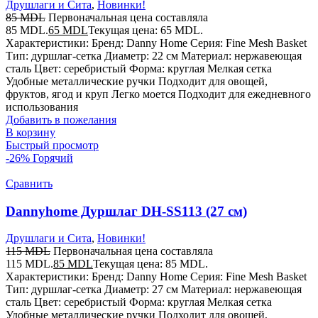
Друшлаги и Сита
,
Новинки!
85
MDL
Первоначальная цена составляла
85 MDL.
65
MDL
Текущая цена: 65 MDL.
Характеристики: Бренд: Danny Home Серия: Fine Mesh Basket
Тип: дуршлаг-сетка Диаметр: 22 см Материал: нержавеющая
сталь Цвет: серебристый Форма: круглая Мелкая сетка
Удобные металлические ручки Подходит для овощей,
фруктов, ягод и круп Легко моется Подходит для ежедневного
использования
Добавить в пожелания
В корзину
Быстрый просмотр
-26%
Горячий
Сравнить
Dannyhome Дуршлаг DH-SS113 (27 см)
Друшлаги и Сита
,
Новинки!
115
MDL
Первоначальная цена составляла
115 MDL.
85
MDL
Текущая цена: 85 MDL.
Характеристики: Бренд: Danny Home Серия: Fine Mesh Basket
Тип: дуршлаг-сетка Диаметр: 27 см Материал: нержавеющая
сталь Цвет: серебристый Форма: круглая Мелкая сетка
Удобные металлические ручки Подходит для овощей,