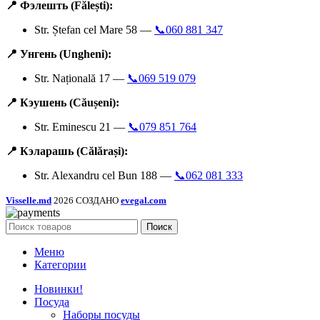
📍 Фэлешть (Fălești):
Str. Ștefan cel Mare 58 —
📞060 881 347
📍 Унгень (Ungheni):
Str. Națională 17 —
📞069 519 079
📍 Кэушень (Căușeni):
Str. Eminescu 21 —
📞079 851 764
📍 Кэларашь (Călărași):
Str. Alexandru cel Bun 188 —
📞062 081 333
Visselle.md
2026 СОЗДАНО
evegal.com
Поиск
Меню
Категории
Новинки!
Посуда
Наборы посуды