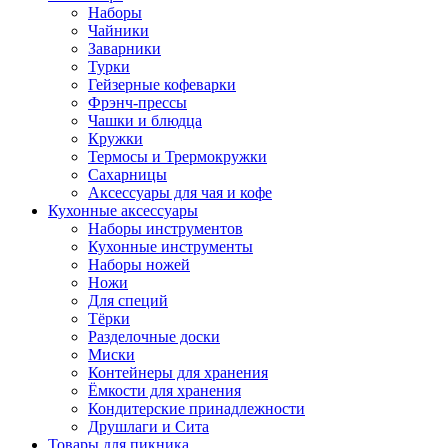
Наборы
Чайники
Заварники
Турки
Гейзерные кофеварки
Фрэнч-прессы
Чашки и блюдца
Кружки
Термосы и Трермокружки
Сахарницы
Аксессуары для чая и кофе
Кухонные аксессуары
Наборы инструментов
Кухонные инструменты
Наборы ножей
Ножи
Для специй
Тёрки
Разделочные доски
Миски
Контейнеры для хранения
Ёмкости для хранения
Кондитерские принадлежности
Друшлаги и Сита
Товары для пикника