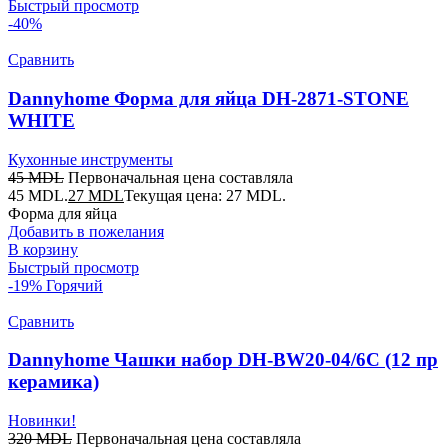
Быстрый просмотр
-40%
Сравнить
Dannyhome Форма для яйца DH-2871-STONE
WHITE
Кухонные инструменты
45
MDL
Первоначальная цена составляла
45 MDL.
27
MDL
Текущая цена: 27 MDL.
Форма для яйца
Добавить в пожелания
В корзину
Быстрый просмотр
-19%
Горячий
Сравнить
Dannyhome Чашки набор DH-BW20-04/6C (12 пр
керамика)
Новинки!
320
MDL
Первоначальная цена составляла