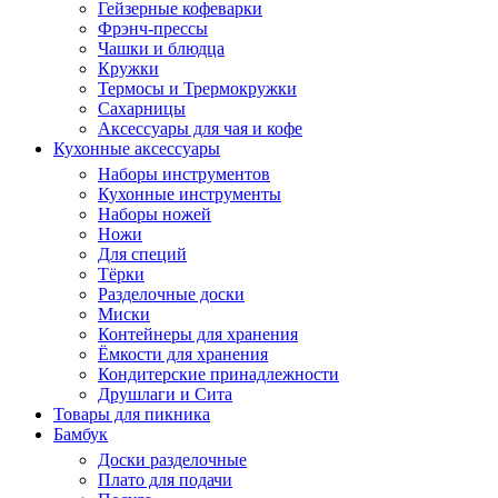
Гейзерные кофеварки
Фрэнч-прессы
Чашки и блюдца
Кружки
Термосы и Трермокружки
Сахарницы
Аксессуары для чая и кофе
Кухонные аксессуары
Наборы инструментов
Кухонные инструменты
Наборы ножей
Ножи
Для специй
Тёрки
Разделочные доски
Миски
Контейнеры для хранения
Ёмкости для хранения
Кондитерские принадлежности
Друшлаги и Сита
Товары для пикника
Бамбук
Доски разделочные
Плато для подачи