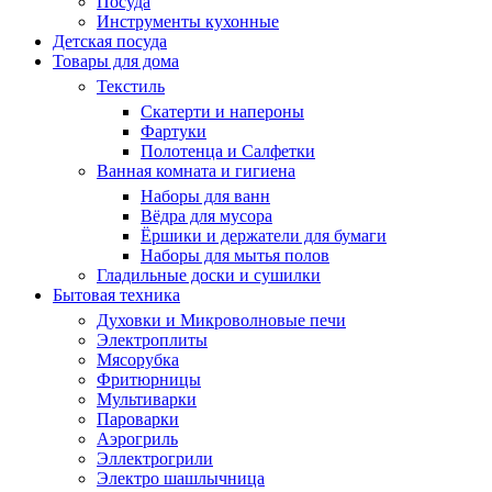
Посуда
Инструменты кухонные
Детская посуда
Товары для дома
Текстиль
Скатерти и напероны
Фартуки
Полотенца и Салфетки
Ванная комната и гигиена
Наборы для ванн
Вёдра для мусора
Ёршики и держатели для бумаги
Наборы для мытья полов
Гладильные доски и сушилки
Бытовая техника
Духовки и Микроволновые печи
Электроплиты
Мясорубка
Фритюрницы
Мультиварки
Пароварки
Аэрогриль
Эллектрогрили
Электро шашлычница