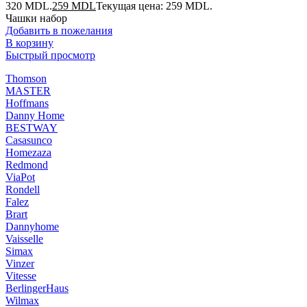
320 MDL.
259
MDL
Текущая цена: 259 MDL.
Чашки набор
Добавить в пожелания
В корзину
Быстрый просмотр
Thomson
MASTER
Hoffmans
Danny Home
BESTWAY
Casasunco
Homezaza
Redmond
ViaPot
Rondell
Falez
Brart
Dannyhome
Vaisselle
Simax
Vinzer
Vitesse
BerlingerHaus
Wilmax