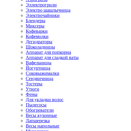
Эллектрогрили
Электро шашлычница
Электрочайники
Блендеры
Миксеры
Кофеварки
Кофемолки
Дегидраторы
Шоколадницы
Аппарат для попкорна
Аппарат для сладкой ваты
Вафельницы
Йогуртница
Соковыжималки
Сендвичница
Тостеры
Утюги
Фены
Для укладки волос
Пылесосы
Обогреватели
Весы кухонные
Лапшерезка
Весы напольные