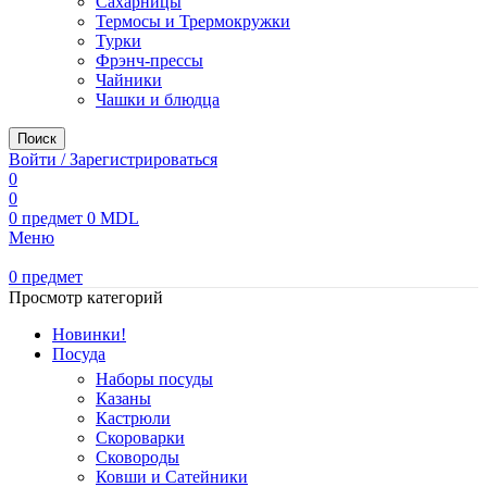
Сахарницы
Термосы и Трермокружки
Турки
Фрэнч-прессы
Чайники
Чашки и блюдца
Поиск
Войти / Зарегистрироваться
0
0
0
предмет
0
MDL
Меню
0
предмет
Просмотр категорий
Новинки!
Посуда
Наборы посуды
Казаны
Кастрюли
Скороварки
Сковороды
Ковши и Сатейники