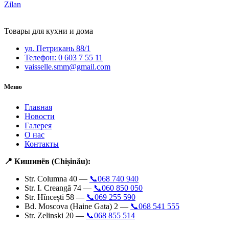
Zilan
Товары для кухни и дома
ул. Петрикань 88/1
Телефон: 0 603 7 55 11
vaisselle.smm@gmail.com
Меню
Главная
Новости
Галерея
О нас
Контакты
📍 Кишинёв (Chișinău):
Str. Columna 40 —
📞068 740 940
Str. I. Creangă 74 —
📞060 850 050
Str. Hîncești 58 —
📞069 255 590
Bd. Moscova (Haine Gata) 2 —
📞068 541 555
Str. Zelinski 20 —
📞068 855 514