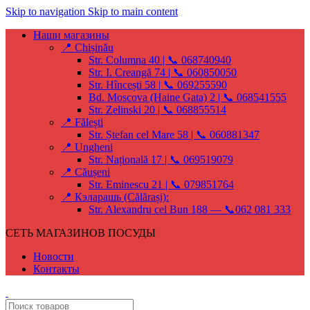
Skip to navigation
Skip to main content
Наши магазины
📍 Chișinău
Str. Columna 40 | 📞 068740940
Str. I. Creangă 74 | 📞 060850050
Str. Hîncești 58 | 📞 069255590
Bd. Moscova (Haine Gata) 2 | 📞 068541555
Str. Zelinski 20 | 📞 068855514
📍 Fălești
Str. Ștefan cel Mare 58 | 📞 060881347
📍 Ungheni
Str. Națională 17 | 📞 069519079
📍 Căușeni
Str. Eminescu 21 | 📞 079851764
📍 Кэларашь (Călărași):
Str. Alexandru cel Bun 188 — 📞062 081 333
СЕТЬ МАГАЗИНОВ ПОСУДЫ
Новости
Контакты