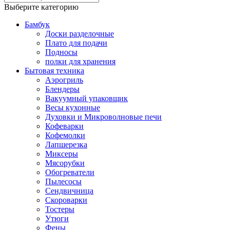
Выберите категорию
Бамбук
Доски разделочные
Плато для подачи
Подносы
полки для хранения
Бытовая техника
Аэрогриль
Блендеры
Вакуумный упаковщик
Весы кухонные
Духовки и Микроволновые печи
Кофеварки
Кофемолки
Лапшерезка
Миксеры
Мясорубки
Обогреватели
Пылесосы
Сендвичница
Скороварки
Тостеры
Утюги
Фены