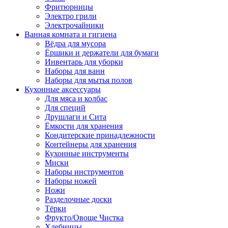
Фритюрницы
Электро грили
Электрочайники
Ванная комната и гигиена
Вёдра для мусора
Ёршики и держатели для бумаги
Инвентарь для уборки
Наборы для ванн
Наборы для мытья полов
Кухонные аксессуары
Для мяса и колбас
Для специй
Друшлаги и Сита
Ёмкости для хранения
Кондитерские принадлежности
Контейнеры для хранения
Кухонные инструменты
Миски
Наборы инструментов
Наборы ножей
Ножи
Разделочные доски
Тёрки
Фрукто/Овоще Чистка
Хлебницы