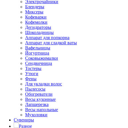
Электрочайники
Блендеры
Миксеры
Кофеварки
Кофемолки
Дегидраторы
Шоколадницы
Аппарат для попкорна
Аппарат для сладкой ваты
Вафельницы
Йогуртница
Соковыжималки
Сендвичница
Тостеры
Утюги
Фены
Для укладки волос
Пылесосы
Обогреватели
Весы кухонные
Лапшерезка
Весы напольные
Мухоловки
Сувениры
Разное