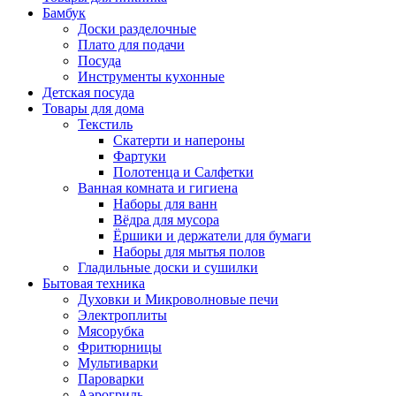
Бамбук
Доски разделочные
Плато для подачи
Посуда
Инструменты кухонные
Детская посуда
Товары для дома
Текстиль
Скатерти и напероны
Фартуки
Полотенца и Салфетки
Ванная комната и гигиена
Наборы для ванн
Вёдра для мусора
Ёршики и держатели для бумаги
Наборы для мытья полов
Гладильные доски и сушилки
Бытовая техника
Духовки и Микроволновые печи
Электроплиты
Мясорубка
Фритюрницы
Мультиварки
Пароварки
Аэрогриль