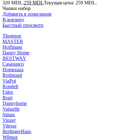
320 MDL.
259
MDL
Текущая цена: 259 MDL.
Чашки набор
Добавить в пожелания
В корзину
Быстрый просмотр
Thomson
MASTER
Hoffmans
Danny Home
BESTWAY
Casasunco
Homezaza
Redmond
ViaPot
Rondell
Falez
Brart
Dannyhome
Vaisselle
Simax
Vinzer
Vitesse
BerlingerHaus
Wilmax