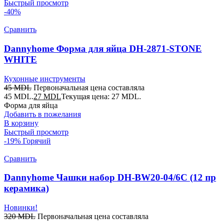
Быстрый просмотр
-40%
Сравнить
Dannyhome Форма для яйца DH-2871-STONE
WHITE
Кухонные инструменты
45
MDL
Первоначальная цена составляла
45 MDL.
27
MDL
Текущая цена: 27 MDL.
Форма для яйца
Добавить в пожелания
В корзину
Быстрый просмотр
-19%
Горячий
Сравнить
Dannyhome Чашки набор DH-BW20-04/6C (12 пр
керамика)
Новинки!
320
MDL
Первоначальная цена составляла