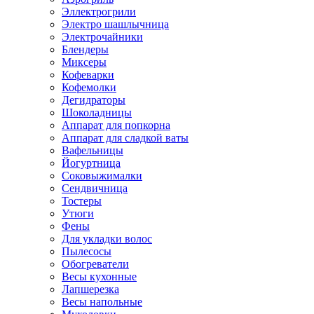
Эллектрогрили
Электро шашлычница
Электрочайники
Блендеры
Миксеры
Кофеварки
Кофемолки
Дегидраторы
Шоколадницы
Аппарат для попкорна
Аппарат для сладкой ваты
Вафельницы
Йогуртница
Соковыжималки
Сендвичница
Тостеры
Утюги
Фены
Для укладки волос
Пылесосы
Обогреватели
Весы кухонные
Лапшерезка
Весы напольные