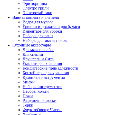
Фритюрницы
Электро грили
Электрочайники
Ванная комната и гигиена
Вёдра для мусора
Ёршики и держатели для бумаги
Инвентарь для уборки
Наборы для ванн
Наборы для мытья полов
Кухонные аксессуары
Для мяса и колбас
Для специй
Друшлаги и Сита
Ёмкости для хранения
Кондитерские принадлежности
Контейнеры для хранения
Кухонные инструменты
Миски
Наборы инструментов
Наборы ножей
Ножи
Разделочные доски
Тёрки
Фрукто/Овоще Чистка
Хлебницы