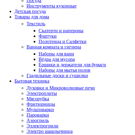
Посуда
Инструменты кухонные
Детская посуда
Товары для дома
Текстиль
Скатерти и напероны
Фартуки
Полотенца и Салфетки
Ванная комната и гигиена
Наборы для ванн
Вёдра для мусора
Ёршики и держатели для бумаги
Наборы для мытья полов
Гладильные доски и сушилки
Бытовая техника
Духовки и Микроволновые печи
Электроплиты
Мясорубка
Фритюрницы
Мультиварки
Пароварки
Аэрогриль
Эллектрогрили
Электро шашлычница