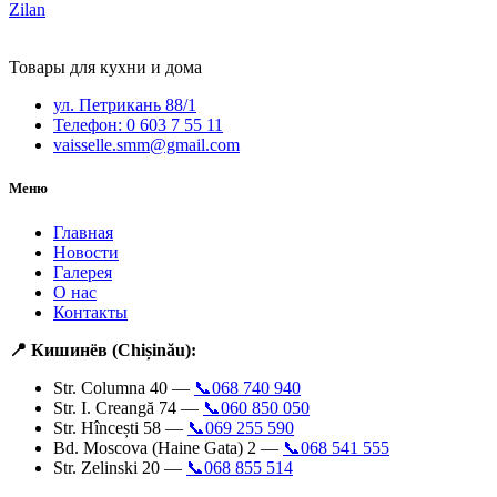
Zilan
Товары для кухни и дома
ул. Петрикань 88/1
Телефон: 0 603 7 55 11
vaisselle.smm@gmail.com
Меню
Главная
Новости
Галерея
О нас
Контакты
📍 Кишинёв (Chișinău):
Str. Columna 40 —
📞068 740 940
Str. I. Creangă 74 —
📞060 850 050
Str. Hîncești 58 —
📞069 255 590
Bd. Moscova (Haine Gata) 2 —
📞068 541 555
Str. Zelinski 20 —
📞068 855 514