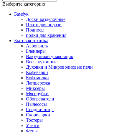
Выберите категорию
Бамбук
Доски разделочные
Плато для подачи
Подносы
полки для хранения
Бытовая техника
Аэрогриль
Блендеры
Вакуумный упаковщик
Весы кухонные
Духовки и Микроволновые печи
Кофеварки
Кофемолки
Лапшерезка
Миксеры
Мясорубки
Обогреватели
Пылесосы
Сендвичница
Скороварки
Тостеры
Утюги
Фены