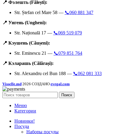
📍 Фэлешть (Fălești):
Str. Ștefan cel Mare 58 —
📞060 881 347
📍 Унгень (Ungheni):
Str. Națională 17 —
📞069 519 079
📍 Кэушень (Căușeni):
Str. Eminescu 21 —
📞079 851 764
📍 Кэларашь (Călărași):
Str. Alexandru cel Bun 188 —
📞062 081 333
Visselle.md
2026 СОЗДАНО
evegal.com
Поиск
Меню
Категории
Новинки!
Посуда
Наборы посуды