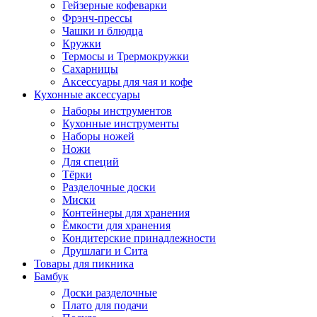
Гейзерные кофеварки
Фрэнч-прессы
Чашки и блюдца
Кружки
Термосы и Трермокружки
Сахарницы
Аксессуары для чая и кофе
Кухонные аксессуары
Наборы инструментов
Кухонные инструменты
Наборы ножей
Ножи
Для специй
Тёрки
Разделочные доски
Миски
Контейнеры для хранения
Ёмкости для хранения
Кондитерские принадлежности
Друшлаги и Сита
Товары для пикника
Бамбук
Доски разделочные
Плато для подачи