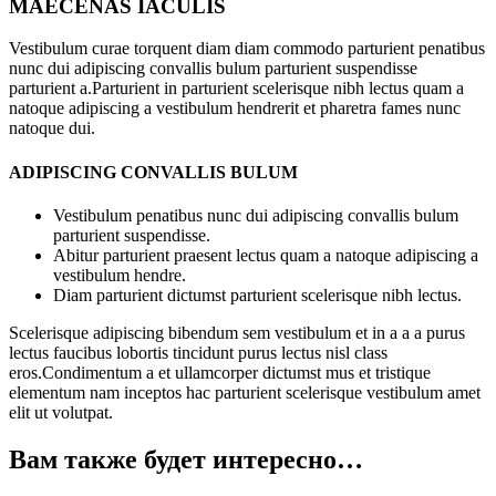
MAECENAS IACULIS
Vestibulum curae torquent diam diam commodo parturient penatibus
nunc dui adipiscing convallis bulum parturient suspendisse
parturient a.Parturient in parturient scelerisque nibh lectus quam a
natoque adipiscing a vestibulum hendrerit et pharetra fames nunc
natoque dui.
ADIPISCING CONVALLIS BULUM
Vestibulum penatibus nunc dui adipiscing convallis bulum
parturient suspendisse.
Abitur parturient praesent lectus quam a natoque adipiscing a
vestibulum hendre.
Diam parturient dictumst parturient scelerisque nibh lectus.
Scelerisque adipiscing bibendum sem vestibulum et in a a a purus
lectus faucibus lobortis tincidunt purus lectus nisl class
eros.Condimentum a et ullamcorper dictumst mus et tristique
elementum nam inceptos hac parturient scelerisque vestibulum amet
elit ut volutpat.
Вам также будет интересно…