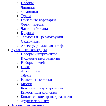
Наборы
Чайники
Заварники
Турки
Гейзерные кофеварки
Фрэнч-прессы
Чашки и блюдца
Кружки
Термосы и Трермокружки
Сахарницы
Аксессуары для чая и кофе
Кухонные аксессуары
Наборы инструментов
Кухонные инструменты
Наборы ножей
Ножи
Для специй
Тёрки
Разделочные доски
Миски
Контейнеры для хранения
Ёмкости для хранения
Кондитерские принадлежности
Друшлаги и Сита
Товары для пикника