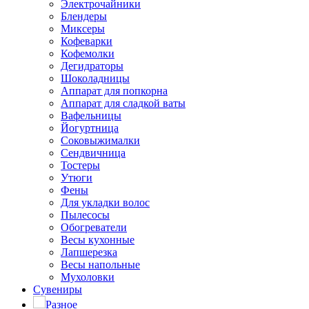
Электрочайники
Блендеры
Миксеры
Кофеварки
Кофемолки
Дегидраторы
Шоколадницы
Аппарат для попкорна
Аппарат для сладкой ваты
Вафельницы
Йогуртница
Соковыжималки
Сендвичница
Тостеры
Утюги
Фены
Для укладки волос
Пылесосы
Обогреватели
Весы кухонные
Лапшерезка
Весы напольные
Мухоловки
Сувениры
Разное