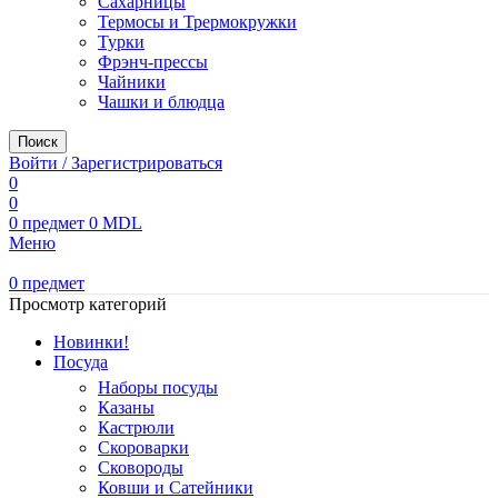
Сахарницы
Термосы и Трермокружки
Турки
Фрэнч-прессы
Чайники
Чашки и блюдца
Поиск
Войти / Зарегистрироваться
0
0
0
предмет
0
MDL
Меню
0
предмет
Просмотр категорий
Новинки!
Посуда
Наборы посуды
Казаны
Кастрюли
Скороварки
Сковороды
Ковши и Сатейники