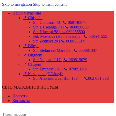
Skip to navigation
Skip to main content
Наши магазины
📍 Chișinău
Str. Columna 40 | 📞 068740940
Str. I. Creangă 74 | 📞 060850050
Str. Hîncești 58 | 📞 069255590
Bd. Moscova (Haine Gata) 2 | 📞 068541555
Str. Zelinski 20 | 📞 068855514
📍 Fălești
Str. Ștefan cel Mare 58 | 📞 060881347
📍 Ungheni
Str. Națională 17 | 📞 069519079
📍 Căușeni
Str. Eminescu 21 | 📞 079851764
📍 Кэларашь (Călărași):
Str. Alexandru cel Bun 188 — 📞062 081 333
СЕТЬ МАГАЗИНОВ ПОСУДЫ
Новости
Контакты