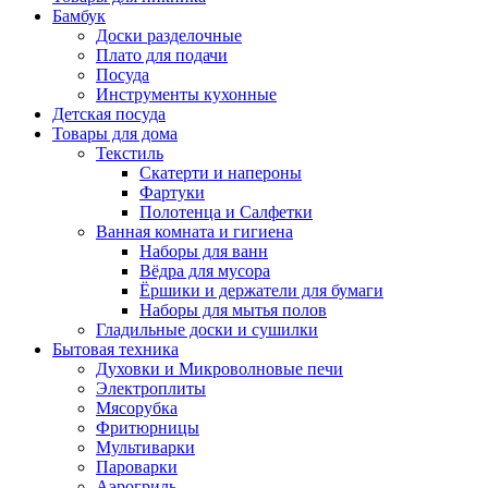
Бамбук
Доски разделочные
Плато для подачи
Посуда
Инструменты кухонные
Детская посуда
Товары для дома
Текстиль
Скатерти и напероны
Фартуки
Полотенца и Салфетки
Ванная комната и гигиена
Наборы для ванн
Вёдра для мусора
Ёршики и держатели для бумаги
Наборы для мытья полов
Гладильные доски и сушилки
Бытовая техника
Духовки и Микроволновые печи
Электроплиты
Мясорубка
Фритюрницы
Мультиварки
Пароварки
Аэрогриль