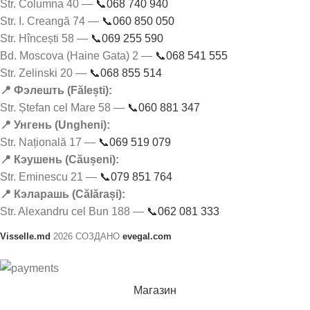
Str. Columna 40 —
📞068 740 940
Str. I. Creangă 74 —
📞060 850 050
Str. Hîncești 58 —
📞069 255 590
Bd. Moscova (Haine Gata) 2 —
📞068 541 555
Str. Zelinski 20 —
📞068 855 514
📍 Фэлешть (Fălești):
Str. Ștefan cel Mare 58 —
📞060 881 347
📍 Унгень (Ungheni):
Str. Națională 17 —
📞069 519 079
📍 Кэушень (Căușeni):
Str. Eminescu 21 —
📞079 851 764
📍 Кэларашь (Călărași):
Str. Alexandru cel Bun 188 —
📞062 081 333
Visselle.md
2026 СОЗДАНО
evegal.com
Магазин