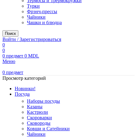
Термосы и Трермокружки
Турки
Фрэнч-прессы
Чайники
Чашки и блюдца
Поиск
Войти / Зарегистрироваться
0
0
0
предмет
0
MDL
Меню
0
предмет
Просмотр категорий
Новинки!
Посуда
Наборы посуды
Казаны
Кастрюли
Скороварки
Сковороды
Ковши и Сатейники
Чайники