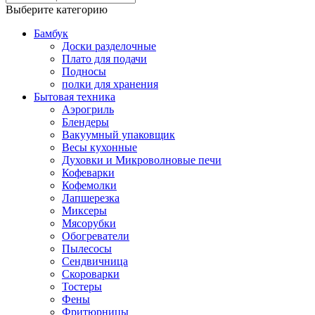
Выберите категорию
Бамбук
Доски разделочные
Плато для подачи
Подносы
полки для хранения
Бытовая техника
Аэрогриль
Блендеры
Вакуумный упаковщик
Весы кухонные
Духовки и Микроволновые печи
Кофеварки
Кофемолки
Лапшерезка
Миксеры
Мясорубки
Обогреватели
Пылесосы
Сендвичница
Скороварки
Тостеры
Фены
Фритюрницы