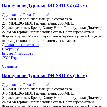
Dannyhome Дуршлаг DH-SS11-02 (22 см)
Друшлаги и Сита
,
Новинки!
277
MDL
Первоначальная цена составляла
277 MDL.
205
MDL
Текущая цена: 205 MDL.
Характеристики: Бренд: Danny Home Тип: дуршлаг Диаметр:
22 см Материал: нержавеющая сталь Цвет: серебристый
Форма: круглая Мелкая перфорация Удобные ручки Подходит
для ежедневного использования Легко моется
Добавить в пожелания
В корзину
Быстрый просмотр
-23%
Горячий
Сравнить
Dannyhome Дуршлаг DH-SS11-03 (26 см)
Друшлаги и Сита
,
Новинки!
345
MDL
Первоначальная цена составляла
345 MDL.
265
MDL
Текущая цена: 265 MDL.
Характеристики: Бренд: Danny Home Тип: дуршлаг Диаметр:
26 см Материал: нержавеющая сталь Цвет: серебристый
Форма: круглая Мелкая перфорация Удобные ручки Подходит