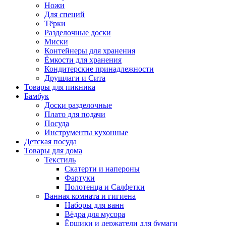
Ножи
Для специй
Тёрки
Разделочные доски
Миски
Контейнеры для хранения
Ёмкости для хранения
Кондитерские принадлежности
Друшлаги и Сита
Товары для пикника
Бамбук
Доски разделочные
Плато для подачи
Посуда
Инструменты кухонные
Детская посуда
Товары для дома
Текстиль
Скатерти и напероны
Фартуки
Полотенца и Салфетки
Ванная комната и гигиена
Наборы для ванн
Вёдра для мусора
Ёршики и держатели для бумаги