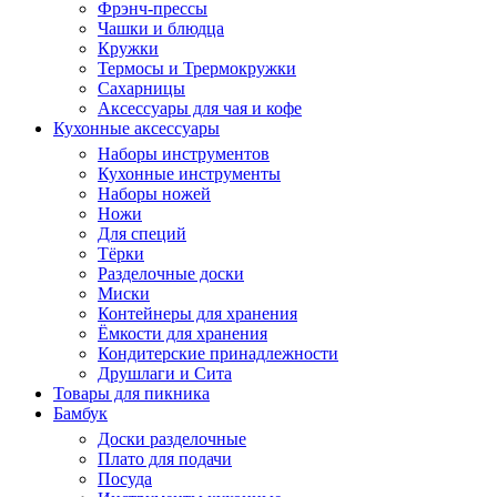
Фрэнч-прессы
Чашки и блюдца
Кружки
Термосы и Трермокружки
Сахарницы
Аксессуары для чая и кофе
Кухонные аксессуары
Наборы инструментов
Кухонные инструменты
Наборы ножей
Ножи
Для специй
Тёрки
Разделочные доски
Миски
Контейнеры для хранения
Ёмкости для хранения
Кондитерские принадлежности
Друшлаги и Сита
Товары для пикника
Бамбук
Доски разделочные
Плато для подачи
Посуда