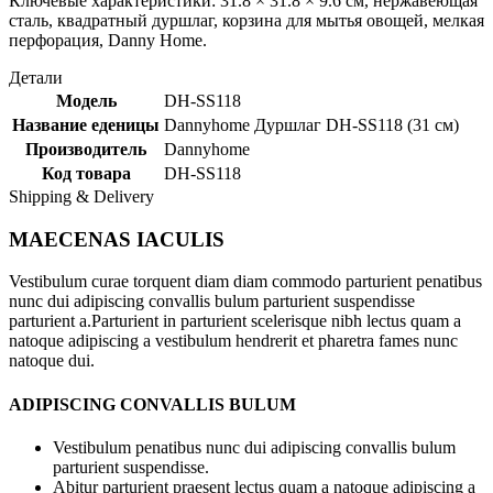
Ключевые характеристики: 31.8 × 31.8 × 9.6 см, нержавеющая
сталь, квадратный дуршлаг, корзина для мытья овощей, мелкая
перфорация, Danny Home.
Детали
Модель
DH-SS118
Название еденицы
Dannyhome Дуршлаг DH-SS118 (31 см)
Производитель
Dannyhome
Код товара
DH-SS118
Shipping & Delivery
MAECENAS IACULIS
Vestibulum curae torquent diam diam commodo parturient penatibus
nunc dui adipiscing convallis bulum parturient suspendisse
parturient a.Parturient in parturient scelerisque nibh lectus quam a
natoque adipiscing a vestibulum hendrerit et pharetra fames nunc
natoque dui.
ADIPISCING CONVALLIS BULUM
Vestibulum penatibus nunc dui adipiscing convallis bulum
parturient suspendisse.
Abitur parturient praesent lectus quam a natoque adipiscing a