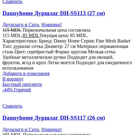
Сравнить
Dannyhome Дуршлаг DH-SS113 (27 см)
Друшлаги и Сита
,
Новинки!
115
MDL
Первоначальная цена составляла
115 MDL.
85
MDL
Текущая цена: 85 MDL.
Характеристики: Бренд: Danny Home Серия: Fine Mesh Basket
Тип: дуршлаг-сетка Диаметр: 27 см Материал: нержавеющая
сталь Цвет: серебристый Форма: круглая Мелкая сетка
Удобные металлические ручки Подходит для овощей,
фруктов, ягод и круп Легко моется Подходит для ежедневного
использования
Добавить в пожелания
В корзину
Быстрый просмотр
-44%
Горячий
Сравнить
Dannyhome Дуршлаг DH-SS117 (26 см)
Друшлаги и Сита
,
Новинки!
365
MDL
Первоначальная цена составляла