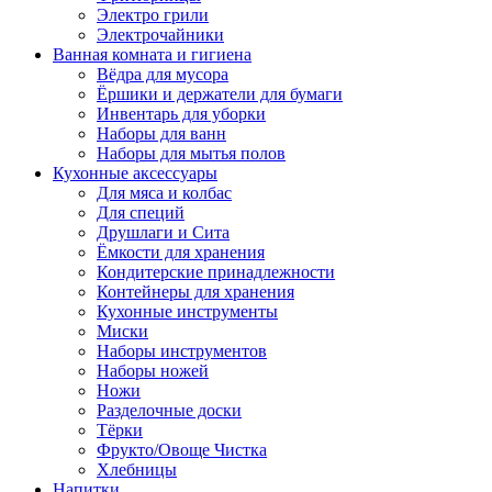
Электро грили
Электрочайники
Ванная комната и гигиена
Вёдра для мусора
Ёршики и держатели для бумаги
Инвентарь для уборки
Наборы для ванн
Наборы для мытья полов
Кухонные аксессуары
Для мяса и колбас
Для специй
Друшлаги и Сита
Ёмкости для хранения
Кондитерские принадлежности
Контейнеры для хранения
Кухонные инструменты
Миски
Наборы инструментов
Наборы ножей
Ножи
Разделочные доски
Тёрки
Фрукто/Овоще Чистка
Хлебницы
Напитки