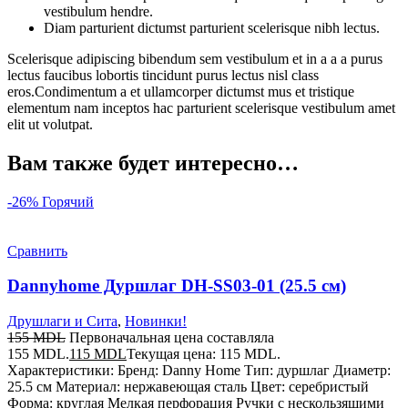
vestibulum hendre.
Diam parturient dictumst parturient scelerisque nibh lectus.
Scelerisque adipiscing bibendum sem vestibulum et in a a a purus
lectus faucibus lobortis tincidunt purus lectus nisl class
eros.Condimentum a et ullamcorper dictumst mus et tristique
elementum nam inceptos hac parturient scelerisque vestibulum amet
elit ut volutpat.
Вам также будет интересно…
-26%
Горячий
Сравнить
Dannyhome Дуршлаг DH-SS03-01 (25.5 см)
Друшлаги и Сита
,
Новинки!
155
MDL
Первоначальная цена составляла
155 MDL.
115
MDL
Текущая цена: 115 MDL.
Характеристики: Бренд: Danny Home Тип: дуршлаг Диаметр:
25.5 см Материал: нержавеющая сталь Цвет: серебристый
Форма: круглая Мелкая перфорация Ручки с нескользящими