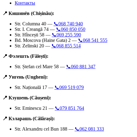
Контакты
📍 Кишинёв (Chișinău):
Str. Columna 40 —
📞068 740 940
Str. I. Creangă 74 —
📞060 850 050
Str. Hîncești 58 —
📞069 255 590
Bd. Moscova (Haine Gata) 2 —
📞068 541 555
Str. Zelinski 20 —
📞068 855 514
📍 Фэлешть (Fălești):
Str. Ștefan cel Mare 58 —
📞060 881 347
📍 Унгень (Ungheni):
Str. Națională 17 —
📞069 519 079
📍 Кэушень (Căușeni):
Str. Eminescu 21 —
📞079 851 764
📍 Кэларашь (Călărași):
Str. Alexandru cel Bun 188 —
📞062 081 333