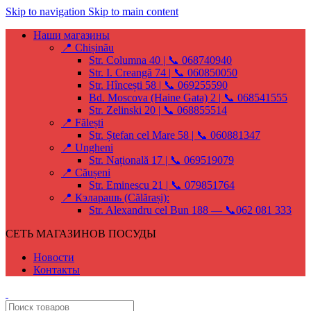
Skip to navigation
Skip to main content
Наши магазины
📍 Chișinău
Str. Columna 40 | 📞 068740940
Str. I. Creangă 74 | 📞 060850050
Str. Hîncești 58 | 📞 069255590
Bd. Moscova (Haine Gata) 2 | 📞 068541555
Str. Zelinski 20 | 📞 068855514
📍 Fălești
Str. Ștefan cel Mare 58 | 📞 060881347
📍 Ungheni
Str. Națională 17 | 📞 069519079
📍 Căușeni
Str. Eminescu 21 | 📞 079851764
📍 Кэларашь (Călărași):
Str. Alexandru cel Bun 188 — 📞062 081 333
СЕТЬ МАГАЗИНОВ ПОСУДЫ
Новости
Контакты