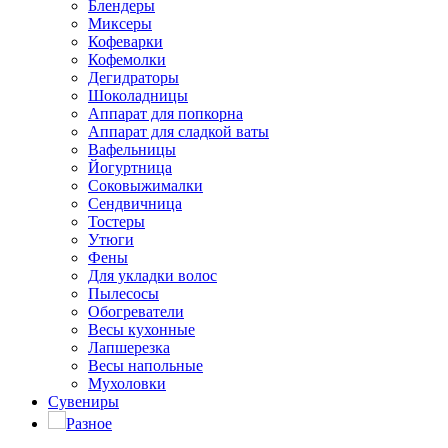
Блендеры
Миксеры
Кофеварки
Кофемолки
Дегидраторы
Шоколадницы
Аппарат для попкорна
Аппарат для сладкой ваты
Вафельницы
Йогуртница
Соковыжималки
Сендвичница
Тостеры
Утюги
Фены
Для укладки волос
Пылесосы
Обогреватели
Весы кухонные
Лапшерезка
Весы напольные
Мухоловки
Сувениры
Разное