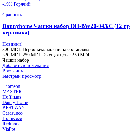
-19%
Горячий
Сравнить
Dannyhome Чашки набор DH-BW20-04/6C (12 пр
керамика)
Новинки!
320
MDL
Первоначальная цена составляла
320 MDL.
259
MDL
Текущая цена: 259 MDL.
Чашки набор
Добавить в пожелания
В корзину
Быстрый просмотр
Thomson
MASTER
Hoffmans
Danny Home
BESTWAY
Casasunco
Homezaza
Redmond
ViaPot