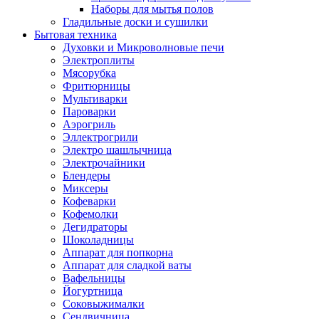
Наборы для мытья полов
Гладильные доски и сушилки
Бытовая техника
Духовки и Микроволновые печи
Электроплиты
Мясорубка
Фритюрницы
Мультиварки
Пароварки
Аэрогриль
Эллектрогрили
Электро шашлычница
Электрочайники
Блендеры
Миксеры
Кофеварки
Кофемолки
Дегидраторы
Шоколадницы
Аппарат для попкорна
Аппарат для сладкой ваты
Вафельницы
Йогуртница
Соковыжималки
Сендвичница