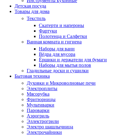
Инструменты кухонные
Детская посуда
Товары для дома
Текстиль
Скатерти и напероны
Фартуки
Полотенца и Салфетки
Ванная комната и гигиена
Наборы для ванн
Вёдра для мусора
Ёршики и держатели для бумаги
Наборы для мытья полов
Гладильные доски и сушилки
Бытовая техника
Духовки и Микроволновые печи
Электроплиты
Мясорубка
Фритюрницы
Мультиварки
Пароварки
Аэрогриль
Эллектрогрили
Электро шашлычница
Электрочайники