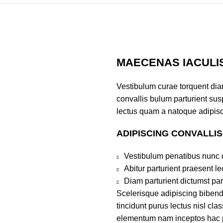
MAECENAS IACULI
Vestibulum curae torquent di
convallis bulum parturient susp
lectus quam a natoque adipisc
ADIPISCING CONVALLI
Vestibulum penatibus nunc d
Abitur parturient praesent 
Diam parturient dictumst par
Scelerisque adipiscing bibend
tincidunt purus lectus nisl cl
elementum nam inceptos hac par