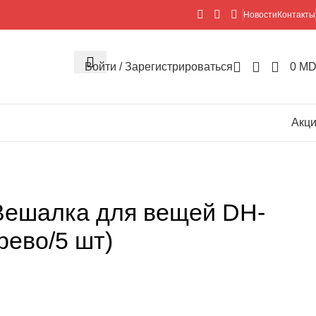
Новости
Контакты
Войти / Зарегистрироваться
0
MD
Акц
ешалка для вещей DH-
рево/5 шт)