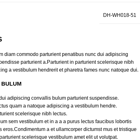
DH-WH018-51
S
am diam commodo parturient penatibus nunc dui adipiscing
endisse parturient a.Parturient in parturient scelerisque nibh
ing a vestibulum hendrerit et pharetra fames nunc natoque dui.
S BULUM
ui adipiscing convallis bulum parturient suspendisse.
lectus quam a natoque adipiscing a vestibulum hendre.
turient scelerisque nibh lectus.
um sem vestibulum et in a a a purus lectus faucibus lobortis
ass eros.Condimentum a et ullamcorper dictumst mus et tristique
turient scelerisque vestibulum amet elit ut volutpat.