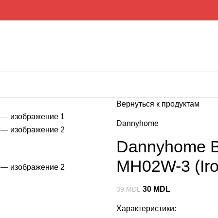
Вернуться к продуктам
Dannyhome
Dannyhome В
MH02W-3 (Iro
30
MDL
39
MDL
Характеристики: