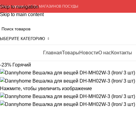
Skip to navigation
Наши магазины
СЕТЬ МАГАЗИНОВ ПОСУДЫ
Skip to main content
ЫБЕРИТЕ КАТЕГОРИЮ
Главная
Товары
Новости
О нас
Контакты
росмотр категорий
-23%
Горячий
Нажмите, чтобы увеличить изображение