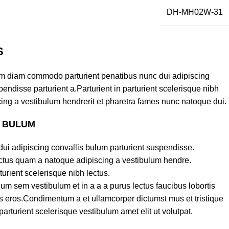
DH-MH02W-31
S
am diam commodo parturient penatibus nunc dui adipiscing
endisse parturient a.Parturient in parturient scelerisque nibh
ing a vestibulum hendrerit et pharetra fames nunc natoque dui.
S BULUM
ui adipiscing convallis bulum parturient suspendisse.
lectus quam a natoque adipiscing a vestibulum hendre.
turient scelerisque nibh lectus.
um sem vestibulum et in a a a purus lectus faucibus lobortis
ass eros.Condimentum a et ullamcorper dictumst mus et tristique
turient scelerisque vestibulum amet elit ut volutpat.