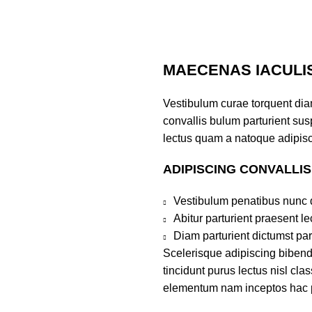
MAECENAS IACULI
Vestibulum curae torquent di
convallis bulum parturient susp
lectus quam a natoque adipisc
ADIPISCING CONVALLI
Vestibulum penatibus nunc d
Abitur parturient praesent 
Diam parturient dictumst par
Scelerisque adipiscing bibend
tincidunt purus lectus nisl cl
elementum nam inceptos hac par