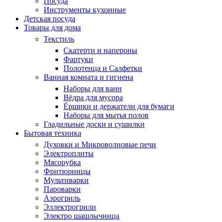
Посуда
Инструменты кухонные
Детская посуда
Товары для дома
Текстиль
Скатерти и напероны
Фартуки
Полотенца и Салфетки
Ванная комната и гигиена
Наборы для ванн
Вёдра для мусора
Ёршики и держатели для бумаги
Наборы для мытья полов
Гладильные доски и сушилки
Бытовая техника
Духовки и Микроволновые печи
Электроплиты
Мясорубка
Фритюрницы
Мультиварки
Пароварки
Аэрогриль
Эллектрогрили
Электро шашлычница