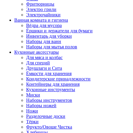
Фритюрницы
Электро грили
Электрочайники
Ванная комната и гигиена
Вёдра для мусора
Ёршики и держатели для бумаги
Инвентарь для уборки
Наборы для ванн
Наборы для мытья полов
Кухонные аксессуары
Для мяса и колбас
Для специй
Друшлаги и Сита
Ёмкости для хранения
Кондитерские принадлежности
Контейнеры для хранения
Кухонные инструменты
Миски
Наборы инструментов
Наборы ножей
Ножи
Разделочные доски
Тёрки
Фрукто/Овоще Чистка
Хлебницы