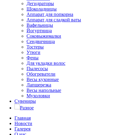
Дегидраторы
Шоколадницы
Аппарат для попкорна
Аппарат для сладкой ваты
Вафельницы
Йогуртница
Соковыжималки
Сендвичница
Тостеры
Утюги
Фены
Для укладки волос
Пылесосы
Обогреватели
Весы кухонные
Лапшерезка
Весы напольные
Мухоловки
Сувениры
Разное
Главная
Новости
Галерея
О нас