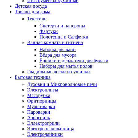
Инструменты кухонные
Детская посуда
Товары для дома
Текстиль
Скатерти и напероны
Фартуки
Полотенца и Салфетки
Ванная комната и гигиена
Наборы для ванн
Вёдра для мусора
Ёршики и держатели для бумаги
Наборы для мытья полов
Гладильные доски и сушилки
Бытовая техника
Духовки и Микроволновые печи
Электроплиты
Мясорубка
Фритюрницы
Мультиварки
Пароварки
Аэрогриль
Эллектрогрили
Электро шашлычница
Электрочайники