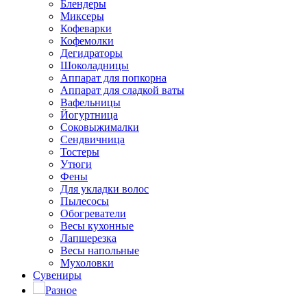
Блендеры
Миксеры
Кофеварки
Кофемолки
Дегидраторы
Шоколадницы
Аппарат для попкорна
Аппарат для сладкой ваты
Вафельницы
Йогуртница
Соковыжималки
Сендвичница
Тостеры
Утюги
Фены
Для укладки волос
Пылесосы
Обогреватели
Весы кухонные
Лапшерезка
Весы напольные
Мухоловки
Сувениры
Разное