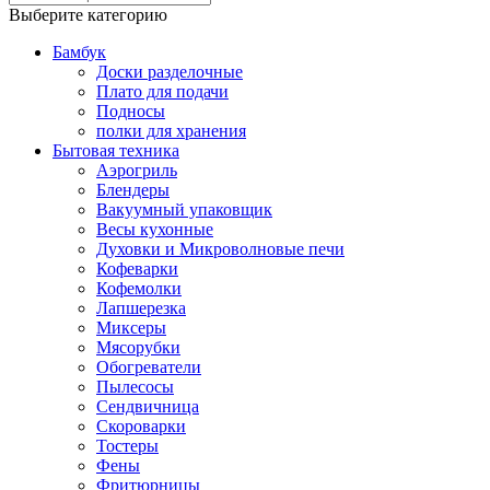
Выберите категорию
Бамбук
Доски разделочные
Плато для подачи
Подносы
полки для хранения
Бытовая техника
Аэрогриль
Блендеры
Вакуумный упаковщик
Весы кухонные
Духовки и Микроволновые печи
Кофеварки
Кофемолки
Лапшерезка
Миксеры
Мясорубки
Обогреватели
Пылесосы
Сендвичница
Скороварки
Тостеры
Фены
Фритюрницы