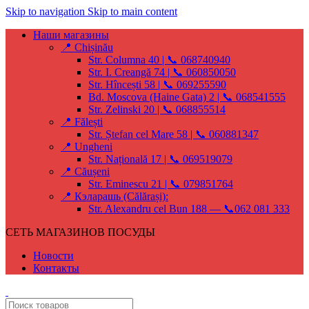
Skip to navigation
Skip to main content
Наши магазины
📍 Chișinău
Str. Columna 40 | 📞 068740940
Str. I. Creangă 74 | 📞 060850050
Str. Hîncești 58 | 📞 069255590
Bd. Moscova (Haine Gata) 2 | 📞 068541555
Str. Zelinski 20 | 📞 068855514
📍 Fălești
Str. Ștefan cel Mare 58 | 📞 060881347
📍 Ungheni
Str. Națională 17 | 📞 069519079
📍 Căușeni
Str. Eminescu 21 | 📞 079851764
📍 Кэларашь (Călărași):
Str. Alexandru cel Bun 188 — 📞062 081 333
СЕТЬ МАГАЗИНОВ ПОСУДЫ
Новости
Контакты