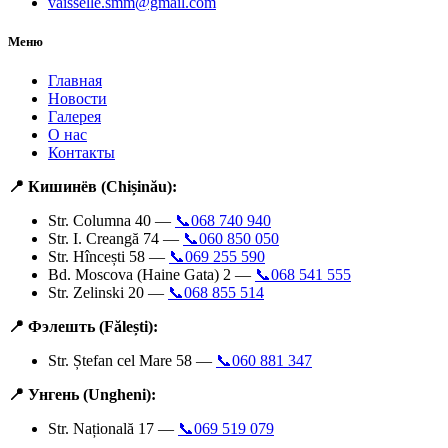
vaisselle.smm@gmail.com
Меню
Главная
Новости
Галерея
О нас
Контакты
📍 Кишинёв (Chișinău):
Str. Columna 40 —
📞068 740 940
Str. I. Creangă 74 —
📞060 850 050
Str. Hîncești 58 —
📞069 255 590
Bd. Moscova (Haine Gata) 2 —
📞068 541 555
Str. Zelinski 20 —
📞068 855 514
📍 Фэлешть (Fălești):
Str. Ștefan cel Mare 58 —
📞060 881 347
📍 Унгень (Ungheni):
Str. Națională 17 —
📞069 519 079