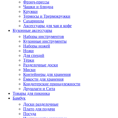
Фрэнч-прессы
Чашки и блюдца
Кружки
Термосы и Трермокружки
Сахарницы
Аксессуары для чая и кофе
Кухонные аксессуары
Наборы инструментов
Кухонные инструменты
Наборы ножей
Ножи
Для специй
Тёрки
Разделочные доски
Миски
Контейнеры для хранения
Ёмкости для хранения
Кондитерские принадлежности
Друшлаги и Сита
Товары для пикника
Бамбук
Доски разделочные
Плато для подачи
Посуда