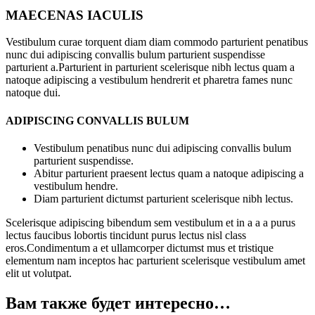
MAECENAS IACULIS
Vestibulum curae torquent diam diam commodo parturient penatibus
nunc dui adipiscing convallis bulum parturient suspendisse
parturient a.Parturient in parturient scelerisque nibh lectus quam a
natoque adipiscing a vestibulum hendrerit et pharetra fames nunc
natoque dui.
ADIPISCING CONVALLIS BULUM
Vestibulum penatibus nunc dui adipiscing convallis bulum
parturient suspendisse.
Abitur parturient praesent lectus quam a natoque adipiscing a
vestibulum hendre.
Diam parturient dictumst parturient scelerisque nibh lectus.
Scelerisque adipiscing bibendum sem vestibulum et in a a a purus
lectus faucibus lobortis tincidunt purus lectus nisl class
eros.Condimentum a et ullamcorper dictumst mus et tristique
elementum nam inceptos hac parturient scelerisque vestibulum amet
elit ut volutpat.
Вам также будет интересно…