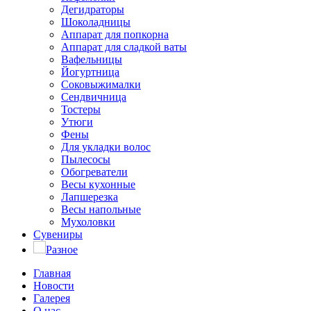
Дегидраторы
Шоколадницы
Аппарат для попкорна
Аппарат для сладкой ваты
Вафельницы
Йогуртница
Соковыжималки
Сендвичница
Тостеры
Утюги
Фены
Для укладки волос
Пылесосы
Обогреватели
Весы кухонные
Лапшерезка
Весы напольные
Мухоловки
Сувениры
Разное
Главная
Новости
Галерея
О нас