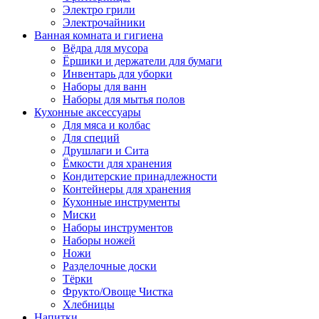
Электро грили
Электрочайники
Ванная комната и гигиена
Вёдра для мусора
Ёршики и держатели для бумаги
Инвентарь для уборки
Наборы для ванн
Наборы для мытья полов
Кухонные аксессуары
Для мяса и колбас
Для специй
Друшлаги и Сита
Ёмкости для хранения
Кондитерские принадлежности
Контейнеры для хранения
Кухонные инструменты
Миски
Наборы инструментов
Наборы ножей
Ножи
Разделочные доски
Тёрки
Фрукто/Овоще Чистка
Хлебницы
Напитки