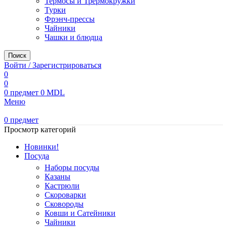
Термосы и Трермокружки
Турки
Фрэнч-прессы
Чайники
Чашки и блюдца
Поиск
Войти / Зарегистрироваться
0
0
0
предмет
0
MDL
Меню
0
предмет
Просмотр категорий
Новинки!
Посуда
Наборы посуды
Казаны
Кастрюли
Скороварки
Сковороды
Ковши и Сатейники
Чайники