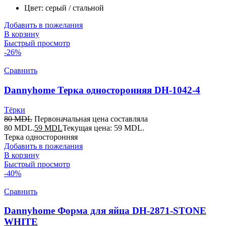
Цвет: серый / стальной
Добавить в пожелания
В корзину
Быстрый просмотр
-26%
Сравнить
Dannyhome Терка односторонняя DH-1042-4
Тёрки
80
MDL
Первоначальная цена составляла
80 MDL.
59
MDL
Текущая цена: 59 MDL.
Терка односторонняя
Добавить в пожелания
В корзину
Быстрый просмотр
-40%
Сравнить
Dannyhome Форма для яйца DH-2871-STONE
WHITE