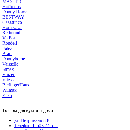
MASTER
Hoffmans
Danny Home
BESTWAY
Casasunco
Homezaza
Redmond
ViaPot
Rondell
Falez
Brart
Dannyhome
Vaisselle
Simax
Vinzer
Vitesse
BerlingerHaus
Wilmax
Zilan
Товары для кухни и дома
ул. Петрикань 88/1
Телефон: 0 603 7 55 11