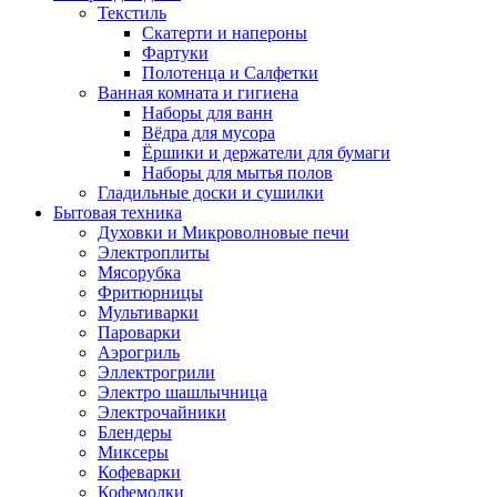
Текстиль
Скатерти и напероны
Фартуки
Полотенца и Салфетки
Ванная комната и гигиена
Наборы для ванн
Вёдра для мусора
Ёршики и держатели для бумаги
Наборы для мытья полов
Гладильные доски и сушилки
Бытовая техника
Духовки и Микроволновые печи
Электроплиты
Мясорубка
Фритюрницы
Мультиварки
Пароварки
Аэрогриль
Эллектрогрили
Электро шашлычница
Электрочайники
Блендеры
Миксеры
Кофеварки
Кофемолки