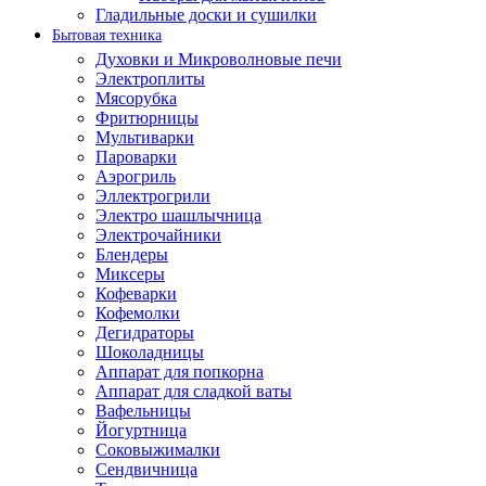
Гладильные доски и сушилки
Бытовая техника
Духовки и Микроволновые печи
Электроплиты
Мясорубка
Фритюрницы
Мультиварки
Пароварки
Аэрогриль
Эллектрогрили
Электро шашлычница
Электрочайники
Блендеры
Миксеры
Кофеварки
Кофемолки
Дегидраторы
Шоколадницы
Аппарат для попкорна
Аппарат для сладкой ваты
Вафельницы
Йогуртница
Соковыжималки
Сендвичница