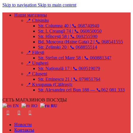
Skip to navigation
Skip to main content
Наши магазины
📍 Chișinău
Str. Columna 40 | 📞 068740940
Str. I. Creangă 74 | 📞 060850050
Str. Hîncești 58 | 📞 069255590
Bd. Moscova (Haine Gata) 2 | 📞 068541555
Str. Zelinski 20 | 📞 068855514
📍 Fălești
Str. Ștefan cel Mare 58 | 📞 060881347
📍 Ungheni
Str. Națională 17 | 📞 069519079
📍 Căușeni
Str. Eminescu 21 | 📞 079851764
📍 Кэларашь (Călărași):
Str. Alexandru cel Bun 188 — 📞062 081 333
СЕТЬ МАГАЗИНОВ ПОСУДЫ
EN
RO
RU
Новости
Контакты