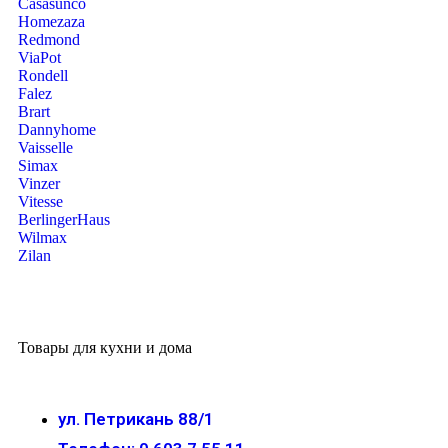
Casasunco
Homezaza
Redmond
ViaPot
Rondell
Falez
Brart
Dannyhome
Vaisselle
Simax
Vinzer
Vitesse
BerlingerHaus
Wilmax
Zilan
Товары для кухни и дома
ул. Петрикань 88/1