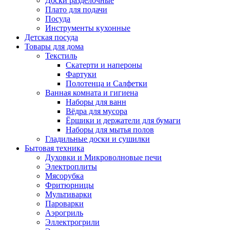
Доски разделочные
Плато для подачи
Посуда
Инструменты кухонные
Детская посуда
Товары для дома
Текстиль
Скатерти и напероны
Фартуки
Полотенца и Салфетки
Ванная комната и гигиена
Наборы для ванн
Вёдра для мусора
Ёршики и держатели для бумаги
Наборы для мытья полов
Гладильные доски и сушилки
Бытовая техника
Духовки и Микроволновые печи
Электроплиты
Мясорубка
Фритюрницы
Мультиварки
Пароварки
Аэрогриль
Эллектрогрили