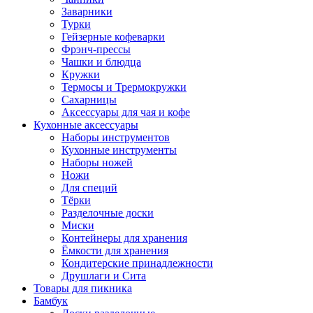
Заварники
Турки
Гейзерные кофеварки
Фрэнч-прессы
Чашки и блюдца
Кружки
Термосы и Трермокружки
Сахарницы
Аксессуары для чая и кофе
Кухонные аксессуары
Наборы инструментов
Кухонные инструменты
Наборы ножей
Ножи
Для специй
Тёрки
Разделочные доски
Миски
Контейнеры для хранения
Ёмкости для хранения
Кондитерские принадлежности
Друшлаги и Сита
Товары для пикника
Бамбук