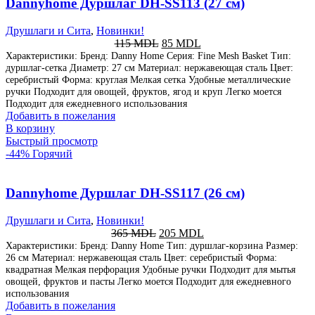
Dannyhome Дуршлаг DH-SS113 (27 см)
Друшлаги и Сита
,
Новинки!
115
MDL
85
MDL
Характеристики: Бренд: Danny Home Серия: Fine Mesh Basket Тип:
дуршлаг-сетка Диаметр: 27 см Материал: нержавеющая сталь Цвет:
серебристый Форма: круглая Мелкая сетка Удобные металлические
ручки Подходит для овощей, фруктов, ягод и круп Легко моется
Подходит для ежедневного использования
Добавить в пожелания
В корзину
Быстрый просмотр
-44%
Горячий
Dannyhome Дуршлаг DH-SS117 (26 см)
Друшлаги и Сита
,
Новинки!
365
MDL
205
MDL
Характеристики: Бренд: Danny Home Тип: дуршлаг-корзина Размер:
26 см Материал: нержавеющая сталь Цвет: серебристый Форма:
квадратная Мелкая перфорация Удобные ручки Подходит для мытья
овощей, фруктов и пасты Легко моется Подходит для ежедневного
использования
Добавить в пожелания