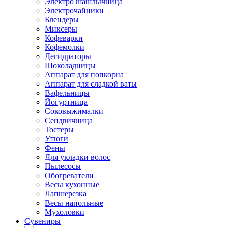
Электро шашлычница
Электрочайники
Блендеры
Миксеры
Кофеварки
Кофемолки
Дегидраторы
Шоколадницы
Аппарат для попкорна
Аппарат для сладкой ваты
Вафельницы
Йогуртница
Соковыжималки
Сендвичница
Тостеры
Утюги
Фены
Для укладки волос
Пылесосы
Обогреватели
Весы кухонные
Лапшерезка
Весы напольные
Мухоловки
Сувениры