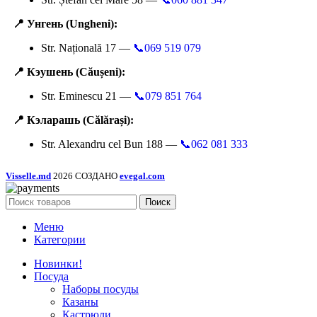
📍 Унгень (Ungheni):
Str. Națională 17 —
📞069 519 079
📍 Кэушень (Căușeni):
Str. Eminescu 21 —
📞079 851 764
📍 Кэларашь (Călărași):
Str. Alexandru cel Bun 188 —
📞062 081 333
Visselle.md
2026 СОЗДАНО
evegal.com
Поиск
Меню
Категории
Новинки!
Посуда
Наборы посуды
Казаны
Кастрюли