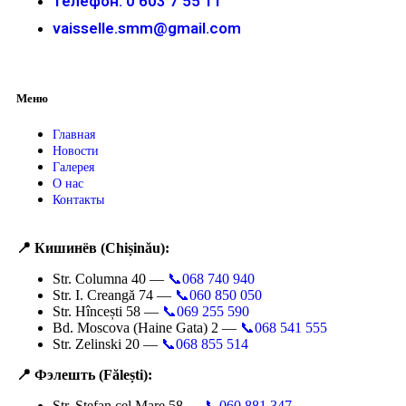
Телефон: 0 603 7 55 11
vaisselle.smm@gmail.com
Меню
Главная
Новости
Галерея
О нас
Контакты
📍 Кишинёв (Chișinău):
Str. Columna 40 —
📞068 740 940
Str. I. Creangă 74 —
📞060 850 050
Str. Hîncești 58 —
📞069 255 590
Bd. Moscova (Haine Gata) 2 —
📞068 541 555
Str. Zelinski 20 —
📞068 855 514
📍 Фэлешть (Fălești):
Str. Ștefan cel Mare 58 —
📞060 881 347