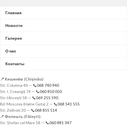
Главная
Новости
Галерея
О нас
Контакты
📍 Кишинёв (Chișinău):
Str. Columna 40 —
📞068 740 940
Str. I. Creangă 74 —
📞060 850 050
Str. Hîncești 58 —
📞069 255 590
Bd. Moscova (Haine Gata) 2 —
📞068 541 555
Str. Zelinski 20 —
📞068 855 514
📍 Фэлешть (Fălești):
Str. Ștefan cel Mare 58 —
📞060 881 347