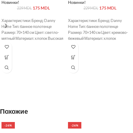
Новинки!
Новинки!
175
MDL
175
MDL
229
MDL
229
MDL
Характеристики: Бренд: Danny
Характеристики: Бренд: Danny
Home Тип: банное полотенце
Home Тип: банное полотенце
Размер: 70×140 см Цвет: светло-
Размер: 70×140 см Цвет: кремово-
мятный Материал: хлопок Высокая
бежевый Материал: хлопок
впитываемость Мягкое и приятное
Высокая впитываемость Мягкое и
на ощупь Быстро сохнет Подходит
приятное на ощупь Быстро сохнет
для ежедневного использования
Подходит для ежедневного
использования
Похожие
-26%
-26%