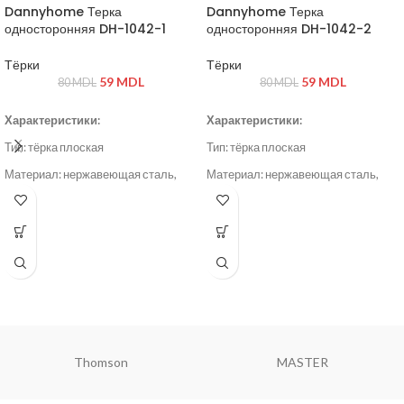
Dannyhome Терка
Dannyhome Терка
односторонняя DH-1042-1
односторонняя DH-1042-2
Тёрки
Тёрки
59
MDL
59
MDL
80
MDL
80
MDL
Характеристики:
Характеристики:
Тип: тёрка плоская
Тип: тёрка плоская
Материал: нержавеющая сталь,
Материал: нержавеющая сталь,
пластик
пластик
Цвет: серый / стальной
Цвет: серый / стальной
Thomson
MASTER