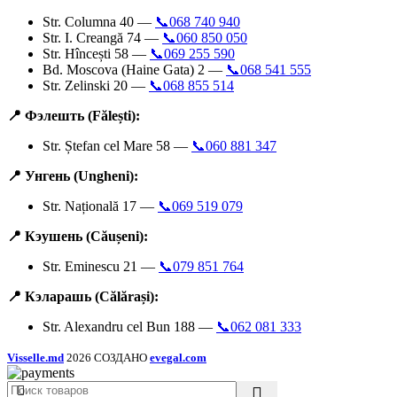
Str. Columna 40 —
📞068 740 940
Str. I. Creangă 74 —
📞060 850 050
Str. Hîncești 58 —
📞069 255 590
Bd. Moscova (Haine Gata) 2 —
📞068 541 555
Str. Zelinski 20 —
📞068 855 514
📍 Фэлешть (Fălești):
Str. Ștefan cel Mare 58 —
📞060 881 347
📍 Унгень (Ungheni):
Str. Națională 17 —
📞069 519 079
📍 Кэушень (Căușeni):
Str. Eminescu 21 —
📞079 851 764
📍 Кэларашь (Călărași):
Str. Alexandru cel Bun 188 —
📞062 081 333
Visselle.md
2026 СОЗДАНО
evegal.com