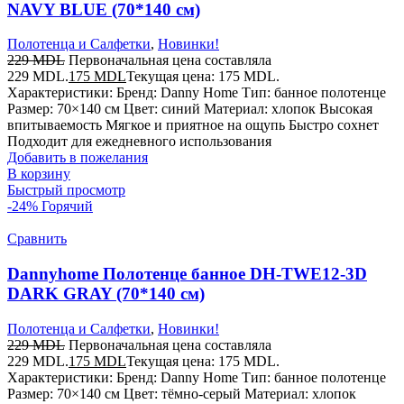
NAVY BLUE (70*140 см)
Полотенца и Салфетки
,
Новинки!
229
MDL
Первоначальная цена составляла
229 MDL.
175
MDL
Текущая цена: 175 MDL.
Характеристики: Бренд: Danny Home Тип: банное полотенце
Размер: 70×140 см Цвет: синий Материал: хлопок Высокая
впитываемость Мягкое и приятное на ощупь Быстро сохнет
Подходит для ежедневного использования
Добавить в пожелания
В корзину
Быстрый просмотр
-24%
Горячий
Сравнить
Dannyhome Полотенце банное DH-TWE12-3D
DARK GRAY (70*140 см)
Полотенца и Салфетки
,
Новинки!
229
MDL
Первоначальная цена составляла
229 MDL.
175
MDL
Текущая цена: 175 MDL.
Характеристики: Бренд: Danny Home Тип: банное полотенце
Размер: 70×140 см Цвет: тёмно-серый Материал: хлопок