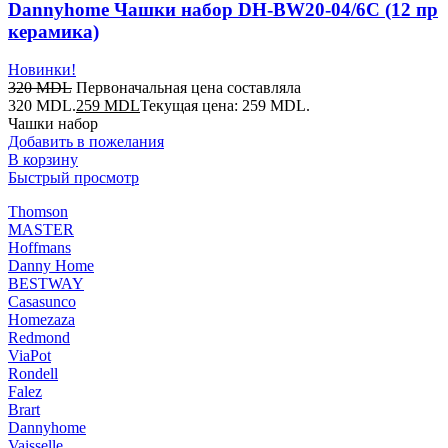
Dannyhome Чашки набор DH-BW20-04/6C (12 пр
керамика)
Новинки!
320
MDL
Первоначальная цена составляла
320 MDL.
259
MDL
Текущая цена: 259 MDL.
Чашки набор
Добавить в пожелания
В корзину
Быстрый просмотр
Thomson
MASTER
Hoffmans
Danny Home
BESTWAY
Casasunco
Homezaza
Redmond
ViaPot
Rondell
Falez
Brart
Dannyhome
Vaisselle