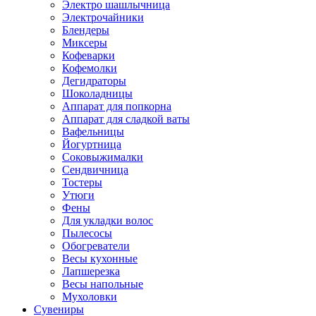
Электро шашлычница
Электрочайники
Блендеры
Миксеры
Кофеварки
Кофемолки
Дегидраторы
Шоколадницы
Аппарат для попкорна
Аппарат для сладкой ваты
Вафельницы
Йогуртница
Соковыжималки
Сендвичница
Тостеры
Утюги
Фены
Для укладки волос
Пылесосы
Обогреватели
Весы кухонные
Лапшерезка
Весы напольные
Мухоловки
Сувениры