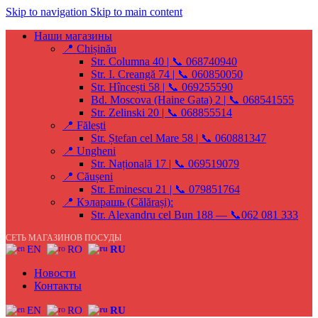
Skip to navigation
Skip to main content
Наши магазины
📍 Chișinău
Str. Columna 40 | 📞 068740940
Str. I. Creangă 74 | 📞 060850050
Str. Hîncești 58 | 📞 069255590
Bd. Moscova (Haine Gata) 2 | 📞 068541555
Str. Zelinski 20 | 📞 068855514
📍 Fălești
Str. Ștefan cel Mare 58 | 📞 060881347
📍 Ungheni
Str. Națională 17 | 📞 069519079
📍 Căușeni
Str. Eminescu 21 | 📞 079851764
📍 Кэларашь (Călărași):
Str. Alexandru cel Bun 188 — 📞062 081 333
СЕТЬ МАГАЗИНОВ ПОСУДЫ
EN
RO
RU
Новости
Контакты
EN
RO
RU