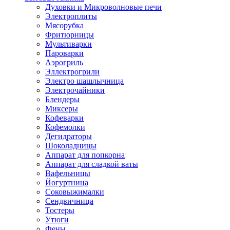
Духовки и Микроволновые печи
Электроплиты
Мясорубка
Фритюрницы
Мультиварки
Пароварки
Аэрогриль
Эллектрогрили
Электро шашлычница
Электрочайники
Блендеры
Миксеры
Кофеварки
Кофемолки
Дегидраторы
Шоколадницы
Аппарат для попкорна
Аппарат для сладкой ваты
Вафельницы
Йогуртница
Соковыжималки
Сендвичница
Тостеры
Утюги
Фены