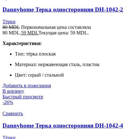
Dannyhome Терка односторонняя DH-1042-2
Тёрки
80
MDL
Первоначальная цена составляла
80 MDL.
59
MDL
Текущая цена: 59 MDL.
Характеристики:
Тип: тёрка плоская
Материал: нержавеющая сталь, пластик
Цвет: серый / стальной
Добавить в пожелания
В корзину
Быстрый просмотр
-26%
Сравнить
Dannyhome Терка односторонняя DH-1042-4
Тёрки