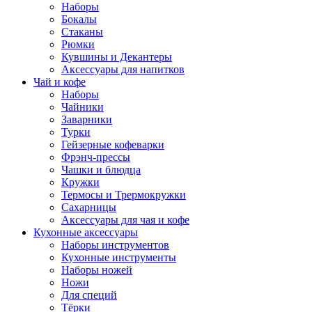
Наборы
Бокалы
Стаканы
Рюмки
Кувшины и Декантеры
Аксессуары для напитков
Чай и кофе
Наборы
Чайники
Заварники
Турки
Гейзерные кофеварки
Фрэнч-прессы
Чашки и блюдца
Кружки
Термосы и Трермокружки
Сахарницы
Аксессуары для чая и кофе
Кухонные аксессуары
Наборы инструментов
Кухонные инструменты
Наборы ножей
Ножи
Для специй
Тёрки