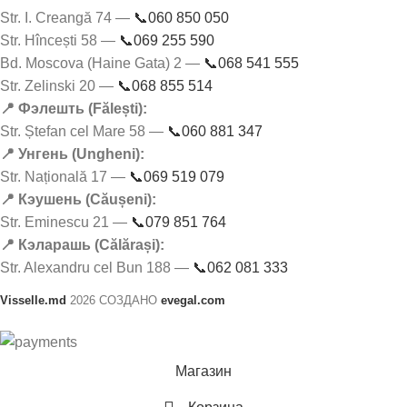
Str. I. Creangă 74 —
📞060 850 050
Str. Hîncești 58 —
📞069 255 590
Bd. Moscova (Haine Gata) 2 —
📞068 541 555
Str. Zelinski 20 —
📞068 855 514
📍 Фэлешть (Fălești):
Str. Ștefan cel Mare 58 —
📞060 881 347
📍 Унгень (Ungheni):
Str. Națională 17 —
📞069 519 079
📍 Кэушень (Căușeni):
Str. Eminescu 21 —
📞079 851 764
📍 Кэларашь (Călărași):
Str. Alexandru cel Bun 188 —
📞062 081 333
Visselle.md
2026 СОЗДАНО
evegal.com
Магазин