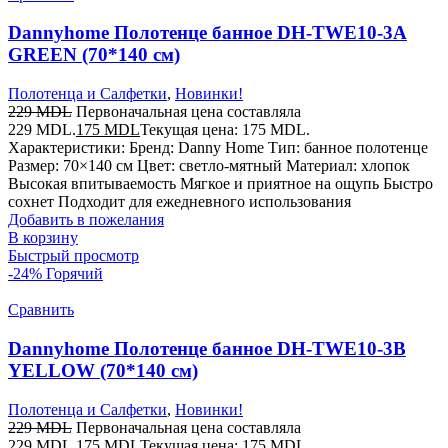
Dannyhome Полотенце банное DH-TWE10-3A
GREEN (70*140 см)
Полотенца и Салфетки
,
Новинки!
229
MDL
Первоначальная цена составляла
229 MDL.
175
MDL
Текущая цена: 175 MDL.
Характеристики: Бренд: Danny Home Тип: банное полотенце
Размер: 70×140 см Цвет: светло-мятный Материал: хлопок
Высокая впитываемость Мягкое и приятное на ощупь Быстро
сохнет Подходит для ежедневного использования
Добавить в пожелания
В корзину
Быстрый просмотр
-24%
Горячий
Сравнить
Dannyhome Полотенце банное DH-TWE10-3B
YELLOW (70*140 см)
Полотенца и Салфетки
,
Новинки!
229
MDL
Первоначальная цена составляла
229 MDL.
175
MDL
Текущая цена: 175 MDL.