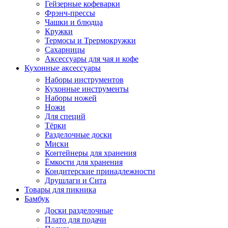
Гейзерные кофеварки
Фрэнч-прессы
Чашки и блюдца
Кружки
Термосы и Трермокружки
Сахарницы
Аксессуары для чая и кофе
Кухонные аксессуары
Наборы инструментов
Кухонные инструменты
Наборы ножей
Ножи
Для специй
Тёрки
Разделочные доски
Миски
Контейнеры для хранения
Ёмкости для хранения
Кондитерские принадлежности
Друшлаги и Сита
Товары для пикника
Бамбук
Доски разделочные
Плато для подачи