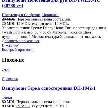
Dannyhome Полотенце для рук DH-TWE10-1C
(30*30 см)
Полотенца и Салфетки
,
Новинки!
20
MDL
Первоначальная цена составляла
20 MDL.
15
MDL
Текущая цена: 15 MDL.
Характеристики: Бренд: Danny Home Тип: полотенце для лица
/ wash cloth Размер: 30 × 30 см Материал: хлопок Цвет:
пудрово-розовый Мягкая текстура Хорошая впитываемость
Добавить в пожелания
В корзину
Быстрый просмотр
Похожие
-26%
Сравнить
Dannyhome Терка односторонняя DH-1042-1
Тёрки
80
MDL
Первоначальная цена составляла
80 MDL.
59
MDL
Текущая цена: 59 MDL.