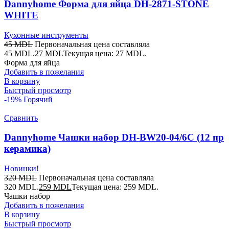
Dannyhome Форма для яйца DH-2871-STONE
WHITE
Кухонные инструменты
45
MDL
Первоначальная цена составляла
45 MDL.
27
MDL
Текущая цена: 27 MDL.
Форма для яйца
Добавить в пожелания
В корзину
Быстрый просмотр
-19%
Горячий
Сравнить
Dannyhome Чашки набор DH-BW20-04/6C (12 пр
керамика)
Новинки!
320
MDL
Первоначальная цена составляла
320 MDL.
259
MDL
Текущая цена: 259 MDL.
Чашки набор
Добавить в пожелания
В корзину
Быстрый просмотр