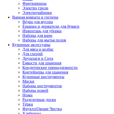
Фритюрницы
Электро грили
Электрочайники
Ванная комната и гигиена
Вёдра для мусора
Ёршики и держатели для бумаги
Инвентарь для уборки
Наборы для ванн
Наборы для мытья полов
Кухонные аксессуары
Для мяса и колбас
Для специй
Друшлаги и Сита
Ёмкости для хранения
Кондитерские принадлежности
Контейнеры для хранения
Кухонные инструменты
Миски
Наборы инструментов
Наборы ножей
Ножи
Разделочные доски
Тёрки
Фрукто/Овоще Чистка
Хлебницы