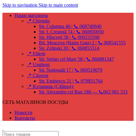
Skip to navigation
Skip to main content
Наши магазины
📍 Chișinău
Str. Columna 40 | 📞 068740940
Str. I. Creangă 74 | 📞 060850050
Str. Hîncești 58 | 📞 069255590
Bd. Moscova (Haine Gata) 2 | 📞 068541555
Str. Zelinski 20 | 📞 068855514
📍 Fălești
Str. Ștefan cel Mare 58 | 📞 060881347
📍 Ungheni
Str. Națională 17 | 📞 069519079
📍 Căușeni
Str. Eminescu 21 | 📞 079851764
📍 Кэларашь (Călărași):
Str. Alexandru cel Bun 188 — 📞062 081 333
СЕТЬ МАГАЗИНОВ ПОСУДЫ
Новости
Контакты