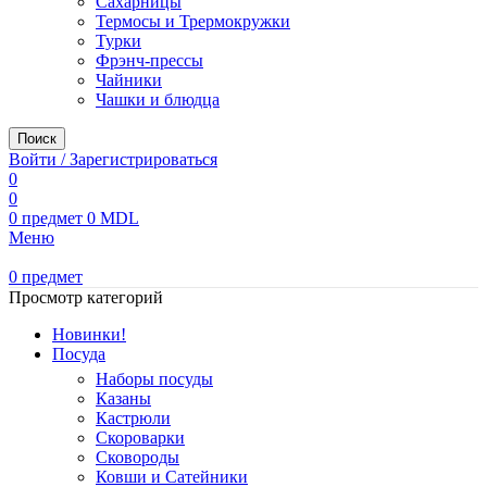
Сахарницы
Термосы и Трермокружки
Турки
Фрэнч-прессы
Чайники
Чашки и блюдца
Поиск
Войти / Зарегистрироваться
0
0
0
предмет
0
MDL
Меню
0
предмет
Просмотр категорий
Новинки!
Посуда
Наборы посуды
Казаны
Кастрюли
Скороварки
Сковороды
Ковши и Сатейники