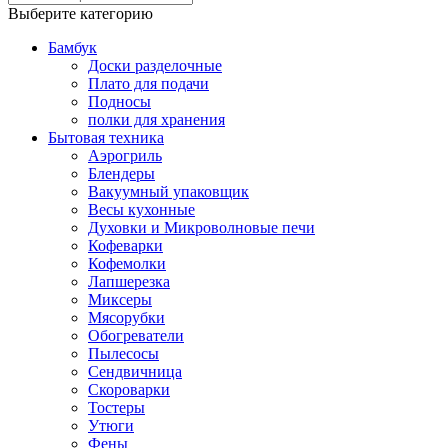
Выберите категорию
Бамбук
Доски разделочные
Плато для подачи
Подносы
полки для хранения
Бытовая техника
Аэрогриль
Блендеры
Вакуумный упаковщик
Весы кухонные
Духовки и Микроволновые печи
Кофеварки
Кофемолки
Лапшерезка
Миксеры
Мясорубки
Обогреватели
Пылесосы
Сендвичница
Скороварки
Тостеры
Утюги
Фены