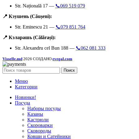
Str. Națională 17 —
📞069 519 079
📍 Кэушень (Căușeni):
Str. Eminescu 21 —
📞079 851 764
📍 Кэларашь (Călărași):
Str. Alexandru cel Bun 188 —
📞062 081 333
Visselle.md
2026 СОЗДАНО
evegal.com
Поиск
Меню
Категории
Новинки!
Посуда
Наборы посуды
Казаны
Кастрюли
Скороварки
Сковороды
Ковши и Сатейники