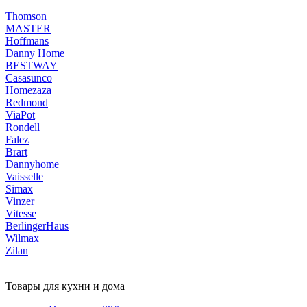
Thomson
MASTER
Hoffmans
Danny Home
BESTWAY
Casasunco
Homezaza
Redmond
ViaPot
Rondell
Falez
Brart
Dannyhome
Vaisselle
Simax
Vinzer
Vitesse
BerlingerHaus
Wilmax
Zilan
Товары для кухни и дома