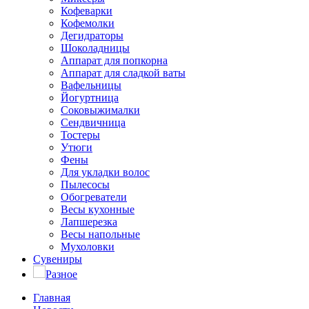
Кофеварки
Кофемолки
Дегидраторы
Шоколадницы
Аппарат для попкорна
Аппарат для сладкой ваты
Вафельницы
Йогуртница
Соковыжималки
Сендвичница
Тостеры
Утюги
Фены
Для укладки волос
Пылесосы
Обогреватели
Весы кухонные
Лапшерезка
Весы напольные
Мухоловки
Сувениры
Разное
Главная