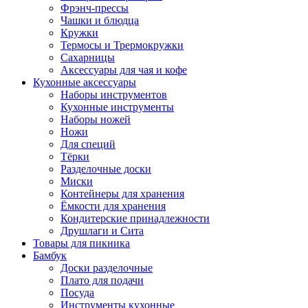
Фрэнч-прессы
Чашки и блюдца
Кружки
Термосы и Трермокружки
Сахарницы
Аксессуары для чая и кофе
Кухонные аксессуары
Наборы инструментов
Кухонные инструменты
Наборы ножей
Ножи
Для специй
Тёрки
Разделочные доски
Миски
Контейнеры для хранения
Ёмкости для хранения
Кондитерские принадлежности
Друшлаги и Сита
Товары для пикника
Бамбук
Доски разделочные
Плато для подачи
Посуда
Инструменты кухонные