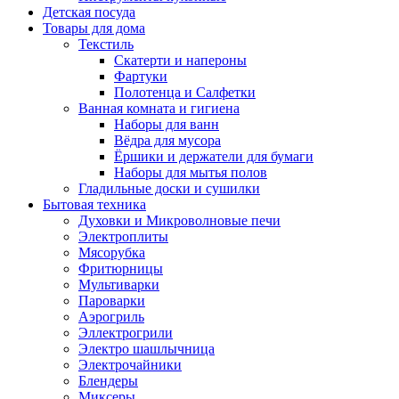
Детская посуда
Товары для дома
Текстиль
Скатерти и напероны
Фартуки
Полотенца и Салфетки
Ванная комната и гигиена
Наборы для ванн
Вёдра для мусора
Ёршики и держатели для бумаги
Наборы для мытья полов
Гладильные доски и сушилки
Бытовая техника
Духовки и Микроволновые печи
Электроплиты
Мясорубка
Фритюрницы
Мультиварки
Пароварки
Аэрогриль
Эллектрогрили
Электро шашлычница
Электрочайники
Блендеры
Миксеры