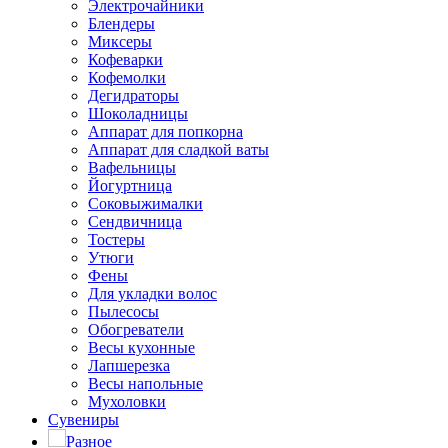
Электрочайники
Блендеры
Миксеры
Кофеварки
Кофемолки
Дегидраторы
Шоколадницы
Аппарат для попкорна
Аппарат для сладкой ваты
Вафельницы
Йогуртница
Соковыжималки
Сендвичница
Тостеры
Утюги
Фены
Для укладки волос
Пылесосы
Обогреватели
Весы кухонные
Лапшерезка
Весы напольные
Мухоловки
Сувениры
Разное