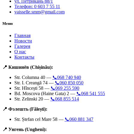
ул. Петрикань 88/1
Телефон: 0 603 7 55 11
vaisselle.smm@gmail.com
Меню
Главная
Новости
Галерея
О нас
Контакты
📍 Кишинёв (Chișinău):
Str. Columna 40 —
📞068 740 940
Str. I. Creangă 74 —
📞060 850 050
Str. Hîncești 58 —
📞069 255 590
Bd. Moscova (Haine Gata) 2 —
📞068 541 555
Str. Zelinski 20 —
📞068 855 514
📍 Фэлешть (Fălești):
Str. Ștefan cel Mare 58 —
📞060 881 347
📍 Унгень (Ungheni):