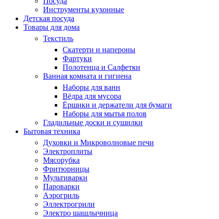
Посуда
Инструменты кухонные
Детская посуда
Товары для дома
Текстиль
Скатерти и напероны
Фартуки
Полотенца и Салфетки
Ванная комната и гигиена
Наборы для ванн
Вёдра для мусора
Ёршики и держатели для бумаги
Наборы для мытья полов
Гладильные доски и сушилки
Бытовая техника
Духовки и Микроволновые печи
Электроплиты
Мясорубка
Фритюрницы
Мультиварки
Пароварки
Аэрогриль
Эллектрогрили
Электро шашлычница