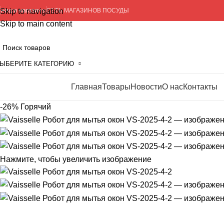
Skip to navigation
Наши магазины
СЕТЬ МАГАЗИНОВ ПОСУДЫ
Skip to main content
ЫБЕРИТЕ КАТЕГОРИЮ
Главная
Товары
Новости
О нас
Контакты
росмотр категорий
-26%
Горячий
Нажмите, чтобы увеличить изображение