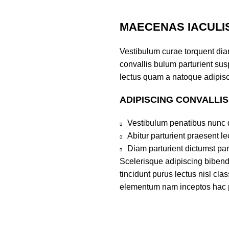
MAECENAS IACULI
Vestibulum curae torquent di
convallis bulum parturient susp
lectus quam a natoque adipisc
ADIPISCING CONVALLI
Vestibulum penatibus nunc d
Abitur parturient praesent 
Diam parturient dictumst par
Scelerisque adipiscing bibend
tincidunt purus lectus nisl cl
elementum nam inceptos hac par