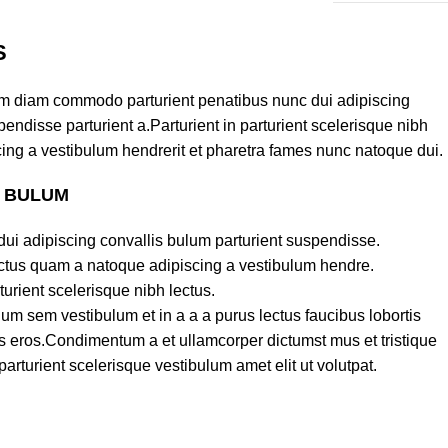
S
am diam commodo parturient penatibus nunc dui adipiscing
endisse parturient a.Parturient in parturient scelerisque nibh
ing a vestibulum hendrerit et pharetra fames nunc natoque dui.
S BULUM
ui adipiscing convallis bulum parturient suspendisse.
lectus quam a natoque adipiscing a vestibulum hendre.
turient scelerisque nibh lectus.
um sem vestibulum et in a a a purus lectus faucibus lobortis
ass eros.Condimentum a et ullamcorper dictumst mus et tristique
turient scelerisque vestibulum amet elit ut volutpat.