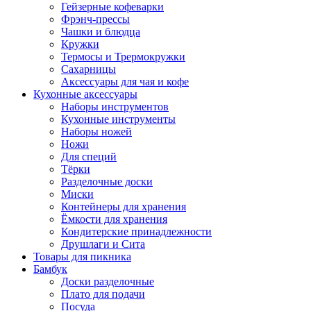
Гейзерные кофеварки
Фрэнч-прессы
Чашки и блюдца
Кружки
Термосы и Трермокружки
Сахарницы
Аксессуары для чая и кофе
Кухонные аксессуары
Наборы инструментов
Кухонные инструменты
Наборы ножей
Ножи
Для специй
Тёрки
Разделочные доски
Миски
Контейнеры для хранения
Ёмкости для хранения
Кондитерские принадлежности
Друшлаги и Сита
Товары для пикника
Бамбук
Доски разделочные
Плато для подачи
Посуда