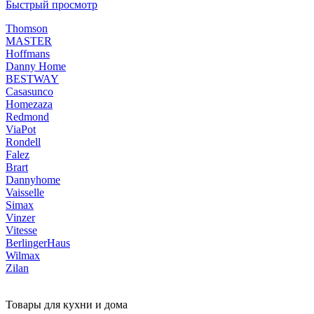
Быстрый просмотр
Thomson
MASTER
Hoffmans
Danny Home
BESTWAY
Casasunco
Homezaza
Redmond
ViaPot
Rondell
Falez
Brart
Dannyhome
Vaisselle
Simax
Vinzer
Vitesse
BerlingerHaus
Wilmax
Zilan
Товары для кухни и дома