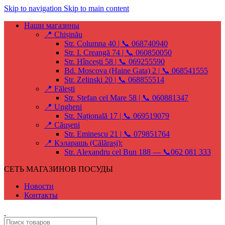
Skip to navigation
Skip to main content
Наши магазины
📍 Chișinău
Str. Columna 40 | 📞 068740940
Str. I. Creangă 74 | 📞 060850050
Str. Hîncești 58 | 📞 069255590
Bd. Moscova (Haine Gata) 2 | 📞 068541555
Str. Zelinski 20 | 📞 068855514
📍 Fălești
Str. Ștefan cel Mare 58 | 📞 060881347
📍 Ungheni
Str. Națională 17 | 📞 069519079
📍 Căușeni
Str. Eminescu 21 | 📞 079851764
📍 Кэларашь (Călărași):
Str. Alexandru cel Bun 188 — 📞062 081 333
СЕТЬ МАГАЗИНОВ ПОСУДЫ
Новости
Контакты