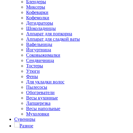
Блендеры
Миксеры
Кофеварки
Кофемолки
Дегидраторы
Шоколадницы
Аппарат для попкорна
Аппарат для сладкой ваты
Вафельницы
Йогуртница
Соковыжималки
Сендвичница
Тостеры
Утюги
Фены
Для укладки волос
Пылесосы
Обогреватели
Весы кухонные
Лапшерезка
Весы напольные
Мухоловки
Сувениры
Разное