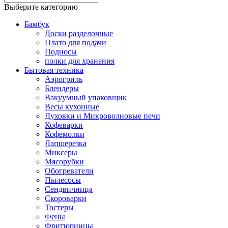
Выберите категорию
Бамбук
Доски разделочные
Плато для подачи
Подносы
полки для хранения
Бытовая техника
Аэрогриль
Блендеры
Вакуумный упаковщик
Весы кухонные
Духовки и Микроволновые печи
Кофеварки
Кофемолки
Лапшерезка
Миксеры
Мясорубки
Обогреватели
Пылесосы
Сендвичница
Скороварки
Тостеры
Фены
Фритюрницы