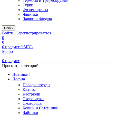
Термосы и Трермокружки
Турки
Фрэнч-прессы
Чайники
Чашки и блюдца
Поиск
Войти / Зарегистрироваться
0
0
0
предмет
0
MDL
Меню
0
предмет
Просмотр категорий
Новинки!
Посуда
Наборы посуды
Казаны
Кастрюли
Скороварки
Сковороды
Ковши и Сатейники
Чайники