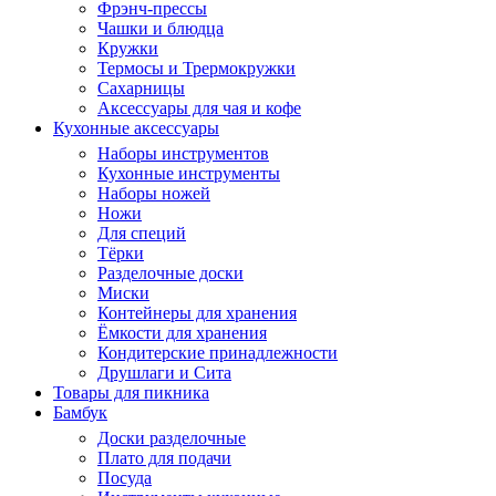
Фрэнч-прессы
Чашки и блюдца
Кружки
Термосы и Трермокружки
Сахарницы
Аксессуары для чая и кофе
Кухонные аксессуары
Наборы инструментов
Кухонные инструменты
Наборы ножей
Ножи
Для специй
Тёрки
Разделочные доски
Миски
Контейнеры для хранения
Ёмкости для хранения
Кондитерские принадлежности
Друшлаги и Сита
Товары для пикника
Бамбук
Доски разделочные
Плато для подачи
Посуда