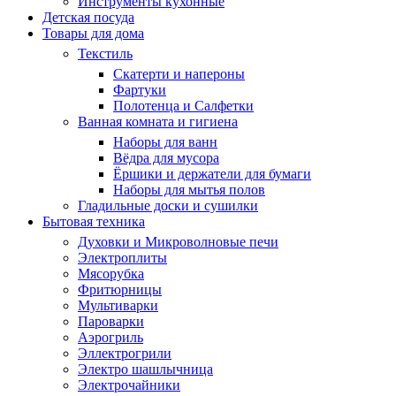
Инструменты кухонные
Детская посуда
Товары для дома
Текстиль
Скатерти и напероны
Фартуки
Полотенца и Салфетки
Ванная комната и гигиена
Наборы для ванн
Вёдра для мусора
Ёршики и держатели для бумаги
Наборы для мытья полов
Гладильные доски и сушилки
Бытовая техника
Духовки и Микроволновые печи
Электроплиты
Мясорубка
Фритюрницы
Мультиварки
Пароварки
Аэрогриль
Эллектрогрили
Электро шашлычница
Электрочайники