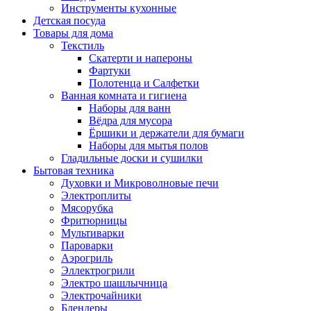
Инструменты кухонные
Детская посуда
Товары для дома
Текстиль
Скатерти и напероны
Фартуки
Полотенца и Салфетки
Ванная комната и гигиена
Наборы для ванн
Вёдра для мусора
Ёршики и держатели для бумаги
Наборы для мытья полов
Гладильные доски и сушилки
Бытовая техника
Духовки и Микроволновые печи
Электроплиты
Мясорубка
Фритюрницы
Мультиварки
Пароварки
Аэрогриль
Эллектрогрили
Электро шашлычница
Электрочайники
Блендеры