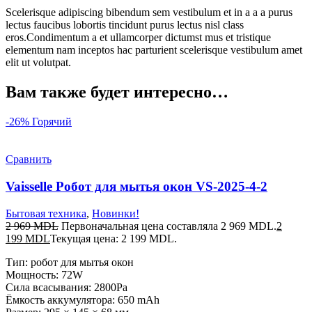
Scelerisque adipiscing bibendum sem vestibulum et in a a a purus
lectus faucibus lobortis tincidunt purus lectus nisl class
eros.Condimentum a et ullamcorper dictumst mus et tristique
elementum nam inceptos hac parturient scelerisque vestibulum amet
elit ut volutpat.
Вам также будет интересно…
-26%
Горячий
Сравнить
Vaisselle Робот для мытья окон VS-2025-4-2
Бытовая техника
,
Новинки!
2 969
MDL
Первоначальная цена составляла 2 969 MDL.
2
199
MDL
Текущая цена: 2 199 MDL.
Тип: робот для мытья окон
Мощность: 72W
Сила всасывания: 2800Pa
Ёмкость аккумулятора: 650 mAh