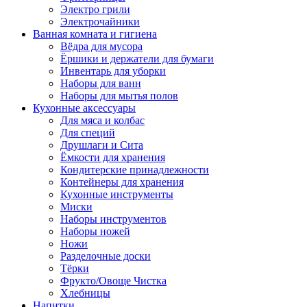
Электро грили
Электрочайники
Ванная комната и гигиена
Вёдра для мусора
Ёршики и держатели для бумаги
Инвентарь для уборки
Наборы для ванн
Наборы для мытья полов
Кухонные аксессуары
Для мяса и колбас
Для специй
Друшлаги и Сита
Ёмкости для хранения
Кондитерские принадлежности
Контейнеры для хранения
Кухонные инструменты
Миски
Наборы инструментов
Наборы ножей
Ножи
Разделочные доски
Тёрки
Фрукто/Овоще Чистка
Хлебницы
Напитки