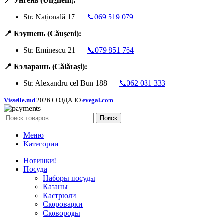
📍 Унгень (Ungheni):
Str. Națională 17 —
📞069 519 079
📍 Кэушень (Căușeni):
Str. Eminescu 21 —
📞079 851 764
📍 Кэларашь (Călărași):
Str. Alexandru cel Bun 188 —
📞062 081 333
Visselle.md
2026 СОЗДАНО
evegal.com
Поиск
Меню
Категории
Новинки!
Посуда
Наборы посуды
Казаны
Кастрюли
Скороварки
Сковороды