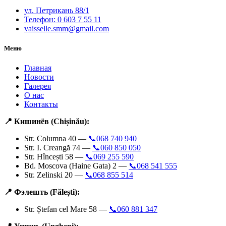
ул. Петрикань 88/1
Телефон: 0 603 7 55 11
vaisselle.smm@gmail.com
Меню
Главная
Новости
Галерея
О нас
Контакты
📍 Кишинёв (Chișinău):
Str. Columna 40 —
📞068 740 940
Str. I. Creangă 74 —
📞060 850 050
Str. Hîncești 58 —
📞069 255 590
Bd. Moscova (Haine Gata) 2 —
📞068 541 555
Str. Zelinski 20 —
📞068 855 514
📍 Фэлешть (Fălești):
Str. Ștefan cel Mare 58 —
📞060 881 347