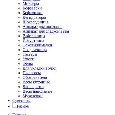
Миксеры
Кофеварки
Кофемолки
Дегидраторы
Шоколадницы
Аппарат для попкорна
Аппарат для сладкой ваты
Вафельницы
Йогуртница
Соковыжималки
Сендвичница
Тостеры
Утюги
Фены
Для укладки волос
Пылесосы
Обогреватели
Весы кухонные
Лапшерезка
Весы напольные
Мухоловки
Сувениры
Разное
Главная