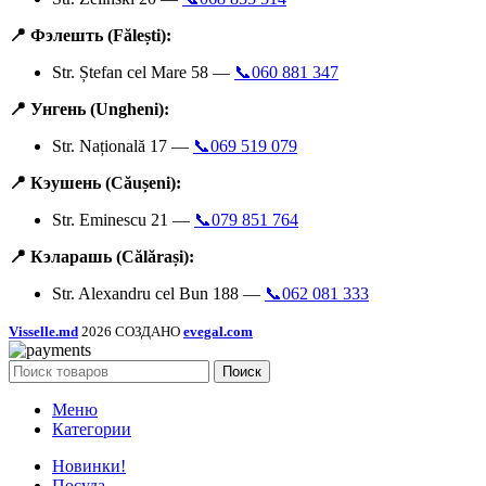
📍 Фэлешть (Fălești):
Str. Ștefan cel Mare 58 —
📞060 881 347
📍 Унгень (Ungheni):
Str. Națională 17 —
📞069 519 079
📍 Кэушень (Căușeni):
Str. Eminescu 21 —
📞079 851 764
📍 Кэларашь (Călărași):
Str. Alexandru cel Bun 188 —
📞062 081 333
Visselle.md
2026 СОЗДАНО
evegal.com
Поиск
Меню
Категории
Новинки!
Посуда