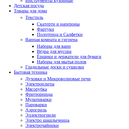
Инструменты кухонные
Детская посуда
Товары для дома
Текстиль
Скатерти и напероны
Фартуки
Полотенца и Салфетки
Ванная комната и гигиена
Наборы для ванн
Вёдра для мусора
Ёршики и держатели для бумаги
Наборы для мытья полов
Гладильные доски и сушилки
Бытовая техника
Духовки и Микроволновые печи
Электроплиты
Мясорубка
Фритюрницы
Мультиварки
Пароварки
Аэрогриль
Эллектрогрили
Электро шашлычница
Электрочайники