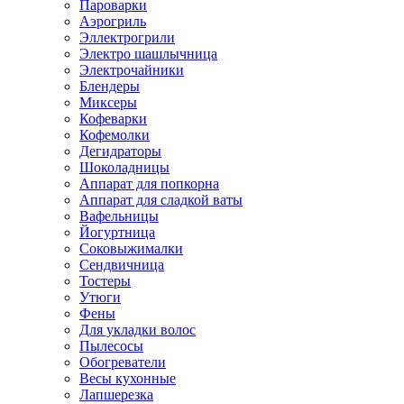
Пароварки
Аэрогриль
Эллектрогрили
Электро шашлычница
Электрочайники
Блендеры
Миксеры
Кофеварки
Кофемолки
Дегидраторы
Шоколадницы
Аппарат для попкорна
Аппарат для сладкой ваты
Вафельницы
Йогуртница
Соковыжималки
Сендвичница
Тостеры
Утюги
Фены
Для укладки волос
Пылесосы
Обогреватели
Весы кухонные
Лапшерезка