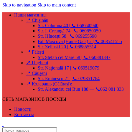
Skip to navigation
Skip to main content
Наши магазины
📍 Chișinău
Str. Columna 40 | 📞 068740940
Str. I. Creangă 74 | 📞 060850050
Str. Hîncești 58 | 📞 069255590
Bd. Moscova (Haine Gata) 2 | 📞 068541555
Str. Zelinski 20 | 📞 068855514
📍 Fălești
Str. Ștefan cel Mare 58 | 📞 060881347
📍 Ungheni
Str. Națională 17 | 📞 069519079
📍 Căușeni
Str. Eminescu 21 | 📞 079851764
📍 Кэларашь (Călărași):
Str. Alexandru cel Bun 188 — 📞062 081 333
СЕТЬ МАГАЗИНОВ ПОСУДЫ
Новости
Контакты