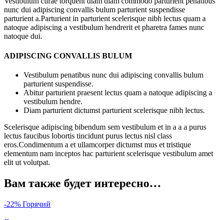
Vestibulum curae torquent diam diam commodo parturient penatibus
nunc dui adipiscing convallis bulum parturient suspendisse
parturient a.Parturient in parturient scelerisque nibh lectus quam a
natoque adipiscing a vestibulum hendrerit et pharetra fames nunc
natoque dui.
ADIPISCING CONVALLIS BULUM
Vestibulum penatibus nunc dui adipiscing convallis bulum
parturient suspendisse.
Abitur parturient praesent lectus quam a natoque adipiscing a
vestibulum hendre.
Diam parturient dictumst parturient scelerisque nibh lectus.
Scelerisque adipiscing bibendum sem vestibulum et in a a a purus
lectus faucibus lobortis tincidunt purus lectus nisl class
eros.Condimentum a et ullamcorper dictumst mus et tristique
elementum nam inceptos hac parturient scelerisque vestibulum amet
elit ut volutpat.
Вам также будет интересно…
-22%
Горячий