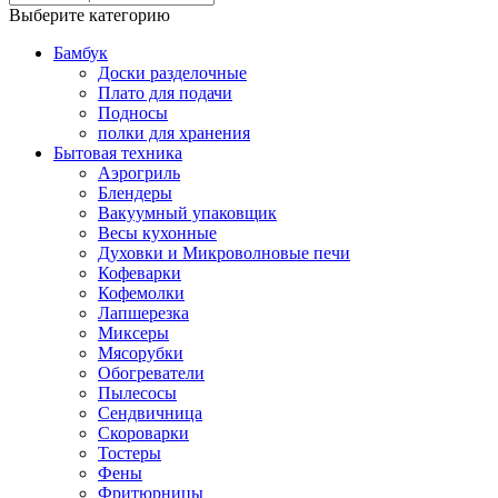
Выберите категорию
Бамбук
Доски разделочные
Плато для подачи
Подносы
полки для хранения
Бытовая техника
Аэрогриль
Блендеры
Вакуумный упаковщик
Весы кухонные
Духовки и Микроволновые печи
Кофеварки
Кофемолки
Лапшерезка
Миксеры
Мясорубки
Обогреватели
Пылесосы
Сендвичница
Скороварки
Тостеры
Фены
Фритюрницы