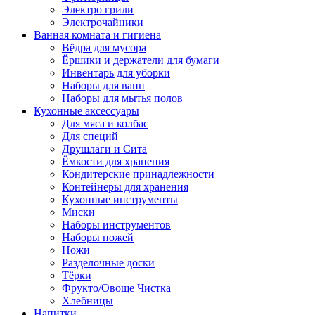
Электро грили
Электрочайники
Ванная комната и гигиена
Вёдра для мусора
Ёршики и держатели для бумаги
Инвентарь для уборки
Наборы для ванн
Наборы для мытья полов
Кухонные аксессуары
Для мяса и колбас
Для специй
Друшлаги и Сита
Ёмкости для хранения
Кондитерские принадлежности
Контейнеры для хранения
Кухонные инструменты
Миски
Наборы инструментов
Наборы ножей
Ножи
Разделочные доски
Тёрки
Фрукто/Овоще Чистка
Хлебницы
Напитки