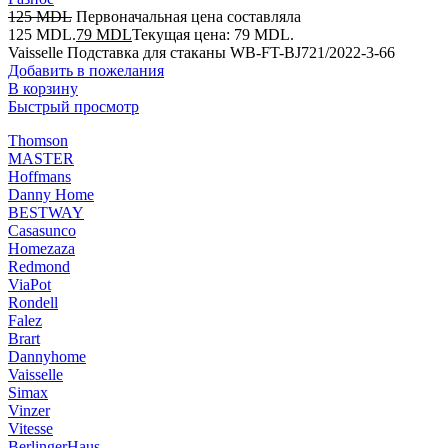
125
MDL
Первоначальная цена составляла
125 MDL.
79
MDL
Текущая цена: 79 MDL.
Vaisselle Подставка для cтаканы WB-FT-BJ721/2022-3-66
Добавить в пожелания
В корзину
Быстрый просмотр
Thomson
MASTER
Hoffmans
Danny Home
BESTWAY
Casasunco
Homezaza
Redmond
ViaPot
Rondell
Falez
Brart
Dannyhome
Vaisselle
Simax
Vinzer
Vitesse
BerlingerHaus