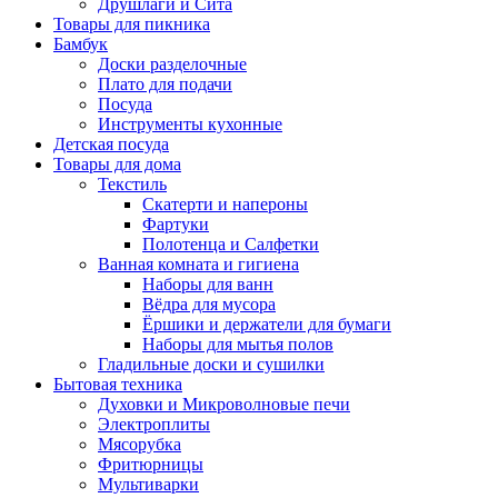
Друшлаги и Сита
Товары для пикника
Бамбук
Доски разделочные
Плато для подачи
Посуда
Инструменты кухонные
Детская посуда
Товары для дома
Текстиль
Скатерти и напероны
Фартуки
Полотенца и Салфетки
Ванная комната и гигиена
Наборы для ванн
Вёдра для мусора
Ёршики и держатели для бумаги
Наборы для мытья полов
Гладильные доски и сушилки
Бытовая техника
Духовки и Микроволновые печи
Электроплиты
Мясорубка
Фритюрницы
Мультиварки