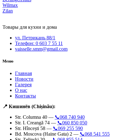
Wilmax
Zilan
Товары для кухни и дома
ул. Петрикань 88/1
Телефон: 0 603 7 55 11
vaisselle.smm@gmail.com
Меню
Главная
Новости
Галерея
О нас
Контакты
📍 Кишинёв (Chișinău):
Str. Columna 40 —
📞068 740 940
Str. I. Creangă 74 —
📞060 850 050
Str. Hîncești 58 —
📞069 255 590
Bd. Moscova (Haine Gata) 2 —
📞068 541 555
Str. Zelinski 20 —
📞068 855 514