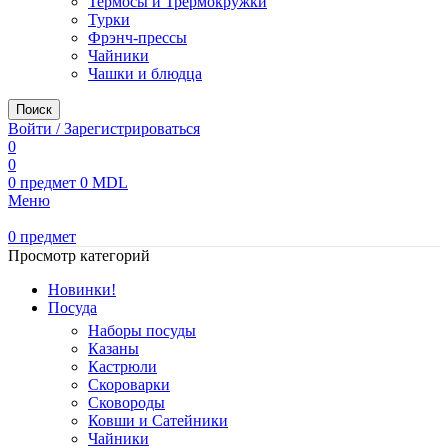
Термосы и Трермокружки
Турки
Фрэнч-прессы
Чайники
Чашки и блюдца
Поиск
Войти / Зарегистрироваться
0
0
0
предмет
0
MDL
Меню
0
предмет
Просмотр категорий
Новинки!
Посуда
Наборы посуды
Казаны
Кастрюли
Скороварки
Сковороды
Ковши и Сатейники
Чайники