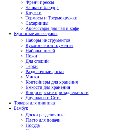
Фрэнч-прессы
Чашки и блюдца
Кружки
Термосы и Трермокружки
Сахарницы
Аксессуары для чая и кофе
Кухонные аксессуары
Наборы инструментов
Кухонные инструменты
Наборы ножей
Ножи
Для специй
Тёрки
Разделочные доски
Миски
Контейнеры для хранения
Ёмкости для хранения
Кондитерские принадлежности
Друшлаги и Сита
Товары для пикника
Бамбук
Доски разделочные
Плато для подачи
Посуда