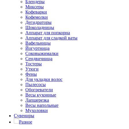
Блендеры
Миксеры
Кофеварки
Кофемолки
Дегидраторы
Шоколадницы
Аппарат для попкорна
Аппарат для сладкой ваты
Вафельницы
Йогуртница
Соковыжималки
Сендвичница
Тостеры
Утюги
Фены
Для укладки волос
Пылесосы
Обогреватели
Весы кухонные
Лапшерезка
Весы напольные
Мухоловки
Сувениры
Разное