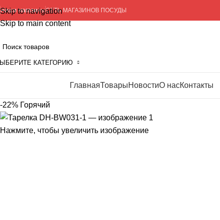
Skip to navigation
Наши магазины
СЕТЬ МАГАЗИНОВ ПОСУДЫ
Skip to main content
ЫБЕРИТЕ КАТЕГОРИЮ
Главная
Товары
Новости
О нас
Контакты
росмотр категорий
-22%
Горячий
Нажмите, чтобы увеличить изображение