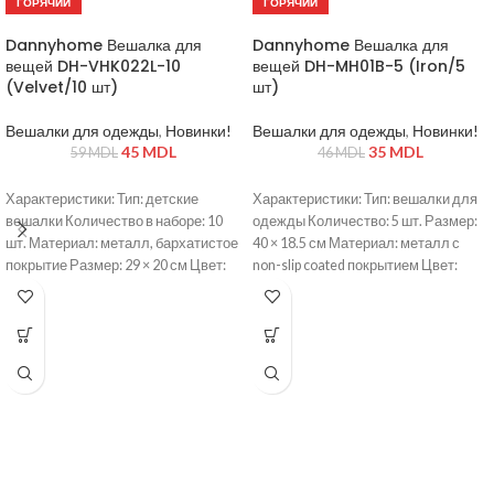
ГОРЯЧИЙ
ГОРЯЧИЙ
Dannyhome Вешалка для
Dannyhome Вешалка для
вещей DH-VHK022L-10
вещей DH-MH01B-5 (Iron/5
(Velvet/10 шт)
шт)
Вешалки для одежды
,
Новинки!
Вешалки для одежды
,
Новинки!
45
MDL
35
MDL
59
MDL
46
MDL
Характеристики: Тип: детские
Характеристики: Тип: вешалки для
вешалки Количество в наборе: 10
одежды Количество: 5 шт. Размер:
шт. Материал: металл, бархатистое
40 × 18.5 см Материал: металл с
покрытие Размер: 29 × 20 см Цвет:
non-slip coated покрытием Цвет:
голубой Крючок: металлический
черный