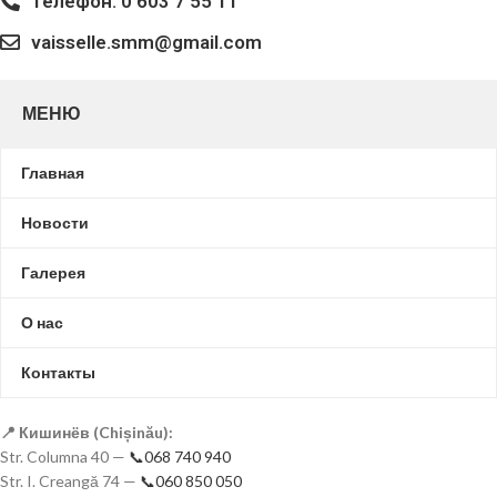
Телефон: 0 603 7 55 11
vaisselle.smm@gmail.com
МЕНЮ
Главная
Новости
Галерея
О нас
Контакты
📍 Кишинёв (Chișinău):
Str. Columna 40 —
📞068 740 940
Str. I. Creangă 74 —
📞060 850 050