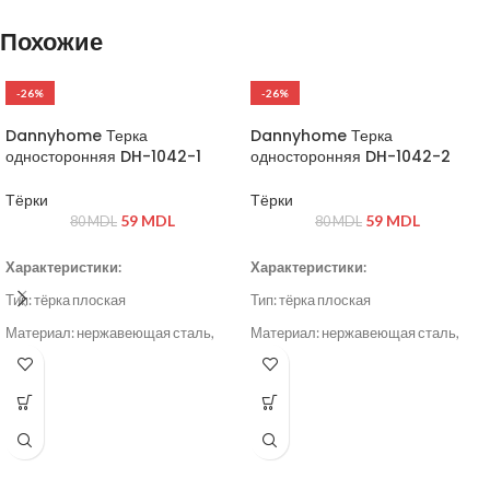
Похожие
-26%
-26%
Dannyhome Терка
Dannyhome Терка
односторонняя DH-1042-1
односторонняя DH-1042-2
Тёрки
Тёрки
59
MDL
59
MDL
80
MDL
80
MDL
Характеристики:
Характеристики:
Тип: тёрка плоская
Тип: тёрка плоская
Материал: нержавеющая сталь,
Материал: нержавеющая сталь,
пластик
пластик
Цвет: серый / стальной
Цвет: серый / стальной