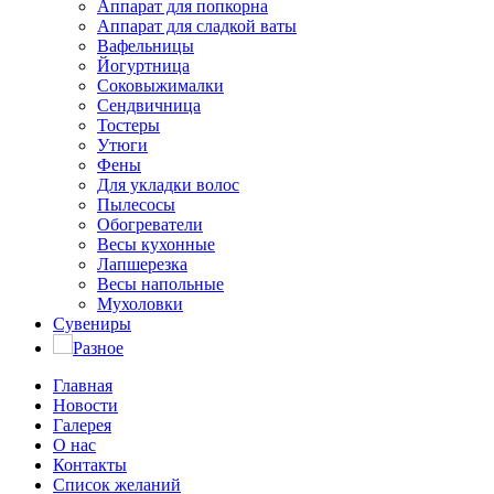
Аппарат для попкорна
Аппарат для сладкой ваты
Вафельницы
Йогуртница
Соковыжималки
Сендвичница
Тостеры
Утюги
Фены
Для укладки волос
Пылесосы
Обогреватели
Весы кухонные
Лапшерезка
Весы напольные
Мухоловки
Сувениры
Разное
Главная
Новости
Галерея
О нас
Контакты
Список желаний