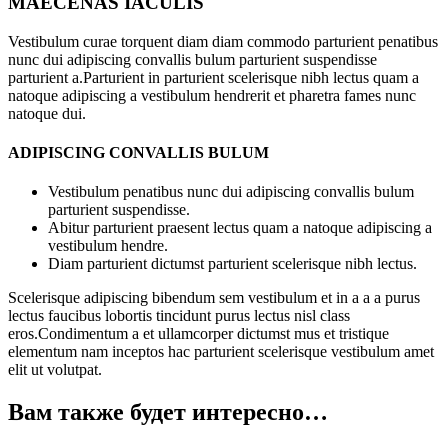
MAECENAS IACULIS
Vestibulum curae torquent diam diam commodo parturient penatibus
nunc dui adipiscing convallis bulum parturient suspendisse
parturient a.Parturient in parturient scelerisque nibh lectus quam a
natoque adipiscing a vestibulum hendrerit et pharetra fames nunc
natoque dui.
ADIPISCING CONVALLIS BULUM
Vestibulum penatibus nunc dui adipiscing convallis bulum
parturient suspendisse.
Abitur parturient praesent lectus quam a natoque adipiscing a
vestibulum hendre.
Diam parturient dictumst parturient scelerisque nibh lectus.
Scelerisque adipiscing bibendum sem vestibulum et in a a a purus
lectus faucibus lobortis tincidunt purus lectus nisl class
eros.Condimentum a et ullamcorper dictumst mus et tristique
elementum nam inceptos hac parturient scelerisque vestibulum amet
elit ut volutpat.
Вам также будет интересно…