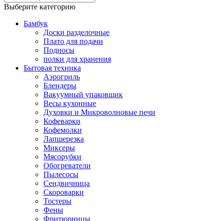
Выберите категорию
Бамбук
Доски разделочные
Плато для подачи
Подносы
полки для хранения
Бытовая техника
Аэрогриль
Блендеры
Вакуумный упаковщик
Весы кухонные
Духовки и Микроволновые печи
Кофеварки
Кофемолки
Лапшерезка
Миксеры
Мясорубки
Обогреватели
Пылесосы
Сендвичница
Скороварки
Тостеры
Фены
Фритюрницы