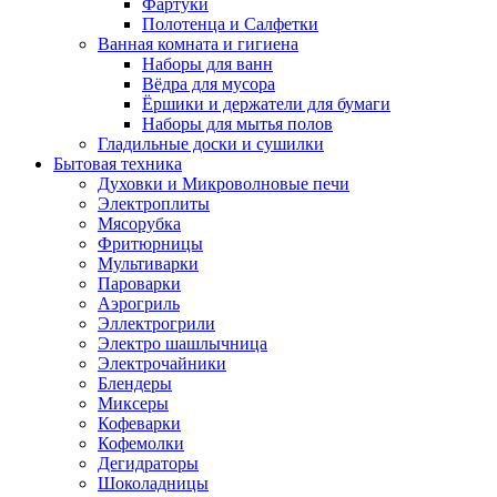
Фартуки
Полотенца и Салфетки
Ванная комната и гигиена
Наборы для ванн
Вёдра для мусора
Ёршики и держатели для бумаги
Наборы для мытья полов
Гладильные доски и сушилки
Бытовая техника
Духовки и Микроволновые печи
Электроплиты
Мясорубка
Фритюрницы
Мультиварки
Пароварки
Аэрогриль
Эллектрогрили
Электро шашлычница
Электрочайники
Блендеры
Миксеры
Кофеварки
Кофемолки
Дегидраторы
Шоколадницы