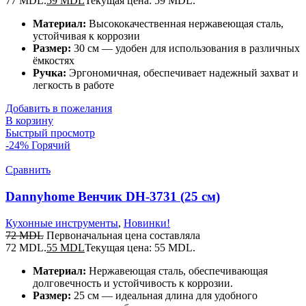
77 MDL.
59
MDL
Текущая цена: 59 MDL.
Материал:
Высококачественная нержавеющая сталь,
устойчивая к коррозии
Размер:
30 см — удобен для использования в различных
ёмкостях
Ручка:
Эргономичная, обеспечивает надежный захват и
легкость в работе
Добавить в пожелания
В корзину
Быстрый просмотр
-24%
Горячий
Сравнить
Dannyhome Венчик DH-3731 (25 см)
Кухонные инструменты
,
Новинки!
72
MDL
Первоначальная цена составляла
72 MDL.
55
MDL
Текущая цена: 55 MDL.
Материал:
Нержавеющая сталь, обеспечивающая
долговечность и устойчивость к коррозии.
Размер:
25 см — идеальная длина для удобного