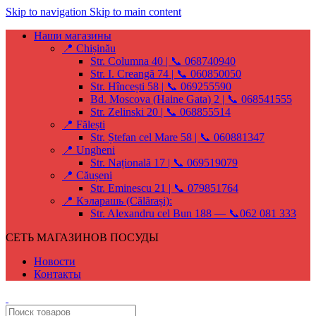
Skip to navigation
Skip to main content
Наши магазины
📍 Chișinău
Str. Columna 40 | 📞 068740940
Str. I. Creangă 74 | 📞 060850050
Str. Hîncești 58 | 📞 069255590
Bd. Moscova (Haine Gata) 2 | 📞 068541555
Str. Zelinski 20 | 📞 068855514
📍 Fălești
Str. Ștefan cel Mare 58 | 📞 060881347
📍 Ungheni
Str. Națională 17 | 📞 069519079
📍 Căușeni
Str. Eminescu 21 | 📞 079851764
📍 Кэларашь (Călărași):
Str. Alexandru cel Bun 188 — 📞062 081 333
СЕТЬ МАГАЗИНОВ ПОСУДЫ
Новости
Контакты