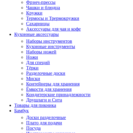
Фрэнч-прессы
Чашки и блюдца
Кружки
Термосы и Трермокружки
Сахарницы
Аксессуары для чая и кофе
Кухонные аксессуары
Наборы инструментов
Кухонные инструменты
Наборы ножей
Ножи
Для специй
Тёрки
Разделочные доски
Миски
Контейнеры для хранения
Ёмкости для хранения
Кондитерские принадлежности
Друшлаги и Сита
Товары для пикника
Бамбук
Доски разделочные
Плато для подачи
Посуда