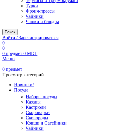
Термосы и Трермокружки
Турки
Фрэнч-прессы
Чайники
Чашки и блюдца
Поиск
Войти / Зарегистрироваться
0
0
0
предмет
0
MDL
Меню
0
предмет
Просмотр категорий
Новинки!
Посуда
Наборы посуды
Казаны
Кастрюли
Скороварки
Сковороды
Ковши и Сатейники
Чайники