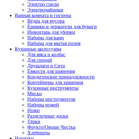
Электро грили
Электрочайники
Ванная комната и гигиена
Вёдра для мусора
Ёршики и держатели для бумаги
Инвентарь для уборки
Наборы для ванн
Наборы для мытья полов
Кухонные аксессуары
Для мяса и колбас
Для специй
Друшлаги и Сита
Ёмкости для хранения
Кондитерские принадлежности
Контейнеры для хранения
Кухонные инструменты
Миски
Наборы инструментов
Наборы ножей
Ножи
Разделочные доски
Тёрки
Фрукто/Овоще Чистка
Хлебницы
Напитки