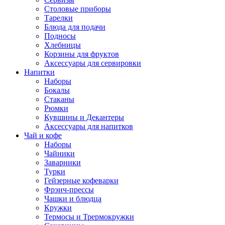
Столовые приборы
Тарелки
Блюда для подачи
Подносы
Хлебницы
Корзины для фруктов
Аксессуары для сервировки
Напитки
Наборы
Бокалы
Стаканы
Рюмки
Кувшины и Декантеры
Аксессуары для напитков
Чай и кофе
Наборы
Чайники
Заварники
Турки
Гейзерные кофеварки
Фрэнч-прессы
Чашки и блюдца
Кружки
Термосы и Трермокружки