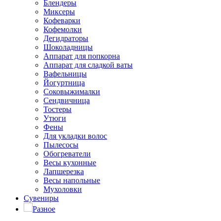
Блендеры
Миксеры
Кофеварки
Кофемолки
Дегидраторы
Шоколадницы
Аппарат для попкорна
Аппарат для сладкой ваты
Вафельницы
Йогуртница
Соковыжималки
Сендвичница
Тостеры
Утюги
Фены
Для укладки волос
Пылесосы
Обогреватели
Весы кухонные
Лапшерезка
Весы напольные
Мухоловки
Сувениры
Разное