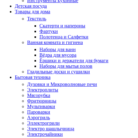
Инструменты кухонные
Детская посуда
Товары для дома
Текстиль
Скатерти и напероны
Фартуки
Полотенца и Салфетки
Ванная комната и гигиена
Наборы для ванн
Вёдра для мусора
Ёршики и держатели для бумаги
Наборы для мытья полов
Гладильные доски и сушилки
Бытовая техника
Духовки и Микроволновые печи
Электроплиты
Мясорубка
Фритюрницы
Мультиварки
Пароварки
Аэрогриль
Эллектрогрили
Электро шашлычница
Электрочайники