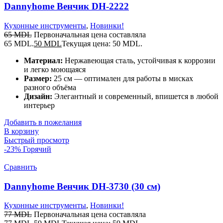
Dannyhome Венчик DH-2222
Кухонные инструменты
,
Новинки!
65
MDL
Первоначальная цена составляла
65 MDL.
50
MDL
Текущая цена: 50 MDL.
Материал:
Нержавеющая сталь, устойчивая к коррозии
и легко моющаяся
Размер:
25 см — оптимален для работы в мисках
разного объёма
Дизайн:
Элегантный и современный, впишется в любой
интерьер
Добавить в пожелания
В корзину
Быстрый просмотр
-23%
Горячий
Сравнить
Dannyhome Венчик DH-3730 (30 см)
Кухонные инструменты
,
Новинки!
77
MDL
Первоначальная цена составляла