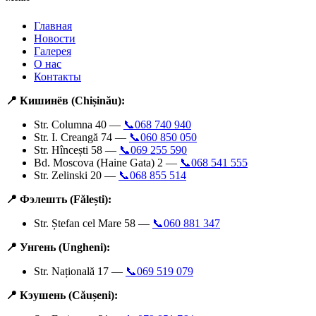
Главная
Новости
Галерея
О нас
Контакты
📍 Кишинёв (Chișinău):
Str. Columna 40 —
📞068 740 940
Str. I. Creangă 74 —
📞060 850 050
Str. Hîncești 58 —
📞069 255 590
Bd. Moscova (Haine Gata) 2 —
📞068 541 555
Str. Zelinski 20 —
📞068 855 514
📍 Фэлешть (Fălești):
Str. Ștefan cel Mare 58 —
📞060 881 347
📍 Унгень (Ungheni):
Str. Națională 17 —
📞069 519 079
📍 Кэушень (Căușeni):