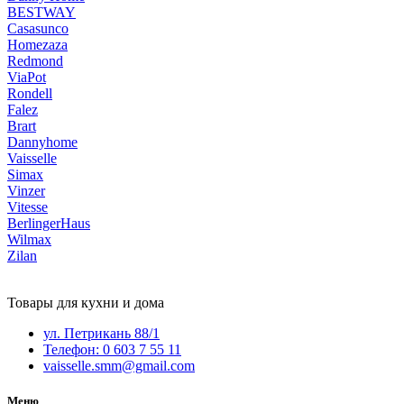
BESTWAY
Casasunco
Homezaza
Redmond
ViaPot
Rondell
Falez
Brart
Dannyhome
Vaisselle
Simax
Vinzer
Vitesse
BerlingerHaus
Wilmax
Zilan
Товары для кухни и дома
ул. Петрикань 88/1
Телефон: 0 603 7 55 11
vaisselle.smm@gmail.com
Меню