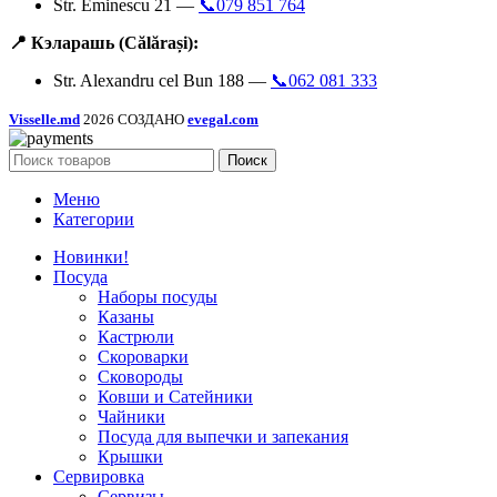
Str. Eminescu 21 —
📞079 851 764
📍 Кэларашь (Călărași):
Str. Alexandru cel Bun 188 —
📞062 081 333
Visselle.md
2026 СОЗДАНО
evegal.com
Поиск
Меню
Категории
Новинки!
Посуда
Наборы посуды
Казаны
Кастрюли
Скороварки
Сковороды
Ковши и Сатейники
Чайники
Посуда для выпечки и запекания
Крышки
Сервировка
Сервизы