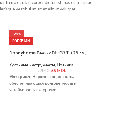
imentum a et ullamcorper dictumst mus et tristique
erisque vestibulum amet elit ut volutpat.
-24%
-24%
ГОРЯЧИЙ
ГОРЯЧИЙ
Dannyhome Венчик DH-3731 (25 см)
Кухонные инструменты
,
Новинки!
55
MDL
72
MDL
Материал:
Нержавеющая сталь,
обеспечивающая долговечность и
устойчивость к коррозии.
Размер:
25 см — идеальная длина для
удобного использования и взбивания
ингредиентов.
Силиконовая ручка:
Эргономичная ручка,
приятная на ощупь, обеспечивает комфорт
при работе.
Dannyhome Вен