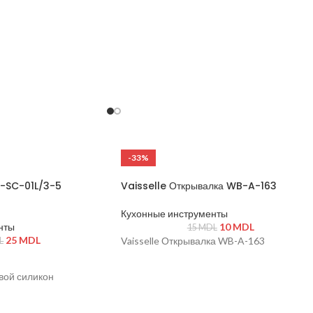
-33%
B-SC-01L/3-5
Vaisselle Открывалка WB-A-163
Кухонные инструменты
нты
10
MDL
15
MDL
25
MDL
Vaisselle Открывалка WB-A-163
L
вой силикон
 и антипригарные