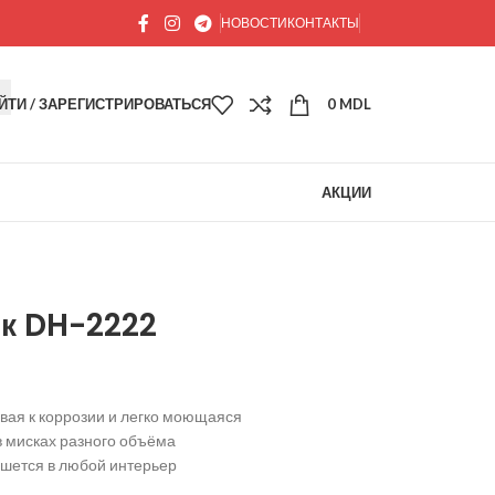
НОВОСТИ
КОНТАКТЫ
ЙТИ / ЗАРЕГИСТРИРОВАТЬСЯ
0
MDL
АКЦИИ
к DH-2222
вая к коррозии и легко моющаяся
в мисках разного объёма
шется в любой интерьер