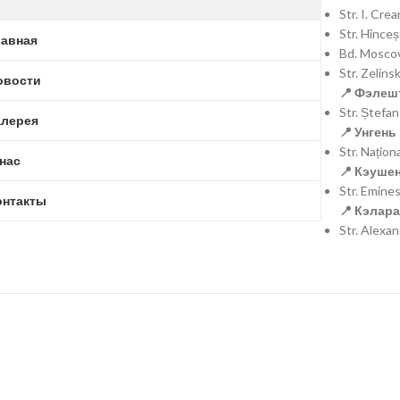
Str. I. Cr
Str. Hînce
лавная
Bd. Moscov
Str. Zelins
овости
📍 Фэлешт
Str. Ștefa
алерея
📍 Унгень 
Str. Națio
 нас
📍 Кэушен
Str. Emine
онтакты
📍 Кэлара
Str. Alexa