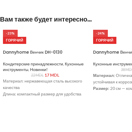
Вам также будет интересно…
-23%
-24%
ГОРЯЧИЙ
ГОРЯЧИЙ
Dannyhome Венчик DH-0130
Dannyhome Венчик
Кондитерские принадлежности
,
Кухонные
Кухонные инструме
инструменты
,
Новинки!
38
MD
17
MDL
Материал:
Отлична
22
MDL
Материал: нержавеющая сталь высокого
устойчивая к коррози
качества
Размер:
20 см — ко
Длина: компактный размер для удобства
для повседневного 
хранения
Дизайн:
Минималис
Назначение: взбивание яиц, сливок, соусов
эргономичный, подх
Уход: подходит для мытья в
посудомоечной машине