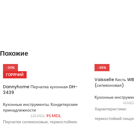
Похожие
-30%
-38%
ГОРЯЧИЙ
Vaisselle Кисть W
(силиконовая)
Dannyhome Перчатка кухонная DH-
3439
Кухонные инструме
40
MD
Кухонные инструменты
,
Кондитерские
Характеристики:
принадлежности
95
MDL
135
MDL
термостойкий пище
Перчатки силиконовые, термостойкие.
не царапает посуду