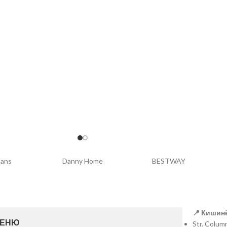
чка с отверстием для
одит для посудомоечной
случайный
dell
Falez
Brart
📍 Кишинё
ЕНЮ
Str. Colu