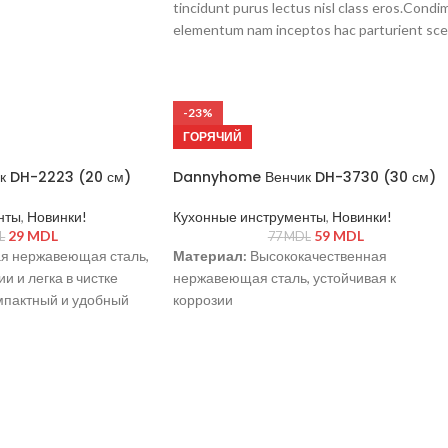
tincidunt purus lectus nisl class eros.Cond
elementum nam inceptos hac parturient scel
-23%
ГОРЯЧИЙ
 DH-2223 (20 см)
Dannyhome Венчик DH-3730 (30 см)
нты
,
Новинки!
Кухонные инструменты
,
Новинки!
29
MDL
59
MDL
L
77
MDL
я нержавеющая сталь,
Материал:
Высококачественная
и и легка в чистке
нержавеющая сталь, устойчивая к
мпактный и удобный
коррозии
использования
Размер:
30 см — удобен для
тичный и
использования в различных ёмкостях
одит для любой кухни
Ручка:
Эргономичная, обеспечивает
надежный захват и легкость в работе