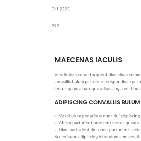
DH-2222
999
MAECENAS IACULIS
Vestibulum curae torquent diam diam commo
convallis bulum parturient suspendisse partu
lectus quam a natoque adipiscing a vestibul
ADIPISCING CONVALLIS BULUM
Vestibulum penatibus nunc dui adipiscing 
Abitur parturient praesent lectus quam a
Diam parturient dictumst parturient scele
Scelerisque adipiscing bibendum sem vestibul