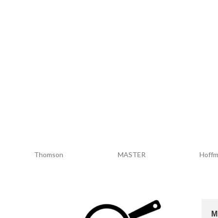
покрытия
удобная длинная ру
подвешивания
легко моется, подх
машины
цвет поставляется
Redmond
ViaPot
Ron
М