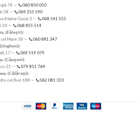
eangă 74 —
📞060 850 050
ști 58 —
📞069 255 590
a (Haine Gata) 2 —
📞068 541 555
ki 20 —
📞068 855 514
ь (Fălești):
n cel Mare 58 —
📞060 881 347
(Ungheni):
nală 17 —
📞069 519 079
ь (Căușeni):
scu 21 —
📞079 851 764
шь (Călărași):
ndru cel Bun 188 —
📞062 081 333