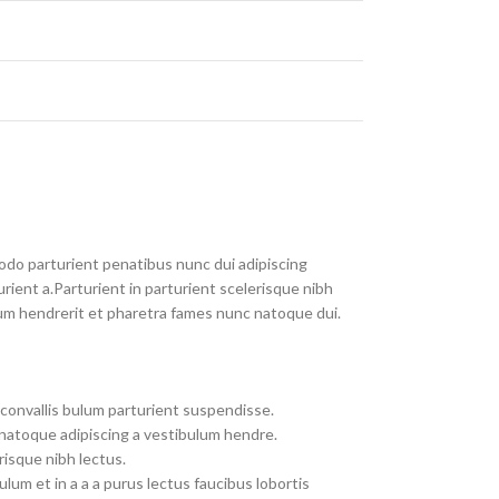
do parturient penatibus nunc dui adipiscing
rient a.Parturient in parturient scelerisque nibh
um hendrerit et pharetra fames nunc natoque dui.
convallis bulum parturient suspendisse.
 natoque adipiscing a vestibulum hendre.
risque nibh lectus.
um et in a a a purus lectus faucibus lobortis