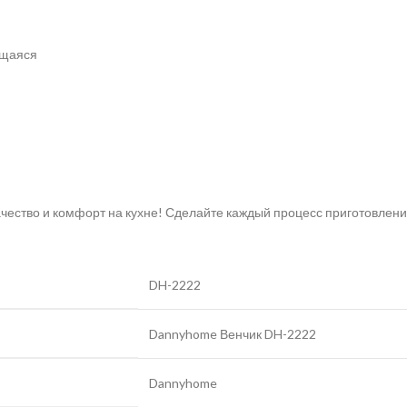
ющаяся
и
ачество и комфорт на кухне! Сделайте каждый процесс приготовлен
DH-2222
Dannyhome Венчик DH-2222
Dannyhome