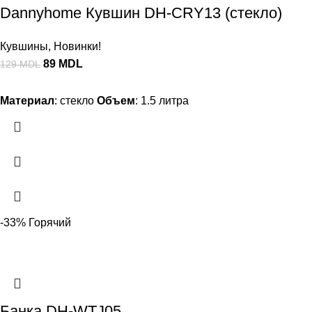
Dannyhome Кувшин DH-CRY13 (стекло)
Кувшины
,
Новинки!
89
MDL
129
MDL
Материал
: стекло
Объем
: 1.5 литра
-33%
Горячий
Банка DH-WTJ05