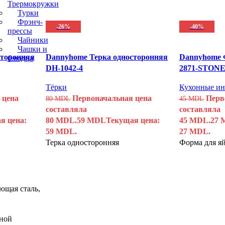
Трермокружки
Турки
Фрэнч-
-26%
-40%
прессы
Чайники
Чашки и
сторонняя
Dannyhome Терка односторонняя
Dannyhome 
блюдца
DH-1042-4
2871-STON
Тёрки
Кухонные ин
 цена
Первоначальная цена
Перв
80
MDL
45
MDL
составляла
составляла
я цена:
80 MDL.
59
MDL
Текущая цена:
45 MDL.
27
59 MDL.
27 MDL.
Терка односторонняя
Форма для я
ющая сталь,
ьной