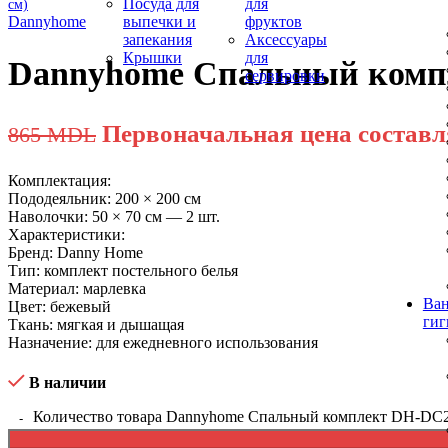
Посуда для
для
Dannyhome
выпечки и
фруктов
запекания
Аксессуары
Крышки
для
Dannyhome Спальный компле
сервировки
Первоначальная цена состав
865
MDL
Комплектация:
Пододеяльник: 200 × 200 см
Наволочки: 50 × 70 см — 2 шт.
Характеристики:
Бренд: Danny Home
Тип: комплект постельного белья
Материал: марлевка
Ван
Цвет: бежевый
гиг
Ткань: мягкая и дышащая
Назначение: для ежедневного использования
В наличии
Количество товара Dannyhome Спальный комплект DH-DC29-