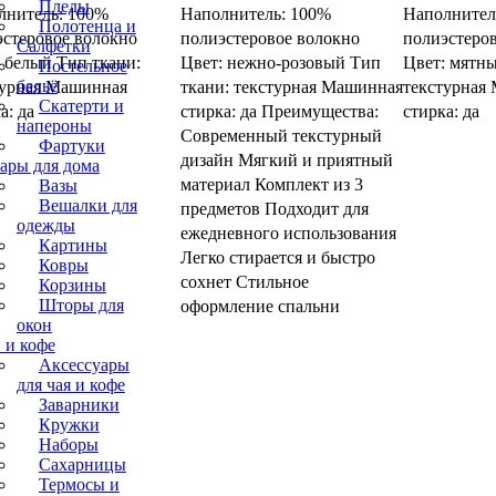
Пледы
лнитель: 100%
Наполнитель: 100%
Наполнител
Полотенца и
эстеровое волокно
полиэстеровое волокно
полиэстеро
Салфетки
 белый Тип ткани:
Цвет: нежно-розовый Тип
Цвет: мятны
Постельное
бельё
турная Машинная
ткани: текстурная Машинная
текстурная
Скатерти и
а: да
стирка: да Преимущества:
стирка: да
напероны
Современный текстурный
Фартуки
дизайн Мягкий и приятный
ары для дома
материал Комплект из 3
Вазы
Вешалки для
предметов Подходит для
одежды
ежедневного использования
Картины
Легко стирается и быстро
Ковры
сохнет Стильное
Корзины
Шторы для
оформление спальни
окон
 и кофе
Аксессуары
для чая и кофе
Заварники
Кружки
Наборы
Сахарницы
Термосы и