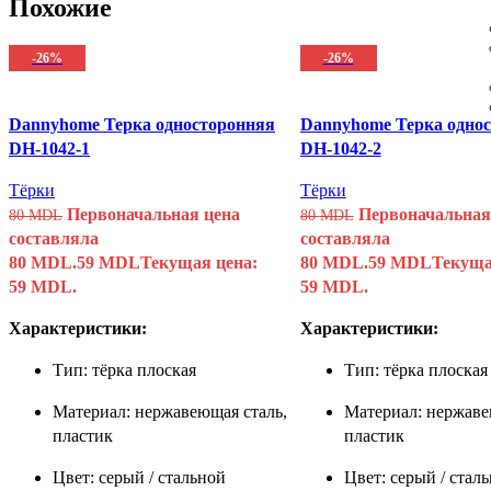
Похожие
-26%
-26%
Dannyhome Терка односторонняя
Dannyhome Терка одно
DH-1042-1
DH-1042-2
Тёрки
Тёрки
Первоначальная цена
Первоначальная
80
MDL
80
MDL
составляла
составляла
80 MDL.
59
MDL
Текущая цена:
80 MDL.
59
MDL
Текуща
59 MDL.
59 MDL.
Характеристики:
Характеристики:
Тип: тёрка плоская
Тип: тёрка плоская
Материал: нержавеющая сталь,
Материал: нержаве
пластик
пластик
Цвет: серый / стальной
Цвет: серый / стал