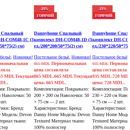
-23%
-23%
ГОРЯЧИЙ
ГОРЯЧИЙ
 Спальный
Dannyhome Спальный
Dannyhome Спал
DH-COM48-1C (3
комплект DH-COM48-1D (3
комплект DH-CO
50*75(2) см)
ед./200*200/50*75(2) см)
ед./230*220/50*75(
бельё
,
Новинки!
Постельное бельё
,
Новинки!
Постельное бельё
,
рвоначальная
Первоначальная
Первонач
865
MDL
935
MDL
вляла
цена составляла
цена составляла
65
MDL
Текущая
865 MDL.
665
MDL
Текущая
935 MDL.
720
MD
MDL.
цена: 665 MDL.
цена: 720 MDL.
ия: Покрывало:
Комплектация: Покрывало:
Комплектация: По
м Наволочки: 50
200 × 200 см Наволочки: 50
230 × 220 см Наво
 шт.
× 75 см — 2 шт.
× 75 см — 2 шт.
ики: Бренд:
Характеристики: Бренд:
Характеристики: Б
 Модель: Devon
Danny Home Модель: Devon
Danny Home Модел
териал ткани:
Textured Материал ткани:
Textured Материал
стер
100% полиэстер
100% полиэстер