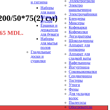
Эллектрогрили
и гигиена
Электро
Наборы
шашлычница
для ванн
Электрочайники
0/50*75(2) см)
Вёдра для
Блендеры
мусора
Миксеры
Ёршики и
Кофеварки
держатели
665 MDL.
Кофемолки
для бумаги
Дегидраторы
Наборы
Шоколадницы
для мытья
Аппарат для
полов
попкорна
Гладильные
Аппарат для
доски и
сладкой ваты
сушилки
Вафельницы
Йогуртница
Соковыжималки
Сендвичница
Тостеры
Утюги
Фены
Для укладки
волос
Пылесосы
Обогреватели