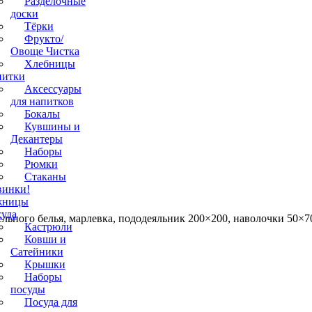
Разделочные
доски
Тёрки
Фрукто/
Овоще Чистка
Хлебницы
питки
Аксессуары
для напитков
Бокалы
Кувшины и
Декантеры
Наборы
Рюмки
Стаканы
винки!
жницы
уда
льного белья, марлевка, пододеяльник 200×200, наволочки 50×7
Кастрюли
Ковши и
Сатейники
Крышки
Наборы
посуды
Посуда для