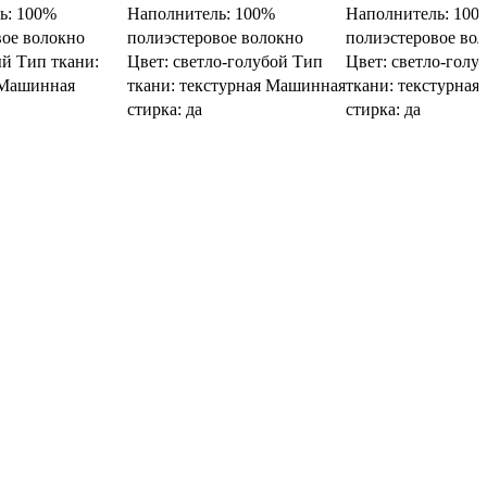
ь: 100%
Наполнитель: 100%
Наполнитель: 100
вое волокно
полиэстеровое волокно
полиэстеровое во
й Тип ткани:
Цвет: светло-голубой Тип
Цвет: светло-голу
 Машинная
ткани: текстурная Машинная
ткани: текстурна
стирка: да
стирка: да