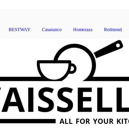
BerlingerHaus
Wilmax
Zilan