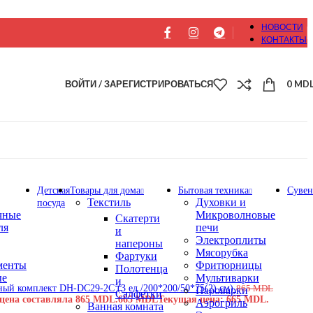
НОВОСТИ
КОНТАКТЫ
ВОЙТИ / ЗАРЕГИСТРИРОВАТЬСЯ
0
MD
Детская
Товары для дома
Бытовая техника
Суве
Текстиль
Духовки и
посуда
чные
Микроволновые
Скатерти
ля
печи
и
Электроплиты
напероны
Мясорубка
Фартуки
менты
Фритюрницы
Полотенца
ые
Мультиварки
и
ый комплект DH-DC29-2C (3 ед./200*200/50*75(2) см)
865
MDL
Пароварки
Салфетки
цена составляла 865 MDL.
665
MDL
Текущая цена: 665 MDL.
Аэрогриль
Ванная комната