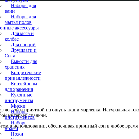
Наборы для
ванн
Наборы для
мытья полов
онные аксессуары
Для мяса и
колбас
Для специй
Друшлаги и
Сита
Ёмкости для
хранения
Кондитерские
принадлежности
Контейнеры
для хранения
Кухонные
инструменты
Миски
з легкой и приятной на ощупь ткани марлевка. Натуральная те
Наборы
бой интерьер спальни.
инструментов
Наборы
том в использовании, обеспечивая приятный сон в любое время 
ножей
Ножи