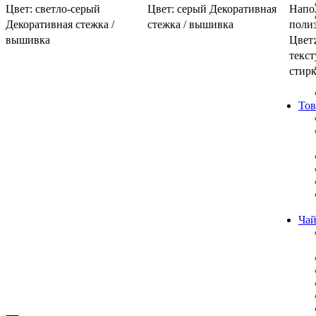
Цвет: светло-серый
Цвет: серый Декоративная
Напо
Декоративная стежка /
стежка / вышивка
поли
вышивка
Цвет:
текс
стирк
Тов
Чай