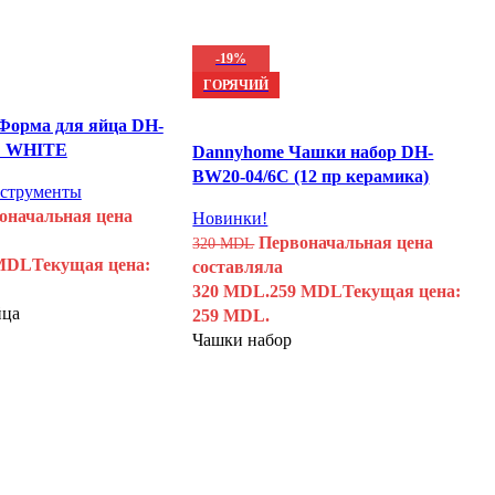
-19%
ГОРЯЧИЙ
Форма для яйца DH-
E WHITE
Dannyhome Чашки набор DH-
BW20-04/6C (12 пр керамика)
струменты
оначальная цена
Новинки!
Первоначальная цена
320
MDL
MDL
Текущая цена:
составляла
320 MDL.
259
MDL
Текущая цена:
йца
259 MDL.
Чашки набор