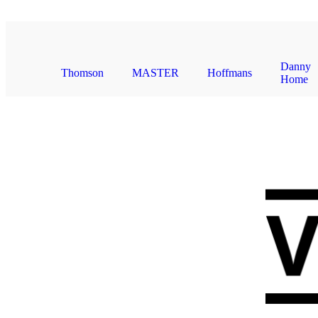
Dannyhome
Vaisselle
Simax
Vinzer
Vitesse