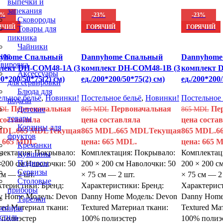
выпечки и
запекания
3%
-23%
-23%
Сковороды
ЯЧИЙ
ГОРЯЧИЙ
ГОРЯЧИЙ
Товары для
пикника
Чайники
ное
yhome Спальный
Dannyhome Спальный
Dannyhome
вировка
лект DH-COM48-1A (3
комплект DH-COM48-1B (3
комплект 
Аксессуары
00*200/50*75(2) см)
ед./200*200/50*75(2) см)
ед./200*200/
для сервировки
Блюда для
льное бельё
,
Новинки!
Постельное бельё
,
Новинки!
Постельное 
подачи
Первоначальная
Первоначальная
Пе
Детские
DL
865
MDL
865
MDL
товары
 составляла
цена составляла
цена соста
Корзины для
MDL.
665
MDL
Текущая
865 MDL.
665
MDL
Текущая
865 MDL.
6
фруктов
: 665 MDL.
цена: 665 MDL.
цена: 665 
Креманки
лектация: Покрывало:
Комплектация: Покрывало:
Комплектац
Кувшины
Подносы
 200 см Наволочки: 50
200 × 200 см Наволочки: 50
200 × 200 с
Сервизы
см — 2 шт.
× 75 см — 2 шт.
× 75 см — 2
Столовые
теристики: Бренд:
Характеристики: Бренд:
Характерист
приборы
y Home Модель: Devon
Danny Home Модель: Devon
Danny Home
Тарелки
red Материал ткани:
Textured Материал ткани:
Textured Ма
вениры
стиль
 полиэстер
100% полиэстер
100% полиэ