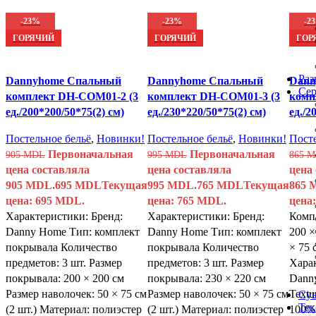
-23%
-23%
-2
ГОРЯЧИЙ
ГОРЯЧИЙ
ГОР
Раз
Dannyhome Спальный
Dannyhome Спальный
Dann
Сер
комплект DH-COM01-2 (3
комплект DH-COM01-3 (3
комп
ед./200*200/50*75(2) см)
ед./230*220/50*75(2) см)
ед./2
Постельное бельё
,
Новинки!
Постельное бельё
,
Новинки!
Посте
Первоначальная
Первоначальная
905
MDL
995
MDL
865
M
цена составляла
цена составляла
цена
905 MDL.
695
MDL
Текущая
995 MDL.
765
MDL
Текущая
865 
цена: 695 MDL.
цена: 765 MDL.
цена
Характеристики: Бренд:
Характеристики: Бренд:
Комп
Danny Home Тип: комплект
Danny Home Тип: комплект
200 ×
покрывала Количество
покрывала Количество
× 75 
предметов: 3 шт. Размер
предметов: 3 шт. Размер
Харак
покрывала: 200 × 200 см
покрывала: 230 × 220 см
Dann
Размер наволочек: 50 × 75 см
Размер наволочек: 50 × 75 см
Textu
Су
Тек
(2 шт.) Материал: полиэстер
(2 шт.) Материал: полиэстер
100%