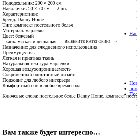
Пододеяльник: 200 × 200 см
Наволочки: 50 × 70 см — 2 шт.
Характеристики:
Бренд: Danny Home
Тип: комплект постельного белья
Материал: марлевка
На
Цвет: бежевый
Ткань: мягкая и дышащая
ВЫБЕРИТЕ КАТЕГОРИЮ
Назначение: для ежедневного использования
Преимущества:
Легкая и приятная ткань
Натуральная текстура марлевки
Хорошая воздухопроницаемость
Современный однотонный дизайн
Подходит для любого интерьера
Но
Комфортный сон в любое время года
но
Пос
Ключевые слова: постельное белье Danny Home, комплект посте
Вам также будет интересно…