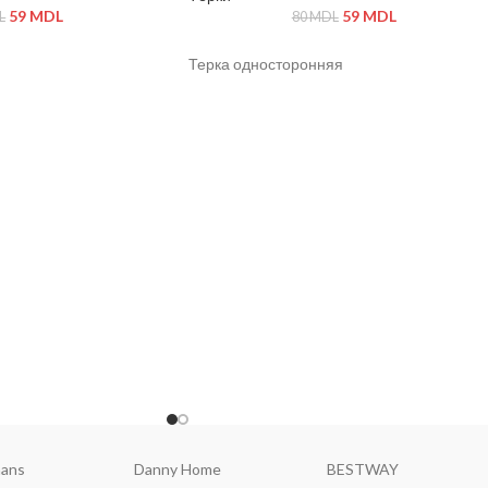
59
MDL
59
MDL
L
80
MDL
Терка односторонняя
щая сталь, пластик
ной
ell
Falez
Brart