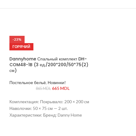
-23%
-23%
ГОРЯЧИЙ
ГОРЯЧИЙ
Dannyhome Спальный комплект DH-
COM48-1B (3 ед./200*200/50*75(2)
см)
Постельное бельё
,
Новинки!
665
MDL
865
MDL
Комплектация: Покрывало: 200 × 200 см
Наволочки: 50 × 75 см — 2 шт.
Характеристики: Бренд: Danny Home
Модель: Devon Textured Материал ткани:
100% полиэстер Наполнитель: 100%
полиэстеровое волокно Цвет: нежно-