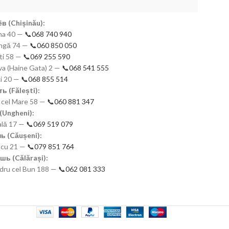
в (Chișinău):
mna 40 —
📞068 740 940
eangă 74 —
📞060 850 050
ști 58 —
📞069 255 590
a (Haine Gata) 2 —
📞068 541 555
ki 20 —
📞068 855 514
ь (Fălești):
n cel Mare 58 —
📞060 881 347
(Ungheni):
nală 17 —
📞069 519 079
ь (Căușeni):
scu 21 —
📞079 851 764
шь (Călărași):
ndru cel Bun 188 —
📞062 081 333