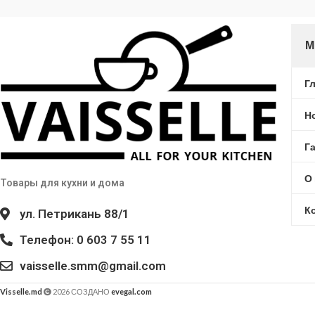
М
Г
Н
Г
О
Товары для кухни и дома
К
ул. Петрикань 88/1
Телефон: 0 603 7 55 11
vaisselle.smm@gmail.com
Visselle.md
2026 СОЗДАНО
evegal.com