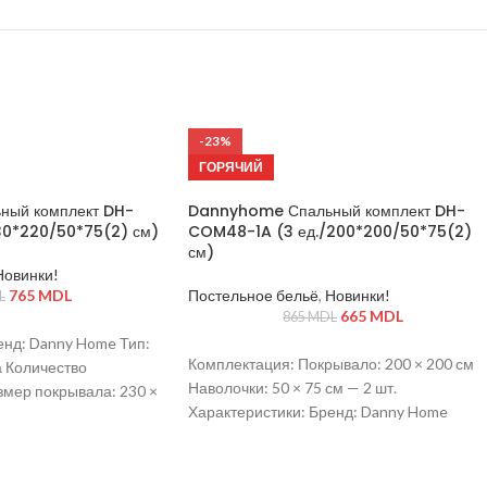
-23%
ГОРЯЧИЙ
ый комплект DH-
Dannyhome Спальный комплект DH-
30*220/50*75(2) см)
COM48-1A (3 ед./200*200/50*75(2)
см)
Новинки!
765
MDL
Постельное бельё
,
Новинки!
L
665
MDL
865
MDL
енд: Danny Home Тип:
Комплектация: Покрывало: 200 × 200 см
 Количество
Наволочки: 50 × 75 см — 2 шт.
змер покрывала: 230 ×
Характеристики: Бренд: Danny Home
чек: 50 × 75 см (2 шт.)
Модель: Devon Textured Материал ткани:
р Цвет: серый
100% полиэстер Наполнитель: 100%
а / вышивка
полиэстеровое волокно Цвет: белый Тип