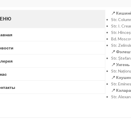
📍 Кишинё
ЕНЮ
Str. Colu
Str. I. Cr
Str. Hînce
лавная
Bd. Moscov
Str. Zelins
овости
📍 Фэлешт
Str. Ștefa
алерея
📍 Унгень 
Str. Națio
 нас
📍 Кэушен
Str. Emine
онтакты
📍 Кэлара
Str. Alexa