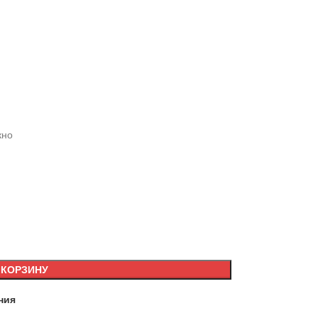
кно
 КОРЗИНУ
ния