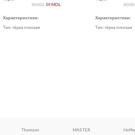
59
MDL
80
MDL
80
MD
Характеристики:
Характеристики:
Тип: тёрка плоская
Тип: тёрка плоская
Материал: нержавеющая сталь, пластик
Материал: нержавею
Цвет: серый / стальной
Цвет: серый / сталь
Redmond
ViaPot
Rond