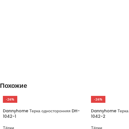
Похожие
-26%
-26%
Dannyhome Терка односторонняя DH-
Dannyhome Терка 
1042-1
1042-2
Тёрки
Тёрки