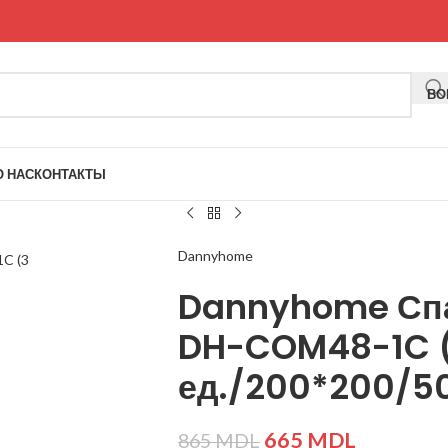
ВО
О НАС
КОНТАКТЫ
ие
Dannyhome
Dannyhome Сп
DH-COM48-1C 
ед./200*200/50
665
MDL
865
MDL