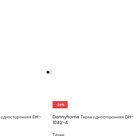
ткани: текстурная Машинная стирка: да
-26%
односторонняя DH-
Dannyhome Терка односторонняя DH-
1042-4
Тёрки