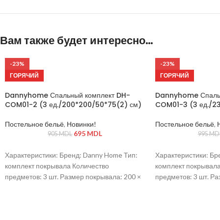
Вам также будет интересно…
-23%
-23%
ГОРЯЧИЙ
ГОРЯЧИЙ
Dannyhome Спальный комплект DH-
Dannyhome Спальн
COM01-2 (3 ед./200*200/50*75(2) см)
COM01-3 (3 ед./2
Постельное бельё
,
Новинки!
Постельное бельё
,
695
MDL
905
MDL
995
MD
Характеристики: Бренд: Danny Home Тип:
Характеристики: Бр
комплект покрывала Количество
комплект покрывала
предметов: 3 шт. Размер покрывала: 200 ×
предметов: 3 шт. Ра
200 см Размер наволочек: 50 × 75 см (2 шт.)
220 см Размер наволо
Материал: полиэстер Цвет: светло-серый
Материал: полиэсте
Декоративная стежка / вышивка
Декоративная стежк