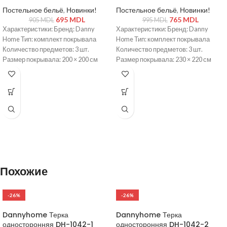
Постельное бельё
,
Новинки!
Постельное бельё
,
Новинки!
695
MDL
765
MDL
905
MDL
995
MDL
Характеристики: Бренд: Danny
Характеристики: Бренд: Danny
Home Тип: комплект покрывала
Home Тип: комплект покрывала
Количество предметов: 3 шт.
Количество предметов: 3 шт.
Размер покрывала: 200 × 200 см
Размер покрывала: 230 × 220 см
Размер наволочек: 50 × 75 см (2 шт.)
Размер наволочек: 50 × 75 см (2 шт.)
Материал: полиэстер Цвет: светло-
Материал: полиэстер Цвет: серый
серый Декоративная стежка /
Декоративная стежка / вышивка
вышивка
Похожие
-26%
-26%
Dannyhome Терка
Dannyhome Терка
односторонняя DH-1042-1
односторонняя DH-1042-2