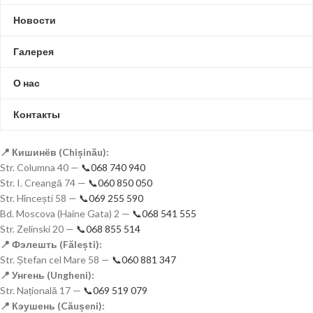
Новости
Галерея
О нас
Контакты
📍 Кишинёв (Chișinău):
Str. Columna 40 —
📞068 740 940
Str. I. Creangă 74 —
📞060 850 050
Str. Hîncești 58 —
📞069 255 590
Bd. Moscova (Haine Gata) 2 —
📞068 541 555
Str. Zelinski 20 —
📞068 855 514
📍 Фэлешть (Fălești):
Str. Ștefan cel Mare 58 —
📞060 881 347
📍 Унгень (Ungheni):
Str. Națională 17 —
📞069 519 079
📍 Кэушень (Căușeni):