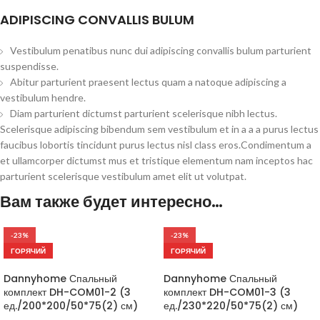
ADIPISCING CONVALLIS BULUM
Vestibulum penatibus nunc dui adipiscing convallis bulum parturient
suspendisse.
Abitur parturient praesent lectus quam a natoque adipiscing a
vestibulum hendre.
Diam parturient dictumst parturient scelerisque nibh lectus.
Scelerisque adipiscing bibendum sem vestibulum et in a a a purus lectus
faucibus lobortis tincidunt purus lectus nisl class eros.Condimentum a
et ullamcorper dictumst mus et tristique elementum nam inceptos hac
parturient scelerisque vestibulum amet elit ut volutpat.
Вам также будет интересно…
-23%
-23%
ГОРЯЧИЙ
ГОРЯЧИЙ
Dannyhome Спальный
Dannyhome Спальный
комплект DH-COM01-2 (3
комплект DH-COM01-3 (3
ед./200*200/50*75(2) см)
ед./230*220/50*75(2) см)