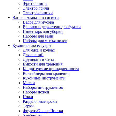
Фритюрницы
Электро грили
Электрочайники
Ванная комната и гигиена
Вёдра для мусора
Ёршики и держатели для бумаги
Инвентарь для уборки
Наборы для ванн
Наборы для мытья полов
Кухонные аксессуары
Для мяса и колбас
Для специй
Друшлаги и Сита
Ёмкости для хранения
Кондитерские принадлежности
Контейнеры для хранения
Кухонные инструменты
Миски
Наборы инструментов
Наборы ножей
Ножи
Разделочные доски
Тёрки
Фрукто/Овоще Чистка
Хлебницы