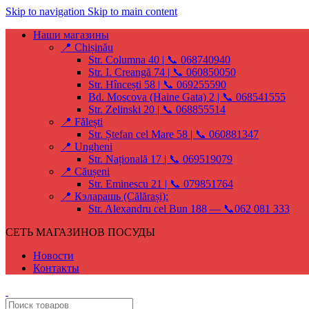
Skip to navigation
Skip to main content
Наши магазины
📍 Chișinău
Str. Columna 40 | 📞 068740940
Str. I. Creangă 74 | 📞 060850050
Str. Hîncești 58 | 📞 069255590
Bd. Moscova (Haine Gata) 2 | 📞 068541555
Str. Zelinski 20 | 📞 068855514
📍 Fălești
Str. Ștefan cel Mare 58 | 📞 060881347
📍 Ungheni
Str. Națională 17 | 📞 069519079
📍 Căușeni
Str. Eminescu 21 | 📞 079851764
📍 Кэларашь (Călărași):
Str. Alexandru cel Bun 188 — 📞062 081 333
СЕТЬ МАГАЗИНОВ ПОСУДЫ
Новости
Контакты