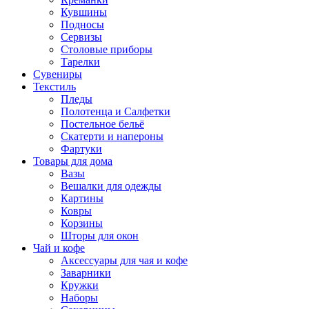
Кувшины
Подносы
Сервизы
Столовые приборы
Тарелки
Сувениры
Текстиль
Пледы
Полотенца и Салфетки
Постельное бельё
Скатерти и напероны
Фартуки
Товары для дома
Вазы
Вешалки для одежды
Картины
Ковры
Корзины
Шторы для окон
Чай и кофе
Аксессуары для чая и кофе
Заварники
Кружки
Наборы