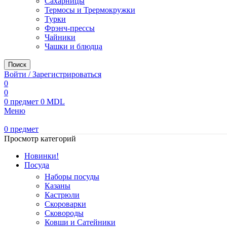
Сахарницы
Термосы и Трермокружки
Турки
Фрэнч-прессы
Чайники
Чашки и блюдца
Поиск
Войти / Зарегистрироваться
0
0
0
предмет
0
MDL
Меню
0
предмет
Просмотр категорий
Новинки!
Посуда
Наборы посуды
Казаны
Кастрюли
Скороварки
Сковороды
Ковши и Сатейники