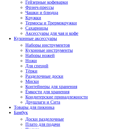
Гейзерные кофеварки
Фрэнч-прессы
Чашки и блюдца
Кружки
Термосы и Трермокружки
Сахарницы
Аксессуары для чая и кофе
Кухонные аксессуары
Наборы инструментов
Кухонные инструменты
Наборы ножей
Ножи
Для специй
Тёрки
Разделочные доски
Миски
Контейнеры для хранения
Ёмкости для хранения
Кондитерские принадлежности
Друшлаги и Сита
Товары для пикника
Бамбук
Доски разделочные
Плато для подачи