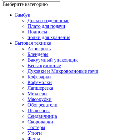
Выберите категорию
Бамбук
Доски разделочные
Плато для подачи
Подносы
полки для хранения
Бытовая техника
Аэрогриль
Блендеры
Вакуумный упаковщик
Весы кухонные
Духовки и Микроволновые печи
Кофеварки
Кофемолки
Лапшерезка
Миксеры
Мясорубки
Обогреватели
Пылесосы
Сендвичница
Скороварки
Тостеры
Утюги
Фены