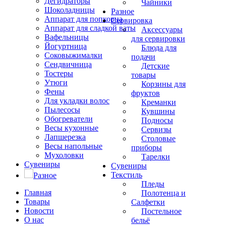
Дегидраторы
Чайники
Шоколадницы
Разное
Аппарат для попкорна
Сервировка
Аппарат для сладкой ваты
Аксессуары
Вафельницы
для сервировки
Йогуртница
Блюда для
Соковыжималки
подачи
Сендвичница
Детские
Тостеры
товары
Утюги
Корзины для
Фены
фруктов
Для укладки волос
Креманки
Пылесосы
Кувшины
Обогреватели
Подносы
Весы кухонные
Сервизы
Лапшерезка
Столовые
Весы напольные
приборы
Мухоловки
Тарелки
Сувениры
Сувениры
Текстиль
Разное
Пледы
Главная
Полотенца и
Товары
Салфетки
Новости
Постельное
О нас
бельё