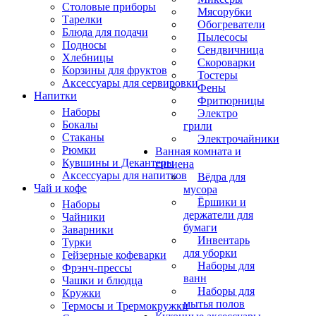
Столовые приборы
Мясорубки
Тарелки
Обогреватели
Блюда для подачи
Пылесосы
Подносы
Сендвичница
Хлебницы
Скороварки
Корзины для фруктов
Тостеры
Аксессуары для сервировки
Фены
Напитки
Фритюрницы
Наборы
Электро
Бокалы
грили
Стаканы
Электрочайники
Рюмки
Ванная комната и
Кувшины и Декантеры
гигиена
Аксессуары для напитков
Вёдра для
Чай и кофе
мусора
Ёршики и
Наборы
держатели для
Чайники
бумаги
Заварники
Инвентарь
Турки
для уборки
Гейзерные кофеварки
Наборы для
Фрэнч-прессы
ванн
Чашки и блюдца
Наборы для
Кружки
мытья полов
Термосы и Трермокружки