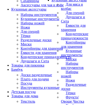
Кухонные аксессуары
Сахарницы
Для мяса и
Аксессуары для чая и кофе
колбас
Кухонные аксессуары
Для специй
Наборы инструментов
Друшлаги и
Кухонные инструменты
Сита
Наборы ножей
Ёмкости для
Ножи
хранения
Для специй
Кондитерские
Тёрки
принадлежности
Разделочные доски
Контейнеры
Миски
для хранения
Контейнеры для хранения
Кухонные
Ёмкости для хранения
инструменты
Кондитерские принадлежности
Миски
Друшлаги и Сита
Наборы
Товары для пикника
инструментов
Бамбук
Наборы
Доски разделочные
ножей
Плато для подачи
Ножи
Посуда
Разделочные
Инструменты кухонные
доски
Детская посуда
Тёрки
Товары для дома
Фрукто/
Текстиль
Овоще Чистка