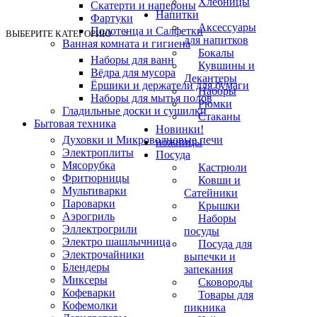
Хлебницы
Скатерти и напероны
Напитки
Фартуки
Аксессуары
Полотенца и Салфетки
ВЫБЕРИТЕ КАТЕГОРИЮ
для напитков
Ванная комната и гигиена
Бокалы
Наборы для ванн
Кувшины и
Вёдра для мусора
Декантеры
Ёршики и держатели для бумаги
Наборы
Наборы для мытья полов
Рюмки
Гладильные доски и сушилки
Стаканы
Бытовая техника
Новинки!
Духовки и Микроволновые печи
ножницы
Электроплиты
Посуда
Мясорубка
Кастрюли
Фритюрницы
Ковши и
Мультиварки
Сатейники
Пароварки
Крышки
Аэрогриль
Наборы
Эллектрогрили
посуды
Электро шашлычница
Посуда для
Электрочайники
выпечки и
Блендеры
запекания
Миксеры
Сковороды
Кофеварки
Товары для
Кофемолки
пикника