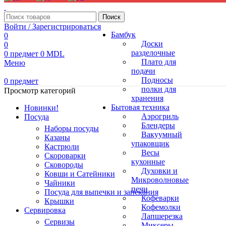
Поиск
Войти / Зарегистрироваться
Бамбук
0
Доски
0
разделочные
0
предмет
0
MDL
Плато для
Меню
подачи
Подносы
0
предмет
полки для
Просмотр категорий
хранения
Бытовая техника
Новинки!
Аэрогриль
Посуда
Блендеры
Наборы посуды
Вакуумный
Казаны
упаковщик
Кастрюли
Весы
Скороварки
кухонные
Сковороды
Духовки и
Ковши и Сатейники
Микроволновые
Чайники
печи
Посуда для выпечки и запекания
Кофеварки
Крышки
Кофемолки
Сервировка
Лапшерезка
Сервизы
Миксеры