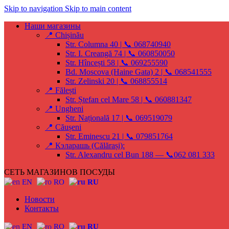
Skip to navigation
Skip to main content
Наши магазины
📍 Chișinău
Str. Columna 40 | 📞 068740940
Str. I. Creangă 74 | 📞 060850050
Str. Hîncești 58 | 📞 069255590
Bd. Moscova (Haine Gata) 2 | 📞 068541555
Str. Zelinski 20 | 📞 068855514
📍 Fălești
Str. Ștefan cel Mare 58 | 📞 060881347
📍 Ungheni
Str. Națională 17 | 📞 069519079
📍 Căușeni
Str. Eminescu 21 | 📞 079851764
📍 Кэларашь (Călărași):
Str. Alexandru cel Bun 188 — 📞062 081 333
СЕТЬ МАГАЗИНОВ ПОСУДЫ
EN
RO
RU
Новости
Контакты
EN
RO
RU