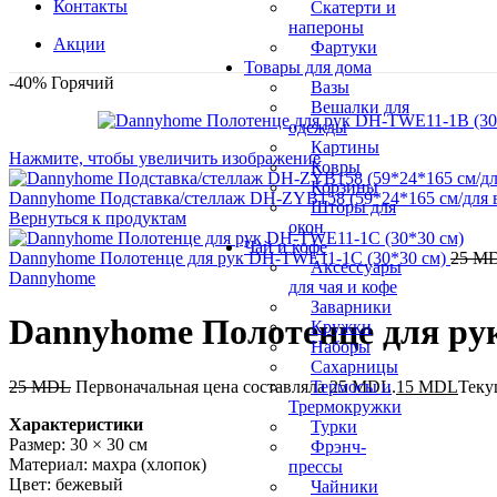
Контакты
Скатерти и
напероны
Акции
Фартуки
Товары для дома
-40%
Горячий
Вазы
Вешалки для
одежды
Картины
Нажмите, чтобы увеличить изображение
Ковры
Корзины
Dannyhome Подставка/стеллаж DH-ZYB158 (59*24*165 см/для
Шторы для
Вернуться к продуктам
окон
Чай и кофе
Dannyhome Полотенце для рук DH-TWE11-1C (30*30 см)
25
M
Аксессуары
Dannyhome
для чая и кофе
Заварники
Dannyhome Полотенце для ру
Кружки
Наборы
Сахарницы
25
MDL
Первоначальная цена составляла 25 MDL.
15
MDL
Теку
Термосы и
Трермокружки
Характеристики
Турки
Размер: 30 × 30 см
Фрэнч-
Материал: махра (хлопок)
прессы
Цвет: бежевый
Чайники