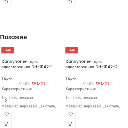
Похожие
-26%
-26%
Dannyhome Терка
Dannyhome Терка
односторонняя DH-1042-1
односторонняя DH-1042-2
Тёрки
Тёрки
59
MDL
59
MDL
80
MDL
80
MDL
Характеристики:
Характеристики:
Тип: тёрка плоская
Тип: тёрка плоская
Материал: нержавеющая сталь,
Материал: нержавеющая сталь,
пластик
пластик
Цвет: серый / стальной
Цвет: серый / стальной