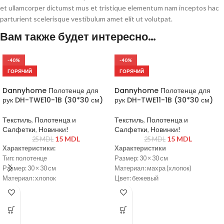
et ullamcorper dictumst mus et tristique elementum nam inceptos hac
parturient scelerisque vestibulum amet elit ut volutpat.
Вам также будет интересно…
-40%
-40%
ГОРЯЧИЙ
ГОРЯЧИЙ
Dannyhome Полотенце для
Dannyhome Полотенце для
рук DH-TWE10-1B (30*30 см)
рук DH-TWE11-1B (30*30 см)
Текстиль
,
Полотенца и
Текстиль
,
Полотенца и
Салфетки
,
Новинки!
Салфетки
,
Новинки!
15
MDL
15
MDL
25
MDL
25
MDL
Характеристики:
Характеристики
Тип: полотенце
Размер: 30 × 30 см
Размер: 30 × 30 см
Материал: махра (хлопок)
Материал: хлопок
Цвет: бежевый
Цвет: жёлтый
Тип: полотенце