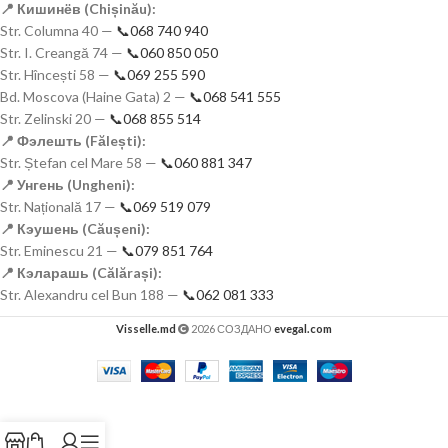
📍 Кишинёв (Chișinău):
Str. Columna 40 —
📞068 740 940
Str. I. Creangă 74 —
📞060 850 050
Str. Hîncești 58 —
📞069 255 590
Bd. Moscova (Haine Gata) 2 —
📞068 541 555
Str. Zelinski 20 —
📞068 855 514
📍 Фэлешть (Fălești):
Str. Ștefan cel Mare 58 —
📞060 881 347
📍 Унгень (Ungheni):
Str. Națională 17 —
📞069 519 079
📍 Кэушень (Căușeni):
Str. Eminescu 21 —
📞079 851 764
📍 Кэларашь (Călărași):
Str. Alexandru cel Bun 188 —
📞062 081 333
Visselle.md
2026 СОЗДАНО
evegal.com