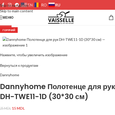
RU
EN
RO
Skip to navigation
Skip to main content
МЕНЮ
-40%
ГОРЯЧИЙ
Нажмите, чтобы увеличить изображение
Вернуться к продуктам
Dannyhome
Dannyhome Полотенце для рук
DH-TWE11-1D (30*30 см)
15
MDL
25
MDL