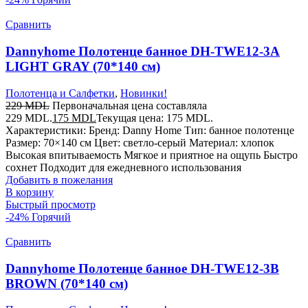
Сравнить
Dannyhome Полотенце банное DH-TWE12-3A
LIGHT GRAY (70*140 см)
Полотенца и Салфетки
,
Новинки!
229
MDL
Первоначальная цена составляла
229 MDL.
175
MDL
Текущая цена: 175 MDL.
Характеристики: Бренд: Danny Home Тип: банное полотенце
Размер: 70×140 см Цвет: светло-серый Материал: хлопок
Высокая впитываемость Мягкое и приятное на ощупь Быстро
сохнет Подходит для ежедневного использования
Добавить в пожелания
В корзину
Быстрый просмотр
-24%
Горячий
Сравнить
Dannyhome Полотенце банное DH-TWE12-3B
BROWN (70*140 см)