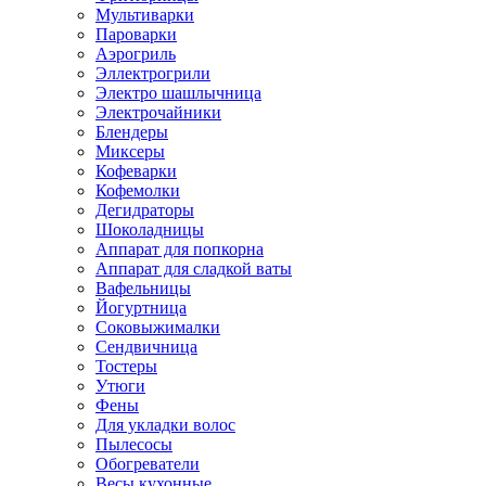
Мультиварки
Пароварки
Аэрогриль
Эллектрогрили
Электро шашлычница
Электрочайники
Блендеры
Миксеры
Кофеварки
Кофемолки
Дегидраторы
Шоколадницы
Аппарат для попкорна
Аппарат для сладкой ваты
Вафельницы
Йогуртница
Соковыжималки
Сендвичница
Тостеры
Утюги
Фены
Для укладки волос
Пылесосы
Обогреватели
Весы кухонные