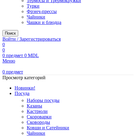
Термосы и Трермокружки
Турки
Фрэнч-прессы
Чайники
Чашки и блюдца
Поиск
Войти / Зарегистрироваться
0
0
0
предмет
0
MDL
Меню
0
предмет
Просмотр категорий
Новинки!
Посуда
Наборы посуды
Казаны
Кастрюли
Скороварки
Сковороды
Ковши и Сатейники
Чайники