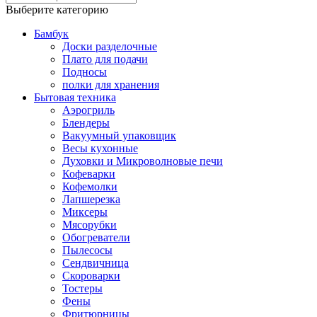
Выберите категорию
Бамбук
Доски разделочные
Плато для подачи
Подносы
полки для хранения
Бытовая техника
Аэрогриль
Блендеры
Вакуумный упаковщик
Весы кухонные
Духовки и Микроволновые печи
Кофеварки
Кофемолки
Лапшерезка
Миксеры
Мясорубки
Обогреватели
Пылесосы
Сендвичница
Скороварки
Тостеры
Фены
Фритюрницы