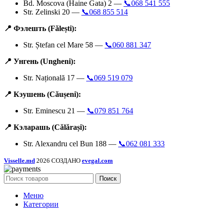
Bd. Moscova (Haine Gata) 2 —
📞068 541 555
Str. Zelinski 20 —
📞068 855 514
📍 Фэлешть (Fălești):
Str. Ștefan cel Mare 58 —
📞060 881 347
📍 Унгень (Ungheni):
Str. Națională 17 —
📞069 519 079
📍 Кэушень (Căușeni):
Str. Eminescu 21 —
📞079 851 764
📍 Кэларашь (Călărași):
Str. Alexandru cel Bun 188 —
📞062 081 333
Visselle.md
2026 СОЗДАНО
evegal.com
Поиск
Меню
Категории