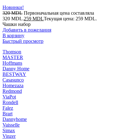
Новинки!
320
MDL
Первоначальная цена составляла
320 MDL.
259
MDL
Текущая цена: 259 MDL.
Чашки набор
Добавить в пожелания
В корзину
Быстрый просмотр
Thomson
MASTER
Hoffmans
Danny Home
BESTWAY
Casasunco
Homezaza
Redmond
ViaPot
Rondell
Falez
Brart
Dannyhome
Vaisselle
Simax
Vinzer