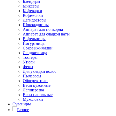
Блендеры
Миксеры
Кофеварки
Кофемолки
Дегидраторы
Шоколадницы
Аппарат для попкорна
Аппарат для сладкой ваты
Вафельницы
Йогуртница
Соковыжималки
Сендвичница
Тостеры
Утюги
Фены
Для укладки волос
Пылесосы
Обогреватели
Весы кухонные
Лапшерезка
Весы напольные
Мухоловки
Сувениры
Разное