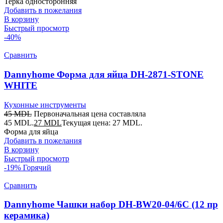
Терка односторонняя
Добавить в пожелания
В корзину
Быстрый просмотр
-40%
Сравнить
Dannyhome Форма для яйца DH-2871-STONE
WHITE
Кухонные инструменты
45
MDL
Первоначальная цена составляла
45 MDL.
27
MDL
Текущая цена: 27 MDL.
Форма для яйца
Добавить в пожелания
В корзину
Быстрый просмотр
-19%
Горячий
Сравнить
Dannyhome Чашки набор DH-BW20-04/6C (12 пр
керамика)