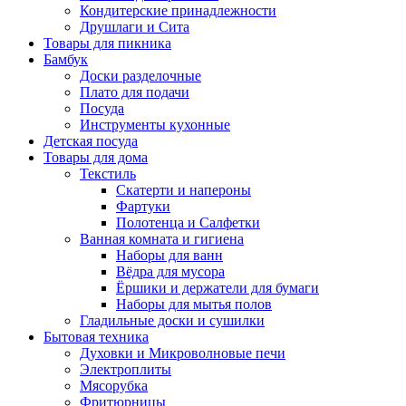
Кондитерские принадлежности
Друшлаги и Сита
Товары для пикника
Бамбук
Доски разделочные
Плато для подачи
Посуда
Инструменты кухонные
Детская посуда
Товары для дома
Текстиль
Скатерти и напероны
Фартуки
Полотенца и Салфетки
Ванная комната и гигиена
Наборы для ванн
Вёдра для мусора
Ёршики и держатели для бумаги
Наборы для мытья полов
Гладильные доски и сушилки
Бытовая техника
Духовки и Микроволновые печи
Электроплиты
Мясорубка
Фритюрницы