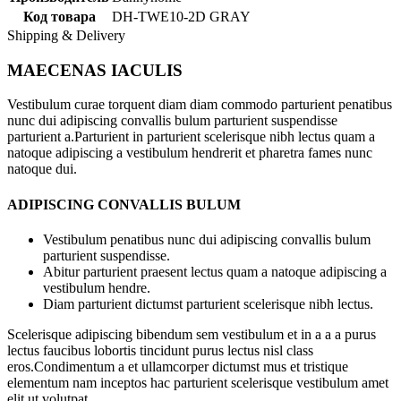
Код товара
DH-TWE10-2D GRAY
Shipping & Delivery
MAECENAS IACULIS
Vestibulum curae torquent diam diam commodo parturient penatibus
nunc dui adipiscing convallis bulum parturient suspendisse
parturient a.Parturient in parturient scelerisque nibh lectus quam a
natoque adipiscing a vestibulum hendrerit et pharetra fames nunc
natoque dui.
ADIPISCING CONVALLIS BULUM
Vestibulum penatibus nunc dui adipiscing convallis bulum
parturient suspendisse.
Abitur parturient praesent lectus quam a natoque adipiscing a
vestibulum hendre.
Diam parturient dictumst parturient scelerisque nibh lectus.
Scelerisque adipiscing bibendum sem vestibulum et in a a a purus
lectus faucibus lobortis tincidunt purus lectus nisl class
eros.Condimentum a et ullamcorper dictumst mus et tristique
elementum nam inceptos hac parturient scelerisque vestibulum amet
elit ut volutpat.