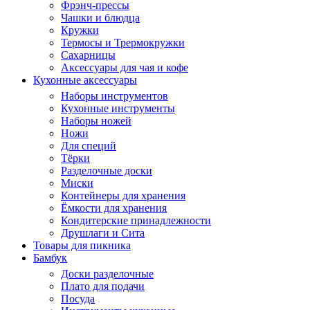
Фрэнч-прессы
Чашки и блюдца
Кружки
Термосы и Трермокружки
Сахарницы
Аксессуары для чая и кофе
Кухонные аксессуары
Наборы инструментов
Кухонные инструменты
Наборы ножей
Ножи
Для специй
Тёрки
Разделочные доски
Миски
Контейнеры для хранения
Ёмкости для хранения
Кондитерские принадлежности
Друшлаги и Сита
Товары для пикника
Бамбук
Доски разделочные
Плато для подачи
Посуда