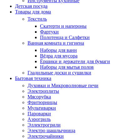
Инструменты кухонные
Детская посуда
Товары для дома
Текстиль
Скатерти и напероны
Фартуки
Полотенца и Салфетки
Ванная комната и гигиена
Наборы для ванн
Вёдра для мусора
Ёршики и держатели для бумаги
Наборы для мытья полов
Гладильные доски и сушилки
Бытовая техника
Духовки и Микроволновые печи
Электроплиты
Мясорубка
Фритюрницы
Мультиварки
Пароварки
Аэрогриль
Эллектрогрили
Электро шашлычница
Электрочайники