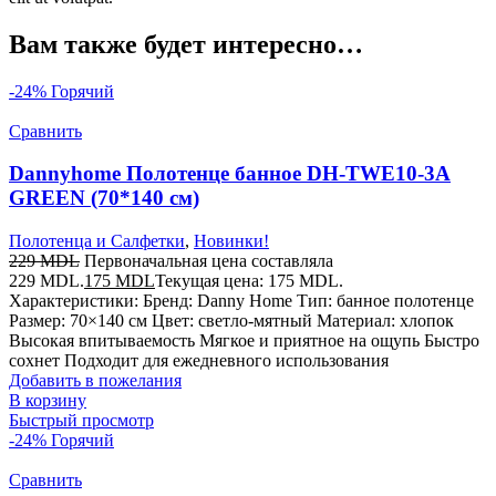
Вам также будет интересно…
-24%
Горячий
Сравнить
Dannyhome Полотенце банное DH-TWE10-3A
GREEN (70*140 см)
Полотенца и Салфетки
,
Новинки!
229
MDL
Первоначальная цена составляла
229 MDL.
175
MDL
Текущая цена: 175 MDL.
Характеристики: Бренд: Danny Home Тип: банное полотенце
Размер: 70×140 см Цвет: светло-мятный Материал: хлопок
Высокая впитываемость Мягкое и приятное на ощупь Быстро
сохнет Подходит для ежедневного использования
Добавить в пожелания
В корзину
Быстрый просмотр
-24%
Горячий
Сравнить