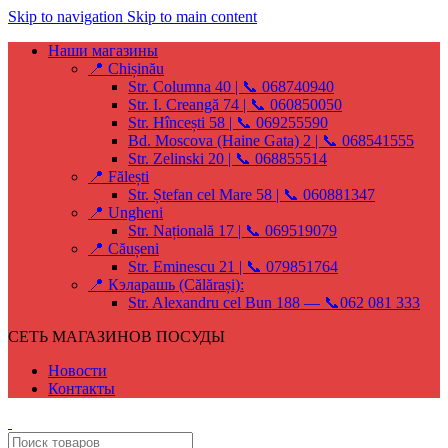
Skip to navigation
Skip to main content
Наши магазины
📍 Chișinău
Str. Columna 40 | 📞 068740940
Str. I. Creangă 74 | 📞 060850050
Str. Hîncești 58 | 📞 069255590
Bd. Moscova (Haine Gata) 2 | 📞 068541555
Str. Zelinski 20 | 📞 068855514
📍 Fălești
Str. Ștefan cel Mare 58 | 📞 060881347
📍 Ungheni
Str. Națională 17 | 📞 069519079
📍 Căușeni
Str. Eminescu 21 | 📞 079851764
📍 Кэларашь (Călărași):
Str. Alexandru cel Bun 188 — 📞062 081 333
СЕТЬ МАГАЗИНОВ ПОСУДЫ
Новости
Контакты