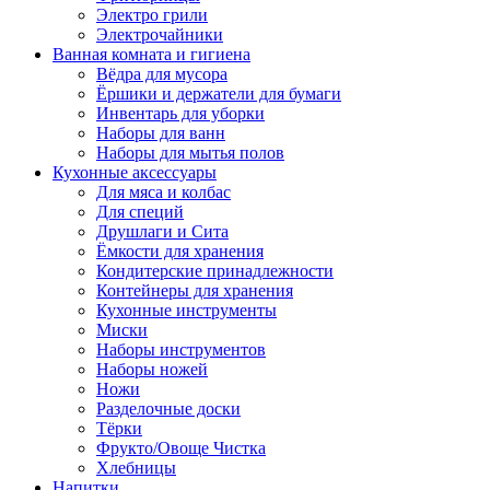
Электро грили
Электрочайники
Ванная комната и гигиена
Вёдра для мусора
Ёршики и держатели для бумаги
Инвентарь для уборки
Наборы для ванн
Наборы для мытья полов
Кухонные аксессуары
Для мяса и колбас
Для специй
Друшлаги и Сита
Ёмкости для хранения
Кондитерские принадлежности
Контейнеры для хранения
Кухонные инструменты
Миски
Наборы инструментов
Наборы ножей
Ножи
Разделочные доски
Тёрки
Фрукто/Овоще Чистка
Хлебницы
Напитки