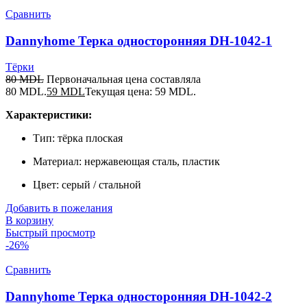
Сравнить
Dannyhome Терка односторонняя DH-1042-1
Тёрки
80
MDL
Первоначальная цена составляла
80 MDL.
59
MDL
Текущая цена: 59 MDL.
Характеристики:
Тип: тёрка плоская
Материал: нержавеющая сталь, пластик
Цвет: серый / стальной
Добавить в пожелания
В корзину
Быстрый просмотр
-26%
Сравнить
Dannyhome Терка односторонняя DH-1042-2