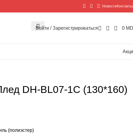
Новости
Контакты
Войти / Зарегистрироваться
0
MD
Акц
лед DH-BL07-1C (130*160)
ль (полиэстер)