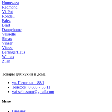
Homezaza
Redmond
ViaPot
Rondell
Falez
Brart
Dannyhome
Vaisselle
Simax
Vinzer
Vitesse
BerlingerHaus
Wilmax
Zilan
Товары для кухни и дома
ул. Петрикань 88/1
Телефон: 0 603 7 55 11
vaisselle.smm@gmail.com
Меню
Главная