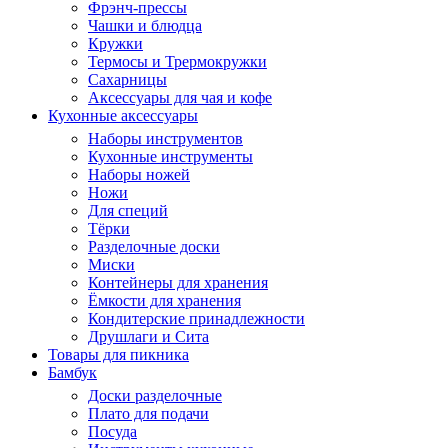
Фрэнч-прессы
Чашки и блюдца
Кружки
Термосы и Трермокружки
Сахарницы
Аксессуары для чая и кофе
Кухонные аксессуары
Наборы инструментов
Кухонные инструменты
Наборы ножей
Ножи
Для специй
Тёрки
Разделочные доски
Миски
Контейнеры для хранения
Ёмкости для хранения
Кондитерские принадлежности
Друшлаги и Сита
Товары для пикника
Бамбук
Доски разделочные
Плато для подачи
Посуда