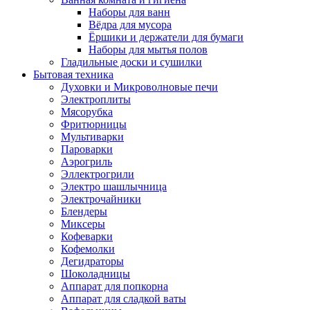
Наборы для ванн
Вёдра для мусора
Ёршики и держатели для бумаги
Наборы для мытья полов
Гладильные доски и сушилки
Бытовая техника
Духовки и Микроволновые печи
Электроплиты
Мясорубка
Фритюрницы
Мультиварки
Пароварки
Аэрогриль
Эллектрогрили
Электро шашлычница
Электрочайники
Блендеры
Миксеры
Кофеварки
Кофемолки
Дегидраторы
Шоколадницы
Аппарат для попкорна
Аппарат для сладкой ваты