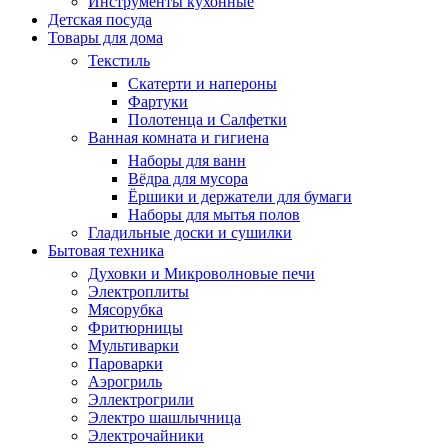
Инструменты кухонные
Детская посуда
Товары для дома
Текстиль
Скатерти и напероны
Фартуки
Полотенца и Салфетки
Ванная комната и гигиена
Наборы для ванн
Вёдра для мусора
Ёршики и держатели для бумаги
Наборы для мытья полов
Гладильные доски и сушилки
Бытовая техника
Духовки и Микроволновые печи
Электроплиты
Мясорубка
Фритюрницы
Мультиварки
Пароварки
Аэрогриль
Эллектрогрили
Электро шашлычница
Электрочайники