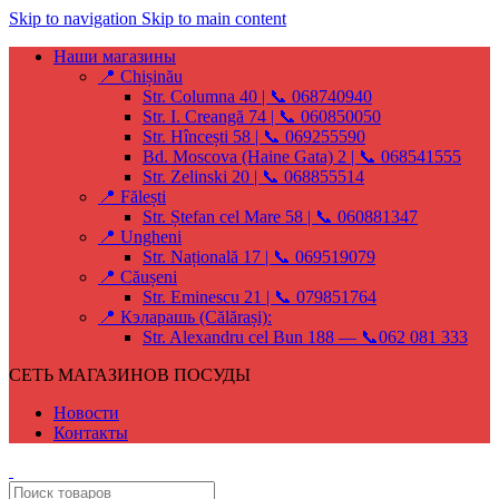
Skip to navigation
Skip to main content
Наши магазины
📍 Chișinău
Str. Columna 40 | 📞 068740940
Str. I. Creangă 74 | 📞 060850050
Str. Hîncești 58 | 📞 069255590
Bd. Moscova (Haine Gata) 2 | 📞 068541555
Str. Zelinski 20 | 📞 068855514
📍 Fălești
Str. Ștefan cel Mare 58 | 📞 060881347
📍 Ungheni
Str. Națională 17 | 📞 069519079
📍 Căușeni
Str. Eminescu 21 | 📞 079851764
📍 Кэларашь (Călărași):
Str. Alexandru cel Bun 188 — 📞062 081 333
СЕТЬ МАГАЗИНОВ ПОСУДЫ
Новости
Контакты