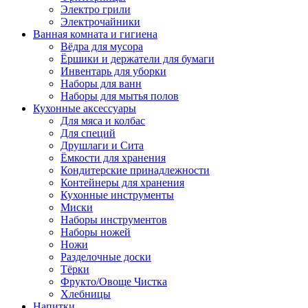
Электро грили
Электрочайники
Ванная комната и гигиена
Вёдра для мусора
Ёршики и держатели для бумаги
Инвентарь для уборки
Наборы для ванн
Наборы для мытья полов
Кухонные аксессуары
Для мяса и колбас
Для специй
Друшлаги и Сита
Ёмкости для хранения
Кондитерские принадлежности
Контейнеры для хранения
Кухонные инструменты
Миски
Наборы инструментов
Наборы ножей
Ножи
Разделочные доски
Тёрки
Фрукто/Овоще Чистка
Хлебницы
Напитки