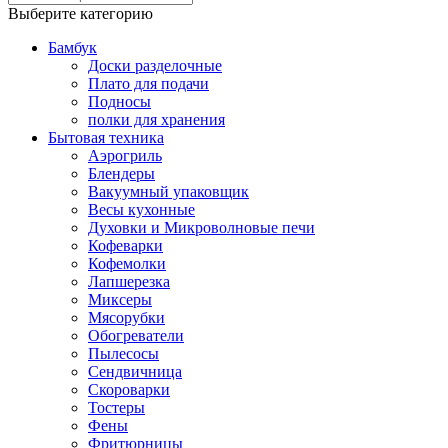
Выберите категорию
Бамбук
Доски разделочные
Плато для подачи
Подносы
полки для хранения
Бытовая техника
Аэрогриль
Блендеры
Вакуумный упаковщик
Весы кухонные
Духовки и Микроволновые печи
Кофеварки
Кофемолки
Лапшерезка
Миксеры
Мясорубки
Обогреватели
Пылесосы
Сендвичница
Скороварки
Тостеры
Фены
Фритюрницы