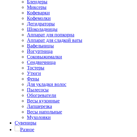
Блендеры
Миксеры
Кофеварки
Кофемолки
Дегидраторы
Шоколадницы
Аппарат для попкорна
Аппарат для сладкой ваты
Вафельницы
Йогуртница
Соковыжималки
Сендвичница
Тостеры
Утюги
Фены
Для укладки волос
Пылесосы
Обогреватели
Весы кухонные
Лапшерезка
Весы напольные
Мухоловки
Сувениры
Разное