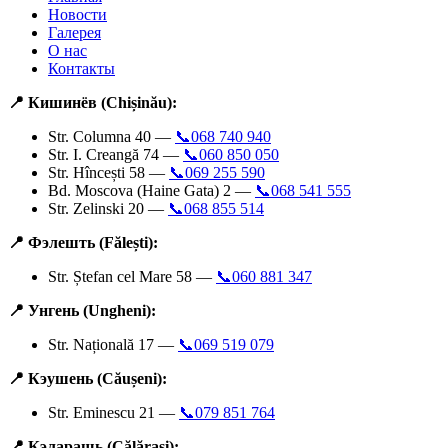
Новости
Галерея
О нас
Контакты
📍 Кишинёв (Chișinău):
Str. Columna 40 —
📞068 740 940
Str. I. Creangă 74 —
📞060 850 050
Str. Hîncești 58 —
📞069 255 590
Bd. Moscova (Haine Gata) 2 —
📞068 541 555
Str. Zelinski 20 —
📞068 855 514
📍 Фэлешть (Fălești):
Str. Ștefan cel Mare 58 —
📞060 881 347
📍 Унгень (Ungheni):
Str. Națională 17 —
📞069 519 079
📍 Кэушень (Căușeni):
Str. Eminescu 21 —
📞079 851 764
📍 Кэларашь (Călărași):