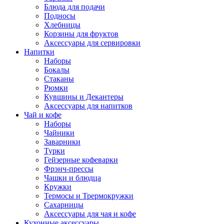
Блюда для подачи
Подносы
Хлебницы
Корзины для фруктов
Аксессуары для сервировки
Напитки
Наборы
Бокалы
Стаканы
Рюмки
Кувшины и Декантеры
Аксессуары для напитков
Чай и кофе
Наборы
Чайники
Заварники
Турки
Гейзерные кофеварки
Фрэнч-прессы
Чашки и блюдца
Кружки
Термосы и Трермокружки
Сахарницы
Аксессуары для чая и кофе
Кухонные аксессуары