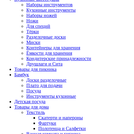
Наборы инструментов
Кухонные инструменты
Наборы ножей
Ножи
Для специй
Тёрки
Разделочные доски
Миски
Контейнеры для хранения
Ёмкости для хранения
Кондитерские принадлежности
Друшлаги и Сита
Товары для пикника
Бамбук
Доски разделочные
Плато для подачи
Посуда
Инструменты кухонные
Детская посуда
Товары для дома
Текстиль
Скатерти и напероны
Фартуки
Полотенца и Салфетки
Ванная комната и гигиена