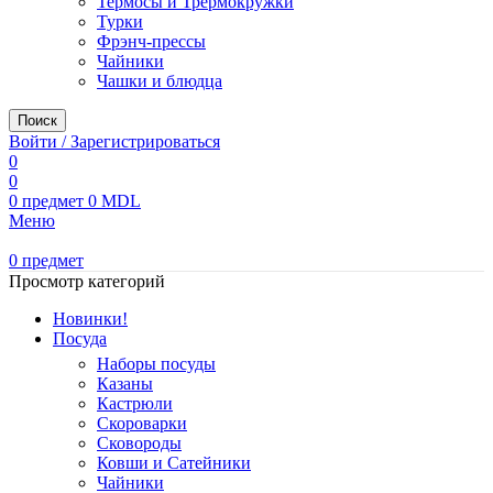
Термосы и Трермокружки
Турки
Фрэнч-прессы
Чайники
Чашки и блюдца
Поиск
Войти / Зарегистрироваться
0
0
0
предмет
0
MDL
Меню
0
предмет
Просмотр категорий
Новинки!
Посуда
Наборы посуды
Казаны
Кастрюли
Скороварки
Сковороды
Ковши и Сатейники
Чайники