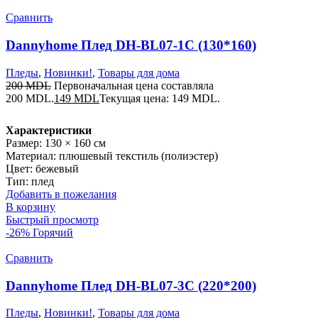
Сравнить
Dannyhome Плед DH-BL07-1C (130*160)
Пледы
,
Новинки!
,
Товары для дома
200
MDL
Первоначальная цена составляла
200 MDL.
149
MDL
Текущая цена: 149 MDL.
Характеристики
Размер: 130 × 160 см
Материал: плюшевый текстиль (полиэстер)
Цвет: бежевый
Тип: плед
Добавить в пожелания
В корзину
Быстрый просмотр
-26%
Горячий
Сравнить
Dannyhome Плед DH-BL07-3C (220*200)
Пледы
,
Новинки!
,
Товары для дома