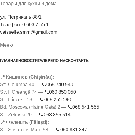
Товары для кухни и дома
ул. Петрикань 88/1
Телефон: 0 603 7 55 11
vaisselle.smm@gmail.com
Меню
ГЛАВНАЯ
НОВОСТИ
ГАЛЕРЕЯ
О НАС
КОНТАКТЫ
📍 Кишинёв (Chișinău):
Str. Columna 40 —
📞068 740 940
Str. I. Creangă 74 —
📞060 850 050
Str. Hîncești 58 —
📞069 255 590
Bd. Moscova (Haine Gata) 2 —
📞068 541 555
Str. Zelinski 20 —
📞068 855 514
📍 Фэлешть (Fălești):
Str. Ștefan cel Mare 58 —
📞060 881 347