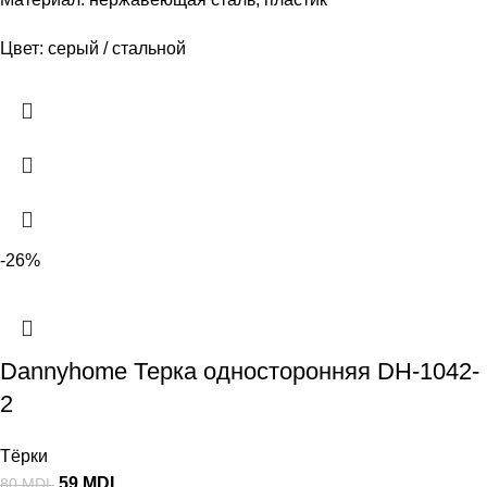
Цвет: серый / стальной
-26%
Dannyhome Терка односторонняя DH-1042-
2
Тёрки
59
MDL
80
MDL