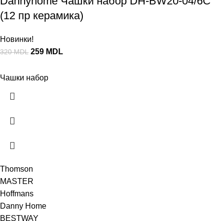
Dannyhome Чашки набор DH-BW20-04/6C
(12 пр керамика)
Новинки!
259
MDL
320
MDL
Чашки набор
Thomson
MASTER
Hoffmans
Danny Home
BESTWAY