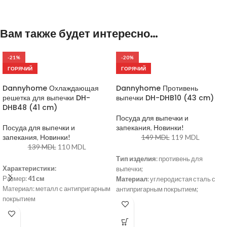
Вам также будет интересно…
-21%
-20%
ГОРЯЧИЙ
ГОРЯЧИЙ
Dannyhome Охлаждающая
Dannyhome Противень
решетка для выпечки DH-
выпечки DH-DHB10 (43 cm)
DHB48 (41 cm)
Посуда для выпечки и
Посуда для выпечки и
запекания
,
Новинки!
запекания
,
Новинки!
149
MDL
119
MDL
139
MDL
110
MDL
Тип изделия
: противень для
Характеристики:
выпечки;
Размер:
41 см
Материал
: углеродистая сталь с
Материал: металл с антипригарным
антипригарным покрытием;
покрытием
Размеры
: 43 x 29 x 2 см;
Легко чистится
Форма
: прямоугольная;
Устойчивая конструкция
Особенности
: