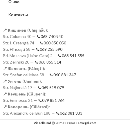
О нас
Контакты
📍 Кишинёв (Chișinău):
Str. Columna 40 —
📞068 740 940
Str. I. Creangă 74 —
📞060 850 050
Str. Hîncești 58 —
📞069 255 590
Bd. Moscova (Haine Gata) 2 —
📞068 541 555
Str. Zelinski 20 —
📞068 855 514
📍 Фэлешть (Fălești):
Str. Ștefan cel Mare 58 —
📞060 881 347
📍 Унгень (Ungheni):
Str. Națională 17 —
📞069 519 079
📍 Кэушень (Căușeni):
Str. Eminescu 21 —
📞079 851 764
📍 Кэларашь (Călărași):
Str. Alexandru cel Bun 188 —
📞062 081 333
Visselle.md
2026 СОЗДАНО
evegal.com