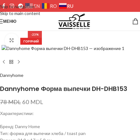
RU
EN
RO
Skip to navigation
Skip to main content
МЕНЮ
-23%
Нажмите, чтобы увеличить изображение
ГОРЯЧИЙ
Dannyhome
Dannyhome Форма выпечки DH-DHB153
78
MDL
60
MDL
Характеристики:
Бренд: Danny Home
Тип: форма для выпечки хлеба / toast pan