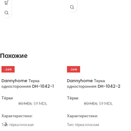
Равномерное распределение
тепла,
Антипригарное покрытие для
легкой очистки,
Устойчивость к деформации и
высоким температурам.
Назначение
: приготовление
выпечки, мяса, овощей и других
запеченных блюд;
Похожие
Совместимость
: подходит для
всех типов духовок.
-26%
-26%
Dannyhome Терка
Dannyhome Терка
односторонняя DH-1042-1
односторонняя DH-1042-2
Тёрки
Тёрки
80
MDL
59
MDL
80
MDL
59
MDL
Характеристики:
Характеристики:
Тип: тёрка плоская
Тип: тёрка плоская