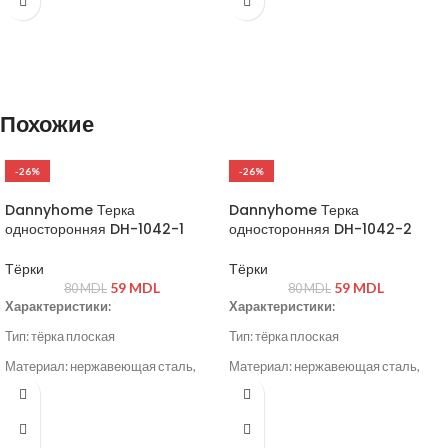
фильтром
фильтром
Удобная эргономичная ручка
Удобная эргономичная ручка
Лёгкий уход и современный дизайн
Подходит для заваривания кофе,
чая и травяных сборов
Похожие
-26%
-26%
Dannyhome Терка
Dannyhome Терка
односторонняя DH-1042-1
односторонняя DH-1042-2
Тёрки
Тёрки
59
MDL
59
MDL
80
MDL
80
MDL
Характеристики:
Характеристики:
Тип: тёрка плоская
Тип: тёрка плоская
Материал: нержавеющая сталь,
Материал: нержавеющая сталь,
пластик
пластик
Цвет: серый / стальной
Цвет: серый / стальной