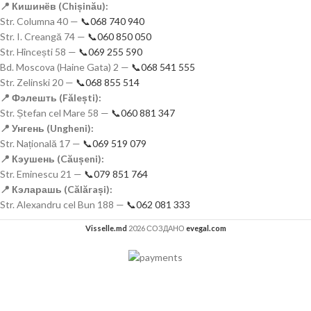
📍 Кишинёв (Chișinău):
Str. Columna 40 —
📞068 740 940
Str. I. Creangă 74 —
📞060 850 050
Str. Hîncești 58 —
📞069 255 590
Bd. Moscova (Haine Gata) 2 —
📞068 541 555
Str. Zelinski 20 —
📞068 855 514
📍 Фэлешть (Fălești):
Str. Ștefan cel Mare 58 —
📞060 881 347
📍 Унгень (Ungheni):
Str. Națională 17 —
📞069 519 079
📍 Кэушень (Căușeni):
Str. Eminescu 21 —
📞079 851 764
📍 Кэларашь (Călărași):
Str. Alexandru cel Bun 188 —
📞062 081 333
Visselle.md
2026 СОЗДАНО
evegal.com