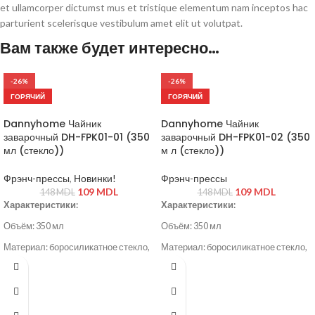
et ullamcorper dictumst mus et tristique elementum nam inceptos hac
parturient scelerisque vestibulum amet elit ut volutpat.
Вам также будет интересно…
-26%
-26%
ГОРЯЧИЙ
ГОРЯЧИЙ
Dannyhome Чайник
Dannyhome Чайник
заварочный DH-FPK01-01 (350
заварочный DH-FPK01-02 (350
мл (стекло))
м л (стекло))
Фрэнч-прессы
,
Новинки!
Фрэнч-прессы
109
MDL
109
MDL
148
MDL
148
MDL
Характеристики:
Характеристики:
Объём: 350 мл
Объём: 350 мл
Материал: боросиликатное стекло,
Материал: боросиликатное стекло,
пластик, нержавеющая сталь
пластик, нержавеющая сталь
Цвет: белый
Цвет: чёрный
Прочный поршень с металлическим
Прочный поршень с металлическим