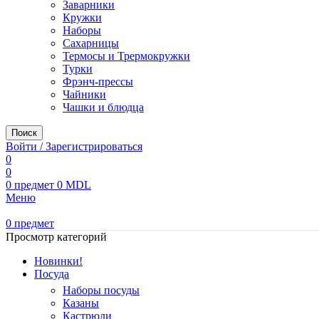
Заварники
Кружки
Наборы
Сахарницы
Термосы и Трермокружки
Турки
Фрэнч-прессы
Чайники
Чашки и блюдца
Поиск
Войти / Зарегистрироваться
0
0
0
предмет
0
MDL
Меню
0
предмет
Просмотр категорий
Новинки!
Посуда
Наборы посуды
Казаны
Кастрюли