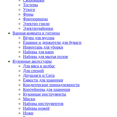
Скороварки
Тостеры
Утюги
Фены
Фритюрницы
Электро грили
Электрочайники
Ванная комната и гигиена
Вёдра для мусора
Ёршики и держатели для бумаги
Инвентарь для уборки
Наборы для ванн
Наборы для мытья полов
Кухонные аксессуары
Для мяса и колбас
Для специй
Друшлаги и Сита
Ёмкости для хранения
Кондитерские принадлежности
Контейнеры для хранения
Кухонные инструменты
Миски
Наборы инструментов
Наборы ножей
Ножи