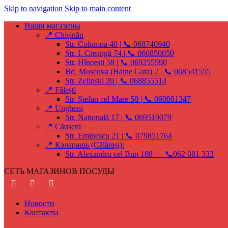
Skip to navigation
Skip to main content
Наши магазины
📍 Chișinău
Str. Columna 40 | 📞 068740940
Str. I. Creangă 74 | 📞 060850050
Str. Hîncești 58 | 📞 069255590
Bd. Moscova (Haine Gata) 2 | 📞 068541555
Str. Zelinski 20 | 📞 068855514
📍 Fălești
Str. Ștefan cel Mare 58 | 📞 060881347
📍 Ungheni
Str. Națională 17 | 📞 069519079
📍 Căușeni
Str. Eminescu 21 | 📞 079851764
📍 Кэларашь (Călărași):
Str. Alexandru cel Bun 188 — 📞062 081 333
СЕТЬ МАГАЗИНОВ ПОСУДЫ
Новости
Контакты