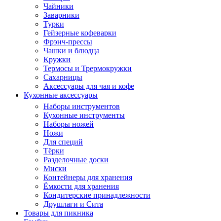
Чайники
Заварники
Турки
Гейзерные кофеварки
Фрэнч-прессы
Чашки и блюдца
Кружки
Термосы и Трермокружки
Сахарницы
Аксессуары для чая и кофе
Кухонные аксессуары
Наборы инструментов
Кухонные инструменты
Наборы ножей
Ножи
Для специй
Тёрки
Разделочные доски
Миски
Контейнеры для хранения
Ёмкости для хранения
Кондитерские принадлежности
Друшлаги и Сита
Товары для пикника