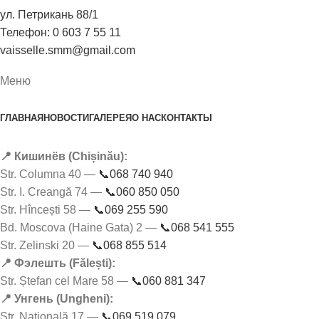
ул. Петрикань 88/1
Телефон: 0 603 7 55 11
vaisselle.smm@gmail.com
Меню
ГЛАВНАЯ
НОВОСТИ
ГАЛЕРЕЯ
О НАС
КОНТАКТЫ
📍 Кишинёв (Chișinău):
Str. Columna 40 —
📞068 740 940
Str. I. Creangă 74 —
📞060 850 050
Str. Hîncești 58 —
📞069 255 590
Bd. Moscova (Haine Gata) 2 —
📞068 541 555
Str. Zelinski 20 —
📞068 855 514
📍 Фэлешть (Fălești):
Str. Ștefan cel Mare 58 —
📞060 881 347
📍 Унгень (Ungheni):
Str. Națională 17 —
📞069 519 079