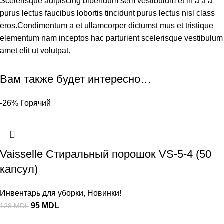
Scelerisque adipiscing bibendum sem vestibulum et in a a a
purus lectus faucibus lobortis tincidunt purus lectus nisl class
eros.Condimentum a et ullamcorper dictumst mus et tristique
elementum nam inceptos hac parturient scelerisque vestibulum
amet elit ut volutpat.
Вам также будет интересно…
-26%
Горячий
Vaisselle Стиральный порошок VS-5-4 (50
капсул)
Инвентарь для уборки
,
Новинки!
95
MDL
128
MDL