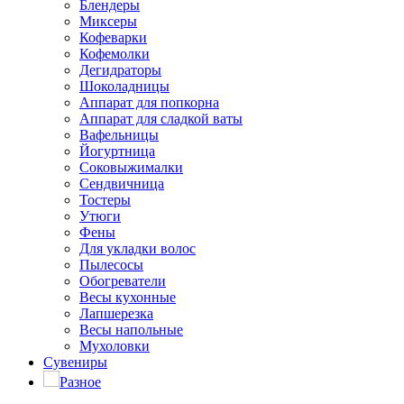
Блендеры
Миксеры
Кофеварки
Кофемолки
Дегидраторы
Шоколадницы
Аппарат для попкорна
Аппарат для сладкой ваты
Вафельницы
Йогуртница
Соковыжималки
Сендвичница
Тостеры
Утюги
Фены
Для укладки волос
Пылесосы
Обогреватели
Весы кухонные
Лапшерезка
Весы напольные
Мухоловки
Сувениры
Разное