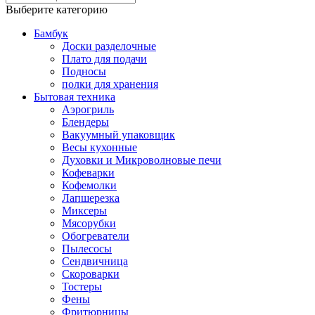
Выберите категорию
Бамбук
Доски разделочные
Плато для подачи
Подносы
полки для хранения
Бытовая техника
Аэрогриль
Блендеры
Вакуумный упаковщик
Весы кухонные
Духовки и Микроволновые печи
Кофеварки
Кофемолки
Лапшерезка
Миксеры
Мясорубки
Обогреватели
Пылесосы
Сендвичница
Скороварки
Тостеры
Фены
Фритюрницы