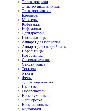
Эллектрогрили
Электро шашлычница
Электрочайники
Блендеры
Миксеры
Кофеварки
Кофемолки
Дегидраторы
Шоколадницы
Аппарат для попкорна
Аппарат для сладкой ваты
Вафельницы
Йогуртница
Соковыжималки
Сендвичница
Тостеры
Утюги
Фены
Для укладки волос
Пылесосы
Обогреватели
Весы кухонные
Лапшерезка
Весы напольные
Мухоловки