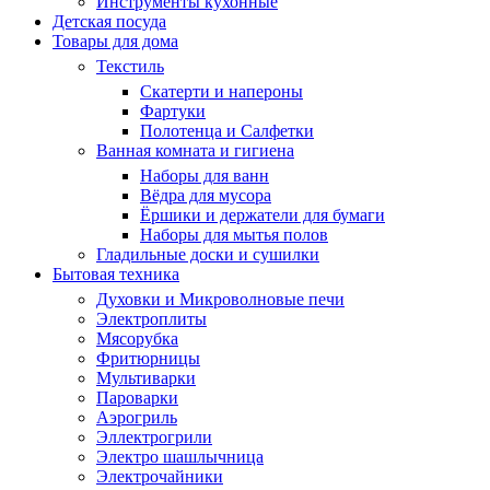
Инструменты кухонные
Детская посуда
Товары для дома
Текстиль
Скатерти и напероны
Фартуки
Полотенца и Салфетки
Ванная комната и гигиена
Наборы для ванн
Вёдра для мусора
Ёршики и держатели для бумаги
Наборы для мытья полов
Гладильные доски и сушилки
Бытовая техника
Духовки и Микроволновые печи
Электроплиты
Мясорубка
Фритюрницы
Мультиварки
Пароварки
Аэрогриль
Эллектрогрили
Электро шашлычница
Электрочайники