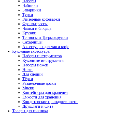
Наборы
Чайники
Заварники
Турки
Гейзерные кофеварки
Фрэнч-прессы
Чашки и блюдца
Кружки
Термосы и Трермокружки
Сахарницы
Аксессуары для чая и кофе
Кухонные аксессуары
Наборы инструментов
Кухонные инструменты
Наборы ножей
Ножи
Для специй
Тёрки
Разделочные доски
Миски
Контейнеры для хранения
Ёмкости для хранения
Кондитерские принадлежности
Друшлаги и Сита
Товары для пикника