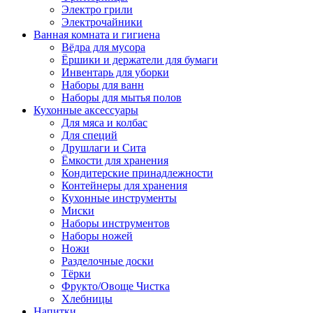
Электро грили
Электрочайники
Ванная комната и гигиена
Вёдра для мусора
Ёршики и держатели для бумаги
Инвентарь для уборки
Наборы для ванн
Наборы для мытья полов
Кухонные аксессуары
Для мяса и колбас
Для специй
Друшлаги и Сита
Ёмкости для хранения
Кондитерские принадлежности
Контейнеры для хранения
Кухонные инструменты
Миски
Наборы инструментов
Наборы ножей
Ножи
Разделочные доски
Тёрки
Фрукто/Овоще Чистка
Хлебницы
Напитки