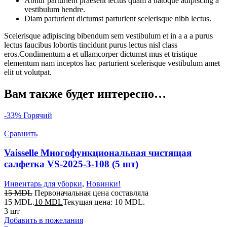
Abitur parturient praesent lectus quam a natoque adipiscing a
vestibulum hendre.
Diam parturient dictumst parturient scelerisque nibh lectus.
Scelerisque adipiscing bibendum sem vestibulum et in a a a purus
lectus faucibus lobortis tincidunt purus lectus nisl class
eros.Condimentum a et ullamcorper dictumst mus et tristique
elementum nam inceptos hac parturient scelerisque vestibulum amet
elit ut volutpat.
Вам также будет интересно…
-33%
Горячий
Сравнить
Vaisselle Многофункциональная чистящая
салфетка VS-2025-3-108 (5 шт)
Инвентарь для уборки
,
Новинки!
15
MDL
Первоначальная цена составляла
15 MDL.
10
MDL
Текущая цена: 10 MDL.
3 шт
Добавить в пожелания