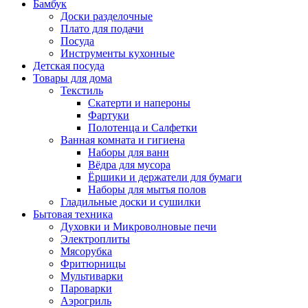
Бамбук
Доски разделочные
Плато для подачи
Посуда
Инструменты кухонные
Детская посуда
Товары для дома
Текстиль
Скатерти и напероны
Фартуки
Полотенца и Салфетки
Ванная комната и гигиена
Наборы для ванн
Вёдра для мусора
Ёршики и держатели для бумаги
Наборы для мытья полов
Гладильные доски и сушилки
Бытовая техника
Духовки и Микроволновые печи
Электроплиты
Мясорубка
Фритюрницы
Мультиварки
Пароварки
Аэрогриль