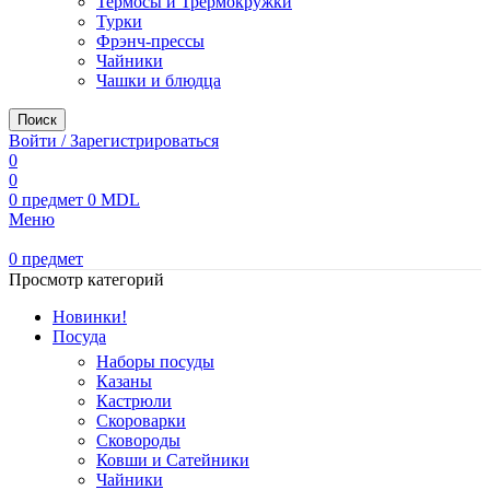
Термосы и Трермокружки
Турки
Фрэнч-прессы
Чайники
Чашки и блюдца
Поиск
Войти / Зарегистрироваться
0
0
0
предмет
0
MDL
Меню
0
предмет
Просмотр категорий
Новинки!
Посуда
Наборы посуды
Казаны
Кастрюли
Скороварки
Сковороды
Ковши и Сатейники
Чайники