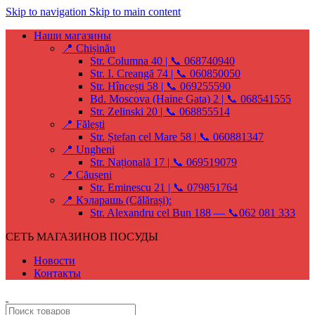
Skip to navigation
Skip to main content
Наши магазины
📍 Chișinău
Str. Columna 40 | 📞 068740940
Str. I. Creangă 74 | 📞 060850050
Str. Hîncești 58 | 📞 069255590
Bd. Moscova (Haine Gata) 2 | 📞 068541555
Str. Zelinski 20 | 📞 068855514
📍 Fălești
Str. Ștefan cel Mare 58 | 📞 060881347
📍 Ungheni
Str. Națională 17 | 📞 069519079
📍 Căușeni
Str. Eminescu 21 | 📞 079851764
📍 Кэларашь (Călărași):
Str. Alexandru cel Bun 188 — 📞062 081 333
СЕТЬ МАГАЗИНОВ ПОСУДЫ
Новости
Контакты