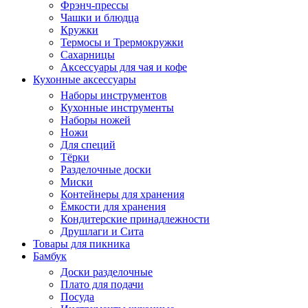
Фрэнч-прессы
Чашки и блюдца
Кружки
Термосы и Трермокружки
Сахарницы
Аксессуары для чая и кофе
Кухонные аксессуары
Наборы инструментов
Кухонные инструменты
Наборы ножей
Ножи
Для специй
Тёрки
Разделочные доски
Миски
Контейнеры для хранения
Ёмкости для хранения
Кондитерские принадлежности
Друшлаги и Сита
Товары для пикника
Бамбук
Доски разделочные
Плато для подачи
Посуда