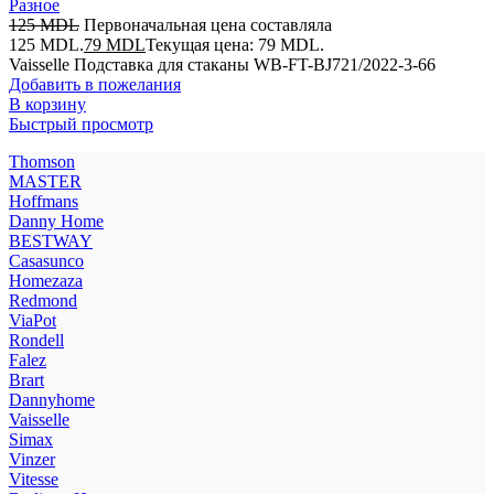
Разное
125
MDL
Первоначальная цена составляла
125 MDL.
79
MDL
Текущая цена: 79 MDL.
Vaisselle Подставка для cтаканы WB-FT-BJ721/2022-3-66
Добавить в пожелания
В корзину
Быстрый просмотр
Thomson
MASTER
Hoffmans
Danny Home
BESTWAY
Casasunco
Homezaza
Redmond
ViaPot
Rondell
Falez
Brart
Dannyhome
Vaisselle
Simax
Vinzer
Vitesse