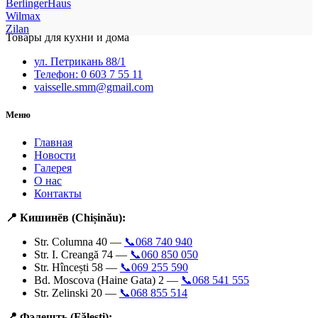
BerlingerHaus
Wilmax
Zilan
Товары для кухни и дома
ул. Петрикань 88/1
Телефон: 0 603 7 55 11
vaisselle.smm@gmail.com
Меню
Главная
Новости
Галерея
О нас
Контакты
📍 Кишинёв (Chișinău):
Str. Columna 40 —
📞068 740 940
Str. I. Creangă 74 —
📞060 850 050
Str. Hîncești 58 —
📞069 255 590
Bd. Moscova (Haine Gata) 2 —
📞068 541 555
Str. Zelinski 20 —
📞068 855 514
📍 Фэлешть (Fălești):