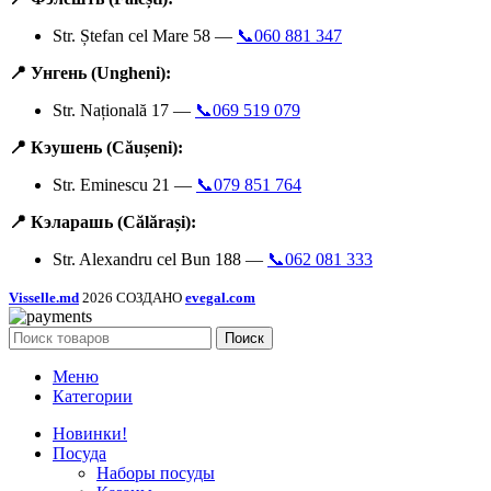
Str. Ștefan cel Mare 58 —
📞060 881 347
📍 Унгень (Ungheni):
Str. Națională 17 —
📞069 519 079
📍 Кэушень (Căușeni):
Str. Eminescu 21 —
📞079 851 764
📍 Кэларашь (Călărași):
Str. Alexandru cel Bun 188 —
📞062 081 333
Visselle.md
2026 СОЗДАНО
evegal.com
Поиск
Меню
Категории
Новинки!
Посуда
Наборы посуды