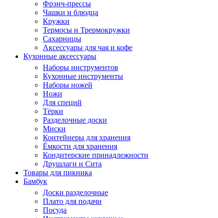
Фрэнч-прессы
Чашки и блюдца
Кружки
Термосы и Трермокружки
Сахарницы
Аксессуары для чая и кофе
Кухонные аксессуары
Наборы инструментов
Кухонные инструменты
Наборы ножей
Ножи
Для специй
Тёрки
Разделочные доски
Миски
Контейнеры для хранения
Ёмкости для хранения
Кондитерские принадлежности
Друшлаги и Сита
Товары для пикника
Бамбук
Доски разделочные
Плато для подачи
Посуда