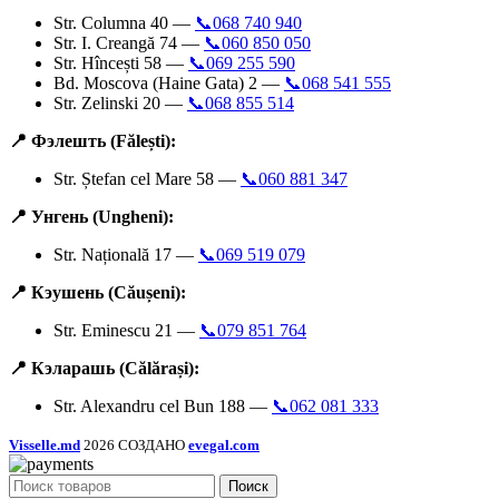
Str. Columna 40 —
📞068 740 940
Str. I. Creangă 74 —
📞060 850 050
Str. Hîncești 58 —
📞069 255 590
Bd. Moscova (Haine Gata) 2 —
📞068 541 555
Str. Zelinski 20 —
📞068 855 514
📍 Фэлешть (Fălești):
Str. Ștefan cel Mare 58 —
📞060 881 347
📍 Унгень (Ungheni):
Str. Națională 17 —
📞069 519 079
📍 Кэушень (Căușeni):
Str. Eminescu 21 —
📞079 851 764
📍 Кэларашь (Călărași):
Str. Alexandru cel Bun 188 —
📞062 081 333
Visselle.md
2026 СОЗДАНО
evegal.com
Поиск