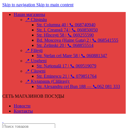
Skip to navigation
Skip to main content
Наши магазины
📍 Chișinău
Str. Columna 40 | 📞 068740940
Str. I. Creangă 74 | 📞 060850050
Str. Hîncești 58 | 📞 069255590
Bd. Moscova (Haine Gata) 2 | 📞 068541555
Str. Zelinski 20 | 📞 068855514
📍 Fălești
Str. Ștefan cel Mare 58 | 📞 060881347
📍 Ungheni
Str. Națională 17 | 📞 069519079
📍 Căușeni
Str. Eminescu 21 | 📞 079851764
📍 Кэларашь (Călărași):
Str. Alexandru cel Bun 188 — 📞062 081 333
СЕТЬ МАГАЗИНОВ ПОСУДЫ
Новости
Контакты