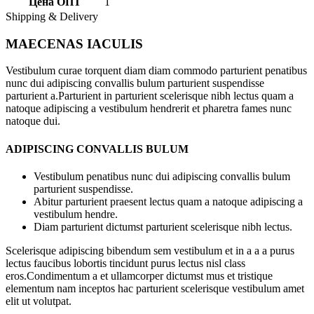
Цена ОПТ
1
Shipping & Delivery
MAECENAS IACULIS
Vestibulum curae torquent diam diam commodo parturient penatibus
nunc dui adipiscing convallis bulum parturient suspendisse
parturient a.Parturient in parturient scelerisque nibh lectus quam a
natoque adipiscing a vestibulum hendrerit et pharetra fames nunc
natoque dui.
ADIPISCING CONVALLIS BULUM
Vestibulum penatibus nunc dui adipiscing convallis bulum
parturient suspendisse.
Abitur parturient praesent lectus quam a natoque adipiscing a
vestibulum hendre.
Diam parturient dictumst parturient scelerisque nibh lectus.
Scelerisque adipiscing bibendum sem vestibulum et in a a a purus
lectus faucibus lobortis tincidunt purus lectus nisl class
eros.Condimentum a et ullamcorper dictumst mus et tristique
elementum nam inceptos hac parturient scelerisque vestibulum amet
elit ut volutpat.