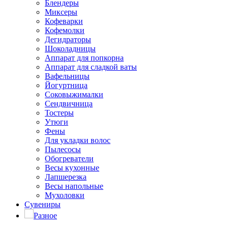
Блендеры
Миксеры
Кофеварки
Кофемолки
Дегидраторы
Шоколадницы
Аппарат для попкорна
Аппарат для сладкой ваты
Вафельницы
Йогуртница
Соковыжималки
Сендвичница
Тостеры
Утюги
Фены
Для укладки волос
Пылесосы
Обогреватели
Весы кухонные
Лапшерезка
Весы напольные
Мухоловки
Сувениры
Разное