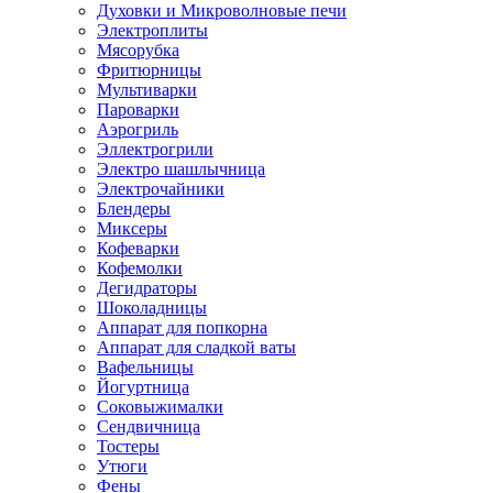
Духовки и Микроволновые печи
Электроплиты
Мясорубка
Фритюрницы
Мультиварки
Пароварки
Аэрогриль
Эллектрогрили
Электро шашлычница
Электрочайники
Блендеры
Миксеры
Кофеварки
Кофемолки
Дегидраторы
Шоколадницы
Аппарат для попкорна
Аппарат для сладкой ваты
Вафельницы
Йогуртница
Соковыжималки
Сендвичница
Тостеры
Утюги
Фены