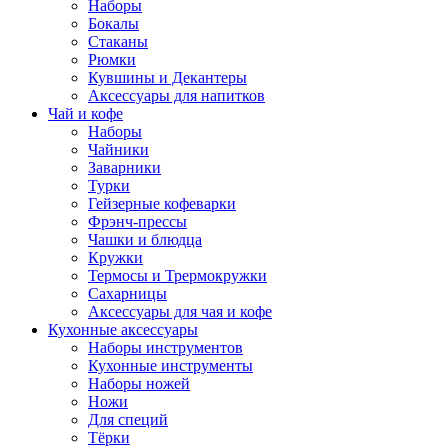
Наборы
Бокалы
Стаканы
Рюмки
Кувшины и Декантеры
Аксессуары для напитков
Чай и кофе
Наборы
Чайники
Заварники
Турки
Гейзерные кофеварки
Фрэнч-прессы
Чашки и блюдца
Кружки
Термосы и Трермокружки
Сахарницы
Аксессуары для чая и кофе
Кухонные аксессуары
Наборы инструментов
Кухонные инструменты
Наборы ножей
Ножи
Для специй
Тёрки