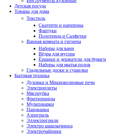
Инструменты кухонные
Детская посуда
Товары для дома
Текстиль
Скатерти и напероны
Фартуки
Полотенца и Салфетки
Ванная комната и гигиена
Наборы для ванн
Вёдра для мусора
Ёршики и держатели для бумаги
Наборы для мытья полов
Гладильные доски и сушилки
Бытовая техника
Духовки и Микроволновые печи
Электроплиты
Мясорубка
Фритюрницы
Мультиварки
Пароварки
Аэрогриль
Эллектрогрили
Электро шашлычница
Электрочайники