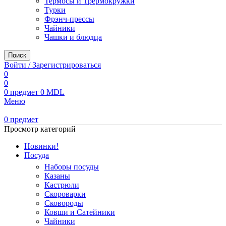
Термосы и Трермокружки
Турки
Фрэнч-прессы
Чайники
Чашки и блюдца
Поиск
Войти / Зарегистрироваться
0
0
0
предмет
0
MDL
Меню
0
предмет
Просмотр категорий
Новинки!
Посуда
Наборы посуды
Казаны
Кастрюли
Скороварки
Сковороды
Ковши и Сатейники
Чайники