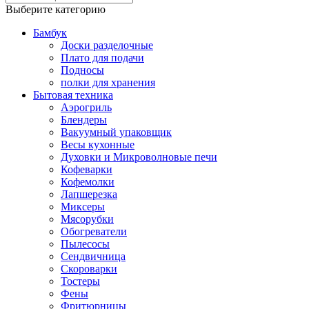
Выберите категорию
Бамбук
Доски разделочные
Плато для подачи
Подносы
полки для хранения
Бытовая техника
Аэрогриль
Блендеры
Вакуумный упаковщик
Весы кухонные
Духовки и Микроволновые печи
Кофеварки
Кофемолки
Лапшерезка
Миксеры
Мясорубки
Обогреватели
Пылесосы
Сендвичница
Скороварки
Тостеры
Фены
Фритюрницы