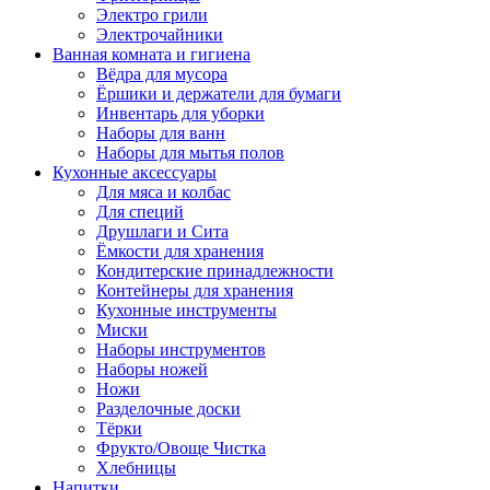
Электро грили
Электрочайники
Ванная комната и гигиена
Вёдра для мусора
Ёршики и держатели для бумаги
Инвентарь для уборки
Наборы для ванн
Наборы для мытья полов
Кухонные аксессуары
Для мяса и колбас
Для специй
Друшлаги и Сита
Ёмкости для хранения
Кондитерские принадлежности
Контейнеры для хранения
Кухонные инструменты
Миски
Наборы инструментов
Наборы ножей
Ножи
Разделочные доски
Тёрки
Фрукто/Овоще Чистка
Хлебницы
Напитки